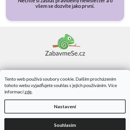
Nechte si zasílat pravidelný newsletter a o
všem se dozvíte jako první.
Z
á
p
a
t
í
Vše o nákupu
Tento web používá soubory cookie. Dalším procházením
tohoto webu vyjadřujete souhlas s jejich používáním. Více
O nás
informací
zde
.
Kontakt
Nastavení
Vytvořil Shoptet
Souhlasím