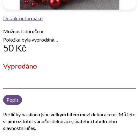
Detailní informace
Možnosti doručení
Položka byla vyprodána…
50 Kč
Měrná
Vyprodáno
cena:
Popis
Perličky na silonu jsou velkým hitem mezi dekoracemi. Můžete
si jimi ozdobit vánoční dekorace, svatební tabuli nebo
slavnostní účes.