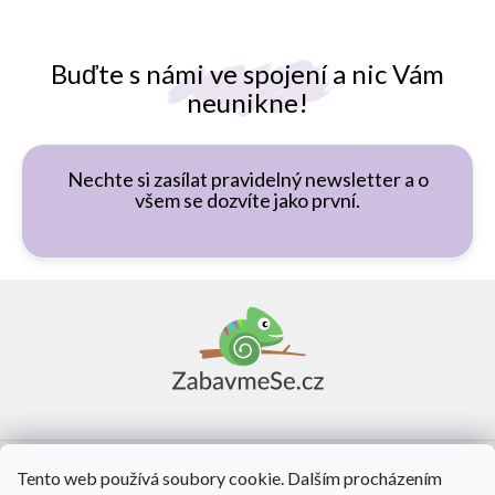
Buďte s námi ve spojení a nic Vám
neunikne!
Nechte si zasílat pravidelný newsletter a o
všem se dozvíte jako první.
Z
á
p
a
t
í
Vše o nákupu
Tento web používá soubory cookie. Dalším procházením