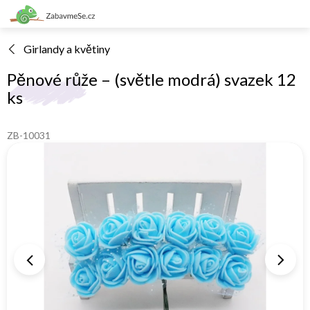
Přejít
na
obsah
Girlandy a květiny
Pěnové růže – (světle modrá) svazek 12
ks
ZB-10031