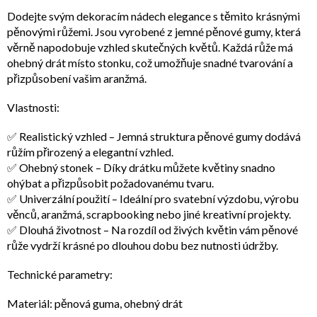
Dodejte svým dekoracím nádech elegance s těmito krásnými
pěnovými růžemi. Jsou vyrobené z jemné pěnové gumy, která
věrně napodobuje vzhled skutečných květů. Každá růže má
ohebný drát místo stonku, což umožňuje snadné tvarování a
přizpůsobení vašim aranžmá.
Vlastnosti:
✅ Realistický vzhled – Jemná struktura pěnové gumy dodává
růžím přirozený a elegantní vzhled.
✅ Ohebný stonek – Díky drátku můžete květiny snadno
ohýbat a přizpůsobit požadovanému tvaru.
✅ Univerzální použití – Ideální pro svatební výzdobu, výrobu
věnců, aranžmá, scrapbooking nebo jiné kreativní projekty.
✅ Dlouhá životnost – Na rozdíl od živých květin vám pěnové
růže vydrží krásné po dlouhou dobu bez nutnosti údržby.
Technické parametry:
Materiál: pěnová guma, ohebný drát