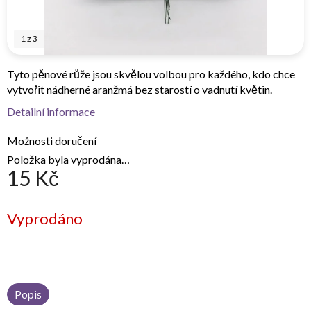
1
z
3
Tyto pěnové růže jsou skvělou volbou pro každého, kdo chce
vytvořit nádherné aranžmá bez starostí o vadnutí květin.
Detailní informace
Možnosti doručení
Položka byla vyprodána…
15 Kč
Měrná
Vyprodáno
cena:
Popis