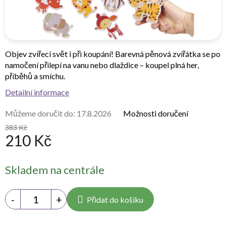
Objev zvířecí svět i při koupání! Barevná pěnová zvířátka se po
namočení přilepí na vanu nebo dlaždice – koupel plná her,
příběhů a smíchu.
Detailní informace
Můžeme doručit do:
17.8.2026
Možnosti doručení
383 Kč
210 Kč
Měrná
Skladem na centrále
cena:
Přidat do košíku