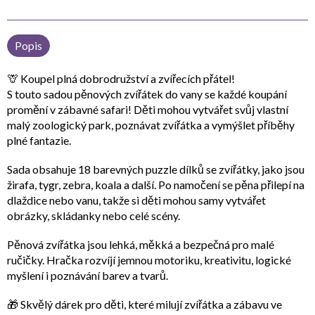
Popis
🦒
Koupel plná dobrodružství a zvířecích přátel!
S touto
sadou pěnových zvířátek do vany
se každé koupání
promění v zábavné safari! Děti mohou vytvářet svůj vlastní
malý zoologický park
, poznávat zvířátka a vymýšlet příběhy
plné fantazie.
Sada obsahuje
18 barevných puzzle dílků
se zvířátky, jako jsou
žirafa, tygr, zebra, koala a další. Po namočení se pěna
přilepí na
dlaždice nebo vanu
, takže si děti mohou samy vytvářet
obrázky, skládanky nebo celé scény.
Pěnová zvířátka jsou lehká, měkká a bezpečná pro malé
ručičky. Hračka rozvíjí
jemnou motoriku, kreativitu, logické
myšlení i poznávání barev a tvarů
.
🎁
Skvělý dárek
pro děti, které milují zvířátka a zábavu ve