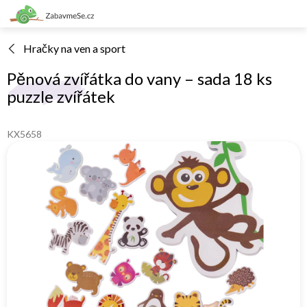
Přejít
na
obsah
Hračky na ven a sport
Pěnová zvířátka do vany – sada 18 ks
puzzle zvířátek
KX5658