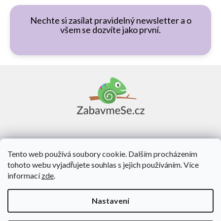
Nechte si zasílat pravidelný newsletter a o
všem se dozvíte jako první.
Z
á
p
a
t
í
Vše o nákupu
Tento web používá soubory cookie. Dalším procházením
tohoto webu vyjadřujete souhlas s jejich používáním. Více
O nás
informací
zde
.
Kontakt
Nastavení
Vytvořil Shoptet