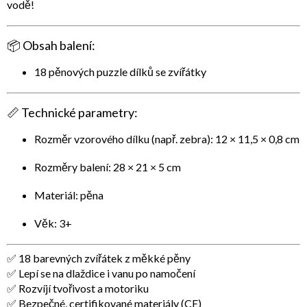
vodě!
📦
Obsah balení:
18 pěnových puzzle dílků se zvířátky
📏
Technické parametry:
Rozměr vzorového dílku (např. zebra): 12 × 11,5 × 0,8 cm
Rozměry balení: 28 × 21 × 5 cm
Materiál: pěna
Věk: 3+
✅ 18 barevných zvířátek z měkké pěny
✅ Lepí se na dlaždice i vanu po namočení
✅ Rozvíjí tvořivost a motoriku
✅ Bezpečné, certifikované materiály (CE)