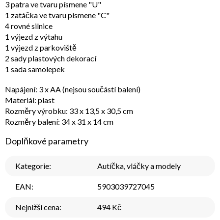
3 patra ve tvaru písmene "U"
1 zatáčka ve tvaru písmene "C"
4 rovné silnice
1 výjezd z výtahu
1 výjezd z parkoviště
2 sady plastových dekorací
1 sada samolepek
Napájení: 3 x AA (nejsou součástí balení)
Materiál: plast
Rozměry výrobku: 33 x 13,5 x 30,5 cm
Rozměry balení: 34 x 31 x 14 cm
Doplňkové parametry
Kategorie
:
Autíčka, vláčky a modely
EAN
:
5903039727045
Nejnižší cena
:
494 Kč