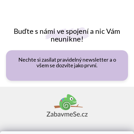
Buďte s námi ve spojení a nic Vám
neunikne!
Nechte si zasílat pravidelný newsletter a o
všem se dozvíte jako první.
Z
á
p
a
t
í