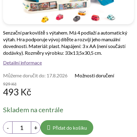
Senzační parkoviště s výtahem. Má 4 podlaží a automatický
výtah. Hra podporuje vývoj dítěte a rozvíjí jeho manuální
dovednosti. Materiál: plast. Napájení: 3 x AA (není součástí
dodávky). Rozměry výrobku: 33x13,5x30,5 cm.
Detailní informace
Můžeme doručit do:
17.8.2026
Možnosti doručení
929 Kč
493 Kč
Měrná
Skladem na centrále
cena:
Přidat do košíku