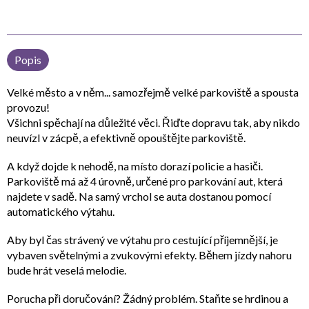
Popis
Velké město a v něm... samozřejmě velké parkoviště a spousta
provozu!
Všichni spěchají na důležité věci. Řiďte dopravu tak, aby nikdo
neuvízl v zácpě, a efektivně opouštějte parkoviště.
A když dojde k nehodě, na místo dorazí policie a hasiči.
Parkoviště má až 4 úrovně, určené pro parkování aut, která
najdete v sadě. Na samý vrchol se auta dostanou pomocí
automatického výtahu.
Aby byl čas strávený ve výtahu pro cestující příjemnější, je
vybaven světelnými a zvukovými efekty. Během jízdy nahoru
bude hrát veselá melodie.
Porucha při doručování? Žádný problém. Staňte se hrdinou a