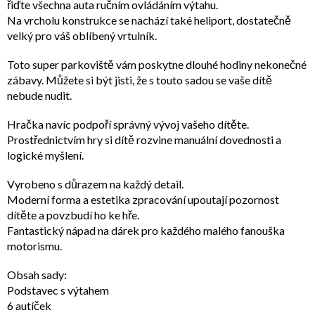
řiďte všechna auta ručním ovládáním výtahu.
Na vrcholu konstrukce se nachází také heliport, dostatečně
velký pro váš oblíbený vrtulník.
Toto super parkoviště vám poskytne dlouhé hodiny nekonečné
zábavy. Můžete si být jisti, že s touto sadou se vaše dítě
nebude nudit.
Hračka navíc podpoří správný vývoj vašeho dítěte.
Prostřednictvím hry si dítě rozvine manuální dovednosti a
logické myšlení.
Vyrobeno s důrazem na každý detail.
Moderní forma a estetika zpracování upoutají pozornost
dítěte a povzbudí ho ke hře.
Fantastický nápad na dárek pro každého malého fanouška
motorismu.
Obsah sady:
Podstavec s výtahem
6 autíček