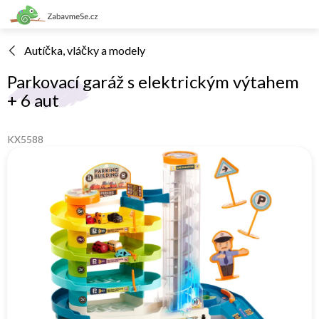
Přejít
na
obsah
Autíčka, vláčky a modely
Parkovací garáž s elektrickým výtahem
+ 6 aut
KX5588