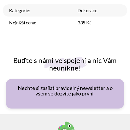
Kategorie
:
Dekorace
Nejnižší cena
:
335 Kč
Buďte s námi ve spojení a nic Vám
neunikne!
Nechte si zasílat pravidelný newsletter a o
všem se dozvíte jako první.
Z
á
p