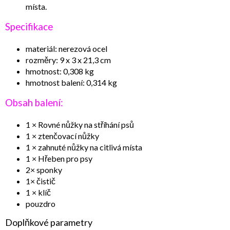
místa.
Specifikace
materiál: nerezová ocel
rozměry: 9 x 3 x 21,3 cm
hmotnost: 0,308 kg
hmotnost balení: 0,314 kg
Obsah balení:
1 × Rovné nůžky na stříhání psů
1 × ztenčovací nůžky
1 × zahnuté nůžky na citlivá místa
1 × Hřeben pro psy
2× sponky
1× čistič
1 × klíč
pouzdro
Doplňkové parametry