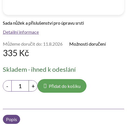
Sada nůžek a příslušenství pro úpravu srsti
Detailní informace
Můžeme doručit do:
11.8.2026
Možnosti doručení
335 Kč
Měrná
Skladem - ihned k odeslání
cena:
Přidat do košíku
Popis