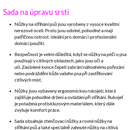
Sada na úpravu srsti
Nůžky na stříhání psů jsou vyrobeny z vysoce kvalitní
nerezové oceli. Proto jsou odolné, pohodlné a mají
patřičnou ostrost. Ideální pro domácí i profesionální
domácí použití.
Bezpečnost je velmi důležitá, když se nůžky na péči o psa
používají v citlivých oblastech, jako jsou oči a
uši.
Zaoblené konce čepelí zabrání náhodnému pořezání
nebo podráždění kůže vašeho psa při zastřihování
citlivých míst.
Nůžky jsou vybaveny ergonomickou rukojetí, která
zajišťuje pohodlné držení a ovládání při stříhání. Rukojeť
je potažená protiskluzovým materiálem, který dále
zvyšuje komfort práce.
Sada obsahuje ztenčovací nůžky a rovné nůžky na
stříhání psů a také speciálně zahnuté nůžky na citlivá