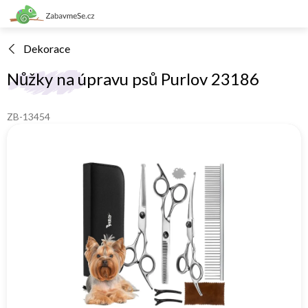
Přejít
na
obsah
Dekorace
Nůžky na úpravu psů Purlov 23186
ZB-13454