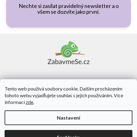
Nechte si zasílat pravidelný newsletter a o
všem se dozvíte jako první.
Z
á
p
a
t
í
Vše o nákupu
Tento web používá soubory cookie. Dalším procházením
tohoto webu vyjadřujete souhlas s jejich používáním. Více
O nás
informací
zde
.
Kontakt
Nastavení
Vytvořil Shoptet