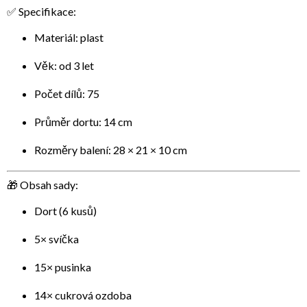
✅ Specifikace:
Materiál: plast
Věk: od 3 let
Počet dílů: 75
Průměr dortu: 14 cm
Rozměry balení: 28 × 21 × 10 cm
🎁 Obsah sady:
Dort (6 kusů)
5× svíčka
15× pusinka
14× cukrová ozdoba