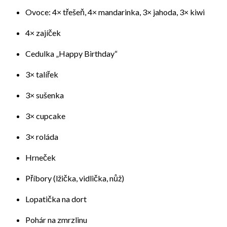
Ovoce: 4× třešeň, 4× mandarinka, 3× jahoda, 3× kiwi
4× zajíček
Cedulka „Happy Birthday“
3× talířek
3× sušenka
3× cupcake
3× roláda
Hrneček
Příbory (lžička, vidlička, nůž)
Lopatička na dort
Pohár na zmrzlinu