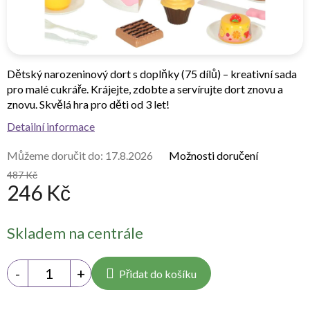
Dětský narozeninový dort s doplňky (75 dílů)
– kreativní sada
pro malé cukráře. Krájejte, zdobte a servírujte dort znovu a
znovu. Skvělá hra pro děti od 3 let!
Detailní informace
Můžeme doručit do:
17.8.2026
Možnosti doručení
487 Kč
246 Kč
Měrná
Skladem na centrále
cena:
Přidat do košíku