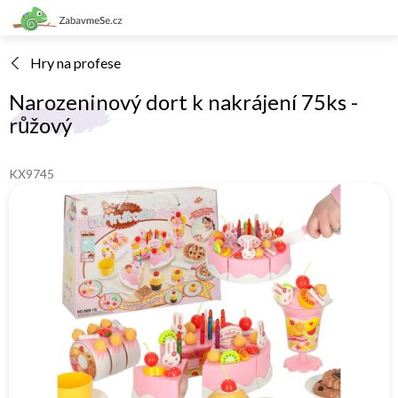
Přejít
na
obsah
Hry na profese
Narozeninový dort k nakrájení 75ks -
růžový
KX9745