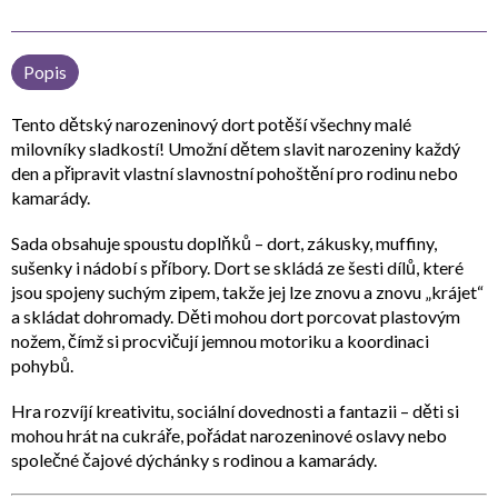
Popis
Tento
dětský narozeninový dort
potěší všechny malé
milovníky sladkostí! Umožní dětem slavit narozeniny každý
den a připravit vlastní slavnostní pohoštění pro rodinu nebo
kamarády.
Sada obsahuje
spoustu doplňků
– dort, zákusky, muffiny,
sušenky i nádobí s příbory.
Dort se skládá ze šesti dílů
, které
jsou spojeny suchým zipem, takže jej lze znovu a znovu „krájet“
a skládat dohromady. Děti mohou dort porcovat plastovým
nožem, čímž si
procvičují jemnou motoriku a koordinaci
pohybů
.
Hra rozvíjí
kreativitu, sociální dovednosti a fantazii
– děti si
mohou hrát na cukráře, pořádat narozeninové oslavy nebo
společné čajové dýchánky s rodinou a kamarády.