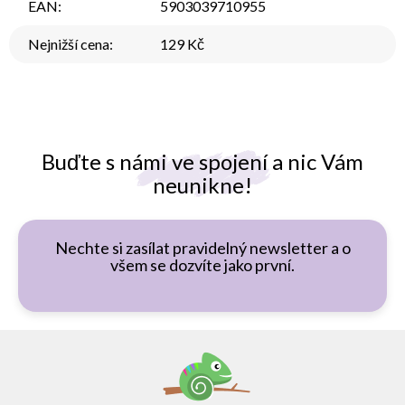
EAN
:
5903039710955
Nejnižší cena
:
129 Kč
Buďte s námi ve spojení a nic Vám
neunikne!
Nechte si zasílat pravidelný newsletter a o
všem se dozvíte jako první.
Z
á
p
a