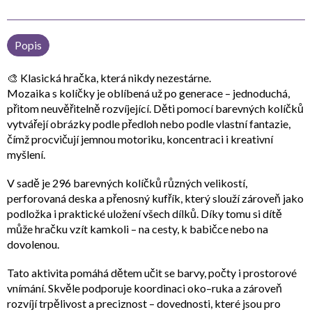
Popis
🎨
Klasická hračka, která nikdy nezestárne.
Mozaika s kolíčky je oblíbená už po generace – jednoduchá,
přitom neuvěřitelně rozvíjející. Děti pomocí barevných kolíčků
vytvářejí obrázky podle předloh nebo podle vlastní fantazie,
čímž procvičují
jemnou motoriku, koncentraci i kreativní
myšlení
.
V sadě je
296 barevných kolíčků různých velikostí
,
perforovaná deska a přenosný kufřík, který slouží zároveň jako
podložka i praktické uložení všech dílků. Díky tomu si dítě
může hračku vzít kamkoli – na cesty, k babičce nebo na
dovolenou.
Tato aktivita pomáhá dětem učit se
barvy, počty i prostorové
vnímání
. Skvěle podporuje
koordinaci oko–ruka
a zároveň
rozvíjí
trpělivost a preciznost
– dovednosti, které jsou pro