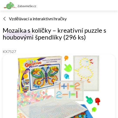
Přejít
na
obsah
Vzdělávací a interaktivní hračky
Mozaika s kolíčky – kreativní puzzle s
houbovými špendlíky (296 ks)
KX7527