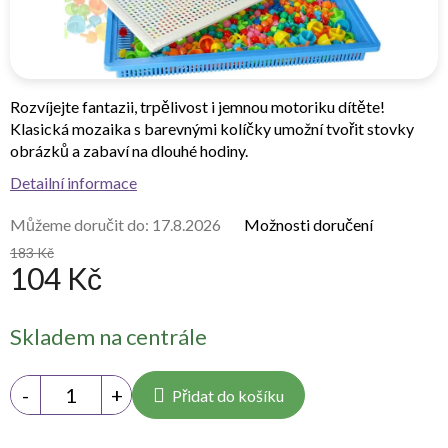
Rozvíjejte fantazii, trpělivost i jemnou motoriku dítěte!
Klasická mozaika s barevnými kolíčky umožní tvořit stovky
obrázků a zabaví na dlouhé hodiny.
Detailní informace
Můžeme doručit do:
17.8.2026
Možnosti doručení
183 Kč
104 Kč
Měrná
Skladem na centrále
cena:
Přidat do košíku