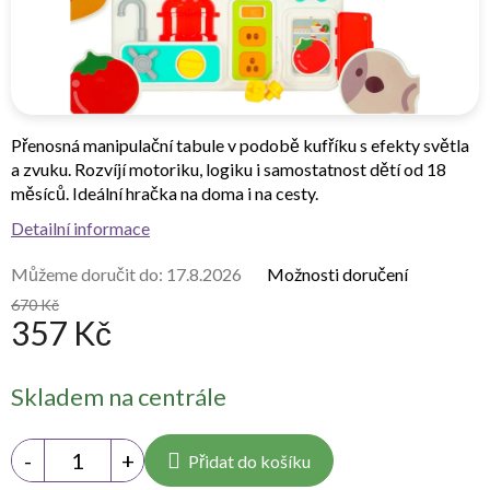
Přenosná manipulační tabule v podobě kufříku s efekty světla
a zvuku. Rozvíjí motoriku, logiku i samostatnost dětí od 18
měsíců. Ideální hračka na doma i na cesty.
Detailní informace
Můžeme doručit do:
17.8.2026
Možnosti doručení
670 Kč
357 Kč
Měrná
Skladem na centrále
cena:
Přidat do košíku