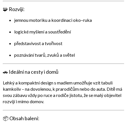
🧩
Rozvíjí:
jemnou motoriku a koordinaci oko–ruka
logické myšlení a soustředění
představivost a tvořivost
poznávání tvarů, zvuků a světel
🚗
Ideální na cesty i domů
Lehký a kompaktní
design s madlem
umožňuje vzít tabuli
kamkoliv – na dovolenou, k prarodičům nebo do auta. Dítě má
svou zábavu vždy po ruce a rodiče jistotu, že se malý objevitel
rozvíjí i mimo domov.
📦
Obsah balení: