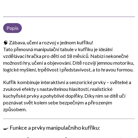
Popis
🧠
Zábava, učení a rozvoj v jednom kufříku!
Tato
přenosná manipulační tabule v kufříku
je ideální
vzdělávací hračka pro děti od 18 měsíců. Nabízí nekonečné
možnosti hry, učení a objevování. Dítě rozvíjí
jemnou motoriku,
logické myšlení, trpělivost i představivost
, a to hravou formou.
Kufřík kombinuje
interaktivní a senzorické prvky
– světelné a
zvukové efekty s nastavitelnou hlasitostí, realistické
kuchyňské prvky a pohyblivé doplňky. Díky nim se dítě učí
poznávat svět kolem sebe bezpečným a přirozeným
způsobem.
🍳
Funkce a prvky manipulačního kufříku: