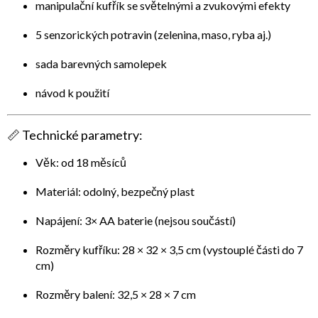
manipulační kufřík se světelnými a zvukovými efekty
5 senzorických potravin (zelenina, maso, ryba aj.)
sada barevných samolepek
návod k použití
📏
Technické parametry:
Věk: od 18 měsíců
Materiál: odolný, bezpečný plast
Napájení: 3× AA baterie (nejsou součástí)
Rozměry kufříku: 28 × 32 × 3,5 cm (vystouplé části do 7
cm)
Rozměry balení: 32,5 × 28 × 7 cm