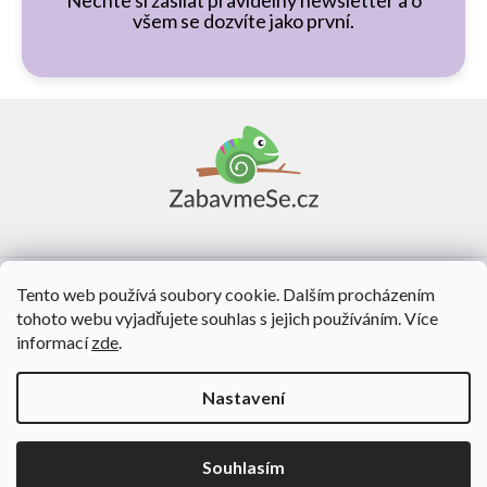
Nechte si zasílat pravidelný newsletter a o
všem se dozvíte jako první.
Z
á
p
a
t
í
Vše o nákupu
Tento web používá soubory cookie. Dalším procházením
tohoto webu vyjadřujete souhlas s jejich používáním. Více
O nás
informací
zde
.
Kontakt
Nastavení
Vytvořil Shoptet
Souhlasím