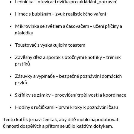
Lednička
– otevírací dvířka pro ukládání „potravin“
Hrnec s bubláním
– zvuk realistického vaření
Mikrovlnka se světlem a časovačem
– učení příčiny a
následku
Toustovač s vyskakujícím toastem
Závěsný dřez a sporák s otočnými knoflíky
– trénink
prstíků
Zásuvky a vypínače
– bezpečné poznávání domácích
prvků
Skříňky se zámky
– procvičení trpělivosti a koordinace
Hodiny s ručičkami
– první kroky k poznávání času
Tento kufřík je navržen tak, aby dítě mohlo
napodobovat
činnosti dospělých
a přitom se učilo každým dotykem.