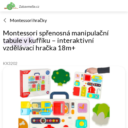
Přejít
na
obsah
Montessori hračky
Montessori spřenosná manipulační
tabule v kufříku – interaktivní
vzdělávací hračka 18m+
KX3202