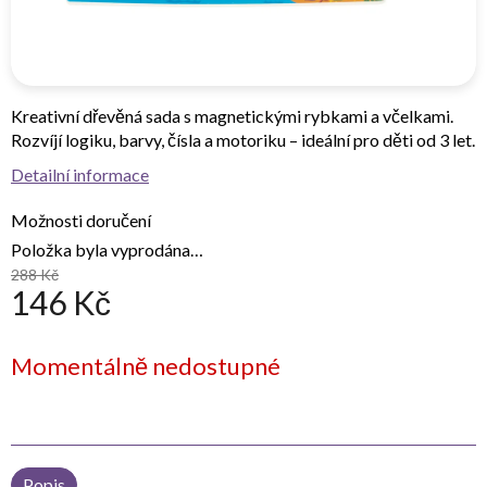
Kreativní dřevěná sada s magnetickými rybkami a včelkami.
Rozvíjí logiku, barvy, čísla a motoriku – ideální pro děti od 3 let.
Detailní informace
Možnosti doručení
Položka byla vyprodána…
288 Kč
146 Kč
Měrná
Momentálně nedostupné
cena:
Popis