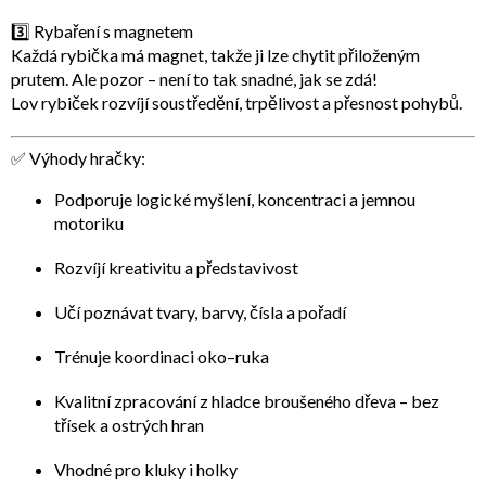
3️⃣
Rybaření s magnetem
Každá rybička má magnet, takže ji lze chytit přiloženým
prutem. Ale pozor – není to tak snadné, jak se zdá!
Lov rybiček rozvíjí
soustředění, trpělivost a přesnost pohybů
.
✅ Výhody hračky:
Podporuje
logické myšlení, koncentraci a jemnou
motoriku
Rozvíjí
kreativitu a představivost
Učí poznávat
tvary, barvy, čísla a pořadí
Trénuje
koordinaci oko–ruka
Kvalitní zpracování z hladce broušeného dřeva –
bez
třísek a ostrých hran
Vhodné pro
kluky i holky