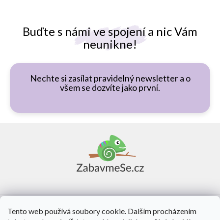
Buďte s námi ve spojení a nic Vám
neunikne!
Nechte si zasílat pravidelný newsletter a o
všem se dozvíte jako první.
Z
á
p
a
t
í
Vše o nákupu
Tento web používá soubory cookie. Dalším procházením