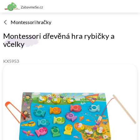
Přejít
na
obsah
Montessori hračky
Montessori dřevěná hra rybičky a
včelky
KX5953