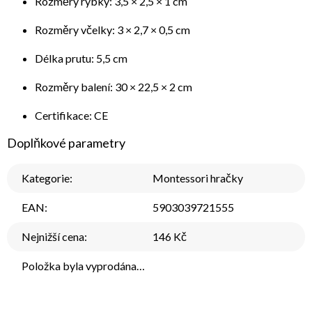
Rozměry rybky: 3,5 × 2,5 × 1 cm
Rozměry včelky: 3 × 2,7 × 0,5 cm
Délka prutu: 5,5 cm
Rozměry balení: 30 × 22,5 × 2 cm
Certifikace: CE
Doplňkové parametry
Kategorie
:
Montessori hračky
EAN
:
5903039721555
Nejnižší cena
:
146 Kč
Položka byla vyprodána…