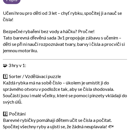
Učení hrou pro děti od 3 let – chyť rybku, spočítej ji a nauč se
čísla!
Bezpečné rybaření bez vody a háčku? Proč ne!
Tato barevná dřevěná sada
3v1
propojuje zábavu s učením –
děti se při ní naučí rozpoznávat tvary, barvy i čísla a procvičí si
jemnou motoriku.
🧩 3 hry v 1:
1️⃣
Sorter / Vzdělávací puzzle
Každá rybka má na sobě číslo – úkolem je umístit ji do
správného otvoru v podložce tak, aby se čísla shodovala.
Součástí jsou i malé
včelky
, které se pomocí pinzety vkládají do
svých úlů.
2️⃣
Počítání
Barevné rybičky pomáhají dětem učit se čísla a počítat.
Spočítej všechny ryby a ujisti se, že žádná neuplavala! 🐟