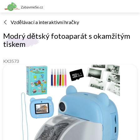
Přejít
na
obsah
Vzdělávací a interaktivní hračky
Modrý dětský fotoaparát s okamžitým
tiskem
KX3573