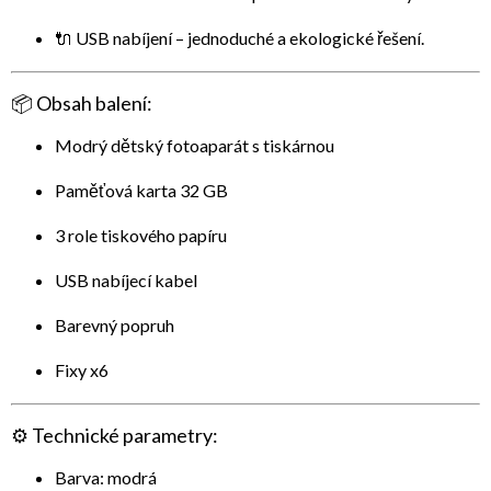
🔌
USB nabíjení
– jednoduché a ekologické řešení.
📦
Obsah balení:
Modrý dětský fotoaparát s tiskárnou
Paměťová karta 32 GB
3 role tiskového papíru
USB nabíjecí kabel
Barevný popruh
Fixy x6
⚙️
Technické parametry:
Barva: modrá