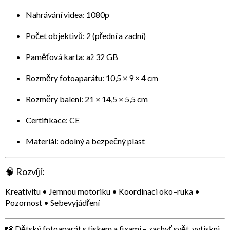
Nahrávání videa: 1080p
Počet objektivů: 2 (přední a zadní)
Paměťová karta: až 32 GB
Rozměry fotoaparátu: 10,5 × 9 × 4 cm
Rozměry balení: 21 × 14,5 × 5,5 cm
Certifikace: CE
Materiál: odolný a bezpečný plast
🧠
Rozvíjí:
Kreativitu • Jemnou motoriku • Koordinaci oko–ruka •
Pozornost • Sebevyjádření
📸
Dětský fotoaparát s tiskem a fixami – zachyť svět, vytiskni