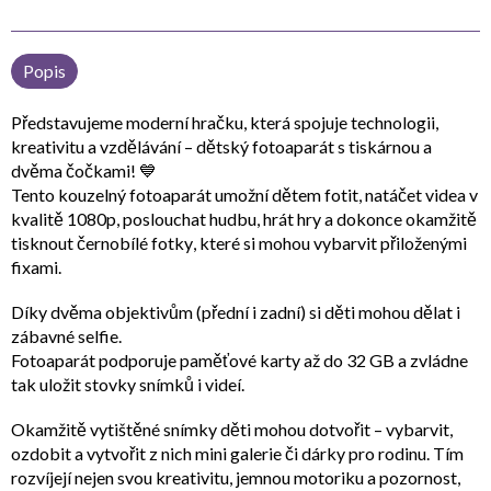
Popis
Představujeme moderní hračku, která spojuje
technologii,
kreativitu a vzdělávání
–
dětský fotoaparát s tiskárnou a
dvěma čočkami
! 💙
Tento kouzelný fotoaparát umožní dětem
fotit, natáčet videa v
kvalitě 1080p, poslouchat hudbu, hrát hry
a dokonce
okamžitě
tisknout černobílé fotky
, které si mohou vybarvit přiloženými
fixami.
Díky
dvěma objektivům (přední i zadní)
si děti mohou dělat i
zábavné selfie.
Fotoaparát podporuje
paměťové karty až do 32 GB
a zvládne
tak uložit stovky snímků i videí.
Okamžitě vytištěné snímky děti mohou dotvořit – vybarvit,
ozdobit a vytvořit z nich mini galerie či dárky pro rodinu. Tím
rozvíjejí nejen svou
kreativitu, jemnou motoriku a pozornost
,