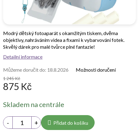
Modrý dětský fotoaparát s okamžitým tiskem, dvěma
objektivy, nahráváním videa a fixami k vybarvování fotek.
Skvělý dárek pro malé tvůrce plné fantazie!
Detailní informace
Můžeme doručit do:
18.8.2026
Možnosti doručení
1 245 Kč
875 Kč
Měrná
Skladem na centrále
cena:
Přidat do košíku