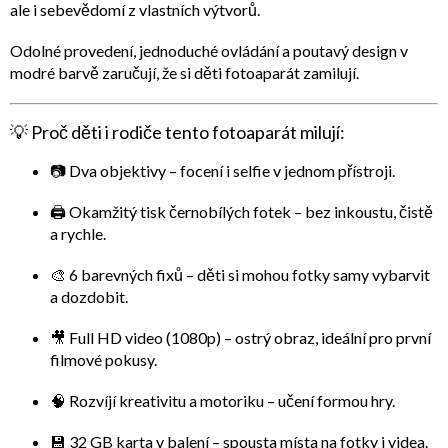
ale i sebevědomí z vlastních výtvorů.
Odolné provedení, jednoduché ovládání a poutavý design v
modré barvě zaručují, že si děti fotoaparát zamilují.
💡
Proč děti i rodiče tento fotoaparát milují:
📷
Dva objektivy
– focení i selfie v jednom přístroji.
🖨️
Okamžitý tisk černobílých fotek
– bez inkoustu, čistě
a rychle.
🎨
6 barevných fixů
– děti si mohou fotky samy vybarvit
a dozdobit.
🎥
Full HD video (1080p)
– ostrý obraz, ideální pro první
filmové pokusy.
🧠
Rozvíjí kreativitu a motoriku
– učení formou hry.
💾
32 GB karta v balení
– spousta místa na fotky i videa.