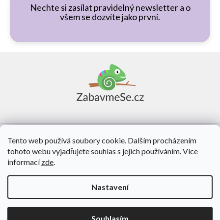
Nechte si zasílat pravidelný newsletter a o
všem se dozvíte jako první.
Z
á
p
a
t
í
Vše o nákupu
Tento web používá soubory cookie. Dalším procházením
tohoto webu vyjadřujete souhlas s jejich používáním. Více
O nás
informací
zde
.
Kontakt
Nastavení
Vytvořil Shoptet
Souhlasím