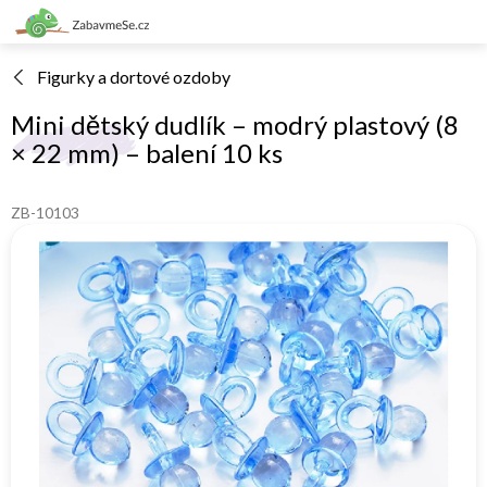
Přejít
na
obsah
Figurky a dortové ozdoby
Mini dětský dudlík – modrý plastový (8
× 22 mm) – balení 10 ks
ZB-10103