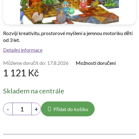
Rozvíjí kreativitu, prostorové myšlení a jemnou motoriku dětí
od 3 let.
Detailní informace
Můžeme doručit do:
17.8.2026
Možnosti doručení
1 121 Kč
Měrná
Skladem na centrále
cena:
Přidat do košíku