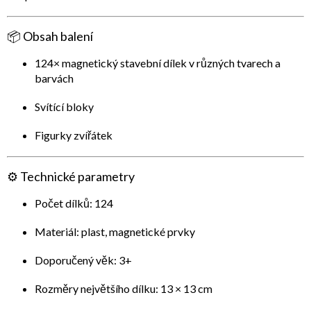
📦
Obsah balení
124× magnetický stavební dílek v různých tvarech a
barvách
Svítící bloky
Figurky zvířátek
⚙️
Technické parametry
Počet dílků: 124
Materiál: plast, magnetické prvky
Doporučený věk: 3+
Rozměry největšího dílku: 13 × 13 cm