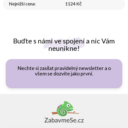
Nejnižší cena
:
1124 Kč
Buďte s námi ve spojení a nic Vám
neunikne!
Nechte si zasílat pravidelný newsletter a o
všem se dozvíte jako první.
Z
á
p
a
t