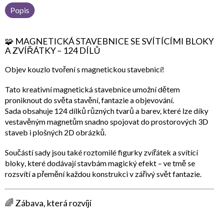
Popis
🧩
MAGNETICKÁ STAVEBNICE SE SVÍTÍCÍMI BLOKY
A ZVÍŘÁTKY – 124 DÍLŮ
Objev kouzlo tvoření s magnetickou stavebnicí!
Tato kreativní
magnetická stavebnice
umožní dětem
proniknout do světa stavění, fantazie a objevování.
Sada obsahuje
124 dílků
různých tvarů a barev, které lze díky
vestavěným magnetům snadno spojovat do
prostorových 3D
staveb
i
plošných 2D obrázků
.
Součástí sady jsou také
roztomilé figurky zvířátek
a
svítící
bloky
, které dodávají stavbám magický efekt – ve tmě se
rozsvítí a přemění každou konstrukci v zářivý svět fantazie.
🌈
Zábava, která rozvíjí