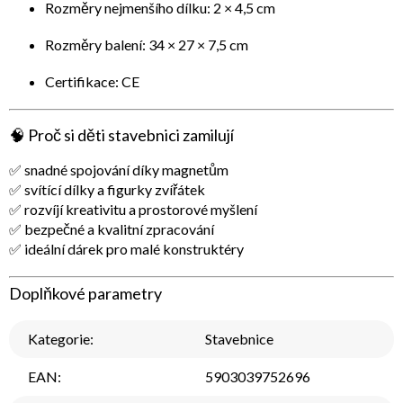
Rozměry nejmenšího dílku: 2 × 4,5 cm
Rozměry balení: 34 × 27 × 7,5 cm
Certifikace: CE
🧠
Proč si děti stavebnici zamilují
✅ snadné spojování díky magnetům
✅ svítící dílky a figurky zvířátek
✅ rozvíjí kreativitu a prostorové myšlení
✅ bezpečné a kvalitní zpracování
✅ ideální dárek pro malé konstruktéry
Doplňkové parametry
Kategorie
:
Stavebnice
EAN
:
5903039752696