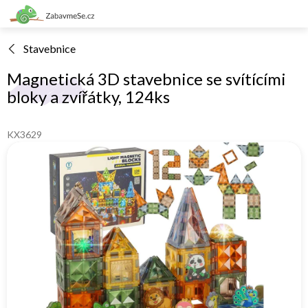
Přejít
na
obsah
Stavebnice
Magnetická 3D stavebnice se svítícími
bloky a zvířátky, 124ks
KX3629