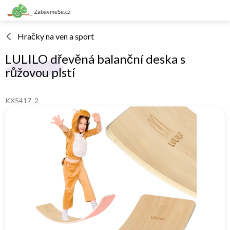
Přejít
na
obsah
Hračky na ven a sport
LULILO dřevěná balanční deska s
růžovou plstí
KX5417_2