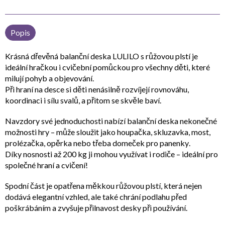
Popis
Krásná
dřevěná balanční deska LULILO s růžovou plstí
je
ideální hračkou i cvičební pomůckou pro všechny děti, které
milují pohyb a objevování.
Při hraní na desce si děti nenásilně rozvíjejí
rovnováhu,
koordinaci i sílu svalů
, a přitom se skvěle baví.
Navzdory své jednoduchosti nabízí balanční deska
nekonečné
možnosti hry
– může sloužit jako
houpačka, skluzavka, most,
prolézačka, opěrka nebo třeba domeček pro panenky
.
Díky nosnosti až
200 kg
ji mohou využívat i rodiče – ideální pro
společné hraní a cvičení!
Spodní část je opatřena
měkkou růžovou plstí
, která nejen
dodává elegantní vzhled, ale také
chrání podlahu před
poškrábáním
a zvyšuje přilnavost desky při používání.