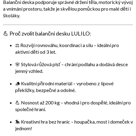
Balanční deska podporuje
správné držení těla, motorický vývoj
a vnímání prostoru
, takže je skvělou pomůckou pro malé děti i
školáky.
💪
Proč zvolit balanční desku LULILO:
⚖️
Rozvíjí rovnováhu, koordinaci a sílu
– ideální pro
aktivní děti od 3 let.
🌸
Stylová růžová plsť
– chrání podlahu a dodává desce
jemný vzhled.
🪵
Kvalitní přírodní materiál
– vyrobeno z lípové
překližky, bezpečné a odolné.
💪
Nosnost až 200 kg
– vhodná i pro dospělé, ideální pro
společné hraní.
🎠
Kreativní hra bez hranic
– houpačka, most i domeček v
jednom!