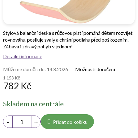
Stylová balanční deska s růžovou plstí pomáhá dětem rozvíjet
rovnováhu, posiluje svaly a chrání podlahu před poškozením.
Zábava i zdravý pohyb v jednom!
Detailní informace
Můžeme doručit do:
14.8.2026
Možnosti doručení
1 153 Kč
782 Kč
Měrná
Skladem na centrále
cena:
Přidat do košíku