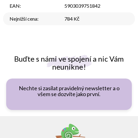
EAN
:
5903039751842
Nejnižší cena
:
784 Kč
Buďte s námi ve spojení a nic Vám
neunikne!
Nechte si zasílat pravidelný newsletter a o
všem se dozvíte jako první.
Z
á
p