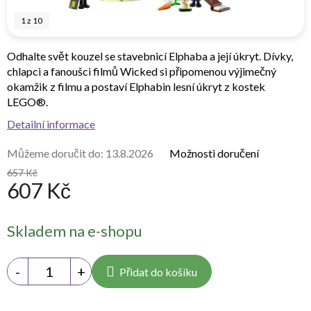
1
z
10
Odhalte svět kouzel se stavebnicí Elphaba a její úkryt. Dívky,
chlapci a fanoušci filmů Wicked si připomenou výjimečný
okamžik z filmu a postaví Elphabin lesní úkryt z kostek
LEGO®.
Detailní informace
Můžeme doručit do:
13.8.2026
Možnosti doručení
657 Kč
607 Kč
Měrná
Skladem na e-shopu
cena:
Přidat do košíku