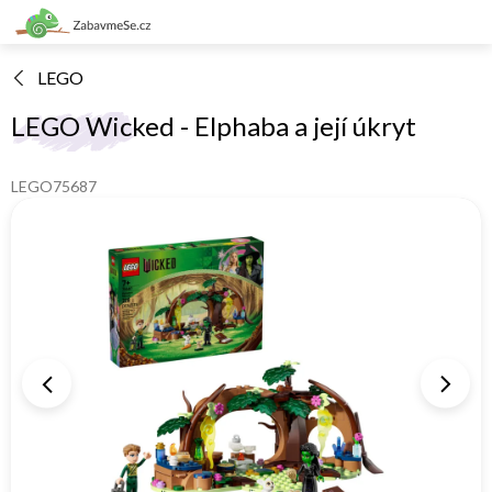
Přejít
na
obsah
LEGO
LEGO Wicked - Elphaba a její úkryt
LEGO75687