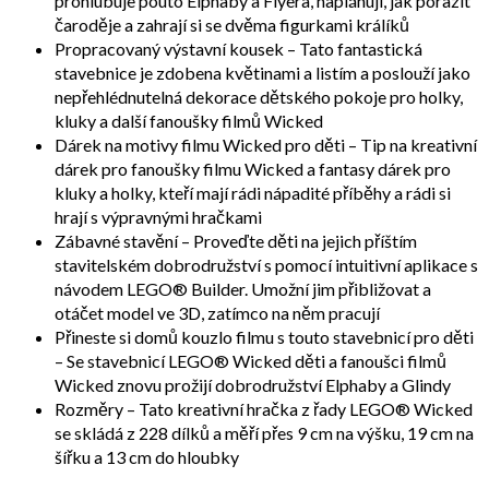
prohlubuje pouto Elphaby a Fiyera, naplánují, jak porazit
čaroděje a zahrají si se dvěma figurkami králíků
Propracovaný výstavní kousek – Tato fantastická
stavebnice je zdobena květinami a listím a poslouží jako
nepřehlédnutelná dekorace dětského pokoje pro holky,
kluky a další fanoušky filmů Wicked
Dárek na motivy filmu Wicked pro děti – Tip na kreativní
dárek pro fanoušky filmu Wicked a fantasy dárek pro
kluky a holky, kteří mají rádi nápadité příběhy a rádi si
hrají s výpravnými hračkami
Zábavné stavění – Proveďte děti na jejich příštím
stavitelském dobrodružství s pomocí intuitivní aplikace s
návodem LEGO® Builder. Umožní jim přibližovat a
otáčet model ve 3D, zatímco na něm pracují
Přineste si domů kouzlo filmu s touto stavebnicí pro děti
– Se stavebnicí LEGO® Wicked děti a fanoušci filmů
Wicked znovu prožijí dobrodružství Elphaby a Glindy
Rozměry – Tato kreativní hračka z řady LEGO® Wicked
se skládá z 228 dílků a měří přes 9 cm na výšku, 19 cm na
šířku a 13 cm do hloubky