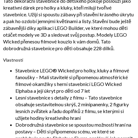
Tato dekorační stavebnice do dětského pokoje poslouží jako
kreativní dárek pro holky a kluky, kteří milují tvořivé
stavebnice. Užijí si spoustu zábavy při stavění krásného úkrytu
a pak ho ozdobí jemnými květinami a listy. Stavění bude ještě
zábavnější díky aplikaci LEGO Builder, ve které mohou děti
otáčet modely ve 3D a sledovat svůj postup. Modely LEGO
Wicked přenesou filmové kouzlo k vám domů. Tato
dobrodružná stavebnice pro děti obsahuje 228 dílků.
Vlastnosti
Stavebnice LEGO® Wicked pro holky, kluky a filmové
fanoušky – Malí stavitelé si připomenou atmosférické
filmové okamžiky s herní stavebnicí LEGO Wicked
Elphaba a její úkryt pro děti od 7 let
Lesní stavebnice s detaily z filmu – Tato stavebnice
obsahuje sestavitelnou skrýš, 2 minipanenky, 2 figurky
lesních zvířátek a řadu doplňků z filmu, se kterými si
užijete hodiny kreativního hraní
Dobrodružná stavebnice se spoustou možností hraní na
postavy – Děti si připomenou scénu, ve které se