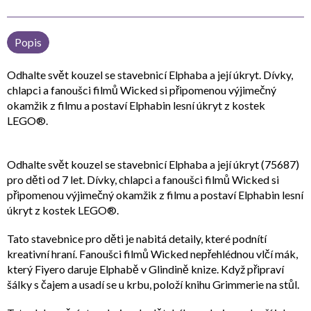
Popis
Odhalte svět kouzel se stavebnicí Elphaba a její úkryt. Dívky,
chlapci a fanoušci filmů Wicked si připomenou výjimečný
okamžik z filmu a postaví Elphabin lesní úkryt z kostek
LEGO®.
Odhalte svět kouzel se stavebnicí Elphaba a její úkryt (75687)
pro děti od 7 let. Dívky, chlapci a fanoušci filmů Wicked si
připomenou výjimečný okamžik z filmu a postaví Elphabin lesní
úkryt z kostek LEGO®.
Tato stavebnice pro děti je nabitá detaily, které podnítí
kreativní hraní. Fanoušci filmů Wicked nepřehlédnou vlčí mák,
který Fiyero daruje Elphabě v Glindině knize. Když připraví
šálky s čajem a usadí se u krbu, položí knihu Grimmerie na stůl.