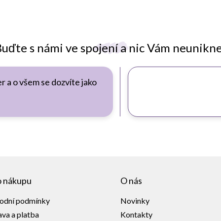
uďte s námi ve spojení a nic Vám neunikn
r a o všem se dozvíte jako
o nákupu
O nás
odní podmínky
Novinky
va a platba
Kontakty