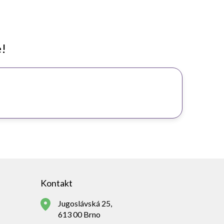
e!
Kontakt
Jugoslávská 25,
613 00 Brno