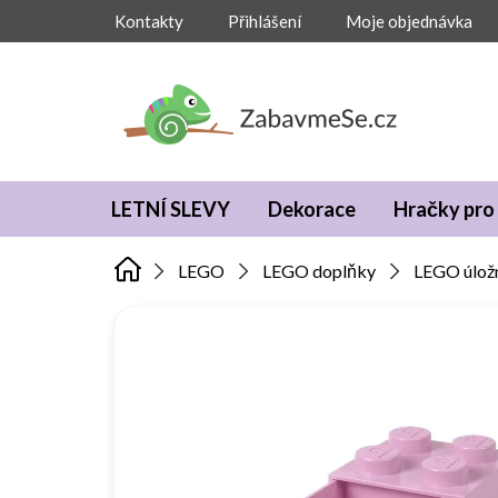
Přejít
Kontakty
Přihlášení
Moje objednávka
na
obsah
LETNÍ SLEVY
Dekorace
Hračky pro 
LEGO
LEGO doplňky
LEGO úložn