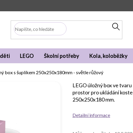
děti
LEGO
Školní potřeby
Kola, koloběžky
ý box s šuplíkem 250x250x180mm - světle růžový
LEGO úložný box ve tvaru 
prostor pro ukládání kost
250x250x180 mm.
Detailní informace