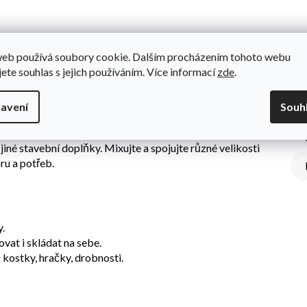
web používá soubory cookie. Dalším procházením tohoto webu
jete souhlas s jejich používáním. Více informací
zde
.
Do
 poslouží jako prostor pro ukládání kostek a všech vašich
avení
Souh
použita k vytváření obřích LEGO staveb. Vysuňte šuplík a
jiné stavební doplňky. Mixujte a spojujte různé velikosti
ru a potřeb.
y.
vat i skládat na sebe.
kostky, hračky, drobnosti.