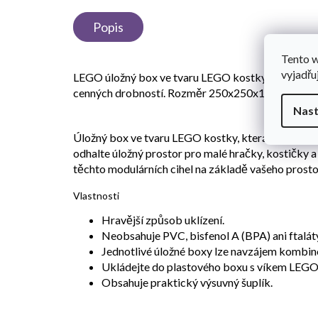
Popis
Tento 
vyjadřu
LEGO úložný box ve tvaru LEGO kostky se šuplíkem
cenných drobností. Rozměr 250x250x180 mm.
Nast
Úložný box ve tvaru LEGO kostky, která může být 
odhalte úložný prostor pro malé hračky, kostičky a 
těchto modulárních cihel na základě vašeho prosto
Vlastnosti
Hravější způsob uklízení.
Neobsahuje PVC, bisfenol A (BPA) ani ftalát
Jednotlivé úložné boxy lze navzájem kombino
Ukládejte do plastového boxu s víkem LEGO 
Obsahuje praktický výsuvný šuplík.