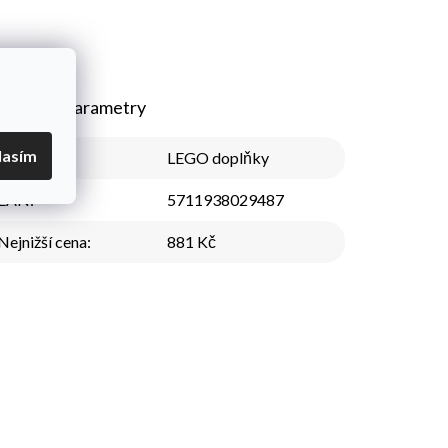
plňkové parametry
lasím
Kategorie
:
LEGO doplňky
EAN
:
5711938029487
Nejnižší cena
:
881 Kč