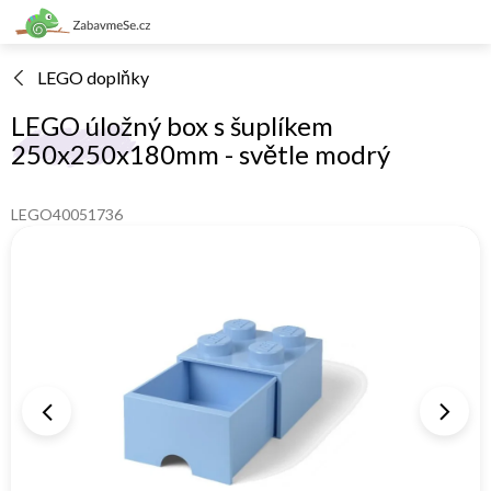
Přejít
na
obsah
LEGO doplňky
LEGO úložný box s šuplíkem
250x250x180mm - světle modrý
LEGO40051736