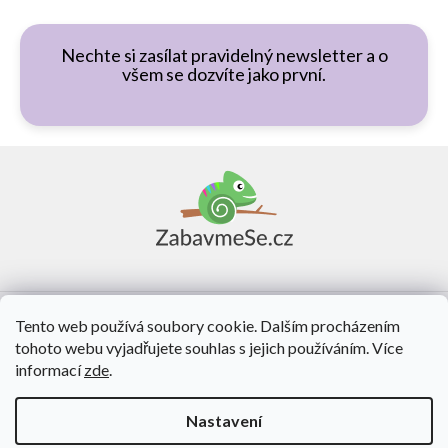
Nechte si zasílat pravidelný newsletter a o
všem se dozvíte jako první.
Z
á
p
a
t
í
Vše o nákupu
Tento web používá soubory cookie. Dalším procházením
tohoto webu vyjadřujete souhlas s jejich používáním. Více
O nás
informací
zde
.
Kontakt
Nastavení
Vytvořil Shoptet