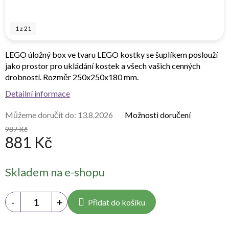
1
z
21
LEGO úložný box ve tvaru LEGO kostky se šuplíkem poslouží
jako prostor pro ukládání kostek a všech vašich cenných
drobností. Rozměr 250x250x180 mm.
Detailní informace
Můžeme doručit do:
13.8.2026
Možnosti doručení
987 Kč
881 Kč
Měrná
Skladem na e-shopu
cena:
Přidat do košíku