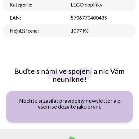
Kategorie
:
LEGO doplňky
EAN
:
5706773400485
Nejnižší cena
:
1077 Kč
Buďte s námi ve spojení a nic Vám
neunikne!
Nechte si zasílat pravidelný newsletter a o
všem se dozvíte jako první.
Z
á