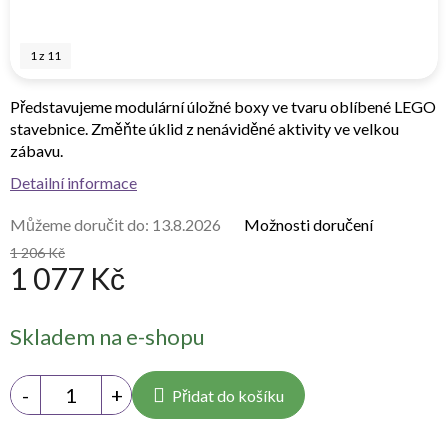
1
z
11
Představujeme modulární úložné boxy ve tvaru oblíbené LEGO
stavebnice. Změňte úklid z nenáviděné aktivity ve velkou
zábavu.
Detailní informace
Můžeme doručit do:
13.8.2026
Možnosti doručení
1 206 Kč
1 077 Kč
Měrná
Skladem na e-shopu
cena:
Přidat do košíku