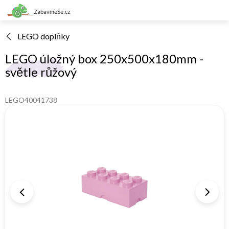
Přejít
na
obsah
LEGO doplňky
LEGO úložný box 250x500x180mm -
světle růžový
LEGO40041738