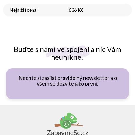
Nejnižší cena
:
636 Kč
Buďte s námi ve spojení a nic Vám
neunikne!
Nechte si zasílat pravidelný newsletter a o
všem se dozvíte jako první.
Z
á
p
a
t