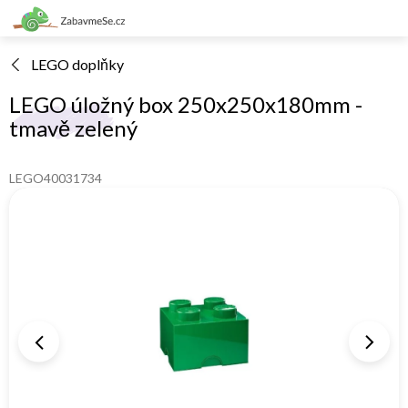
Přejít
na
obsah
LEGO doplňky
LEGO úložný box 250x250x180mm -
tmavě zelený
LEGO40031734