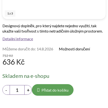
1
z
3
Designový doplněk, pro který najdete nejedno využití, tak
ukažte vaší tvořivost s tímto netradičním úložným prostorem.
Detailní informace
Můžeme doručit do:
14.8.2026
Možnosti doručení
712 Kč
636 Kč
Měrná
Skladem na e-shopu
cena:
Přidat do košíku