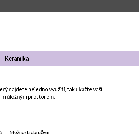
Keramika
rý najdete nejedno využití, tak ukažte vaší
čním úložným prostorem.
6
Možnosti doručení