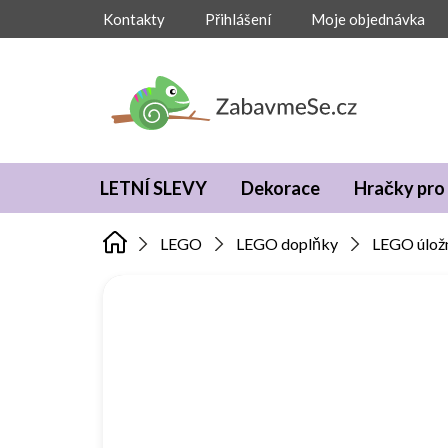
Přejít
Kontakty
Přihlášení
Moje objednávka
na
obsah
LETNÍ SLEVY
Dekorace
Hračky pro 
LEGO
LEGO doplňky
LEGO úlož