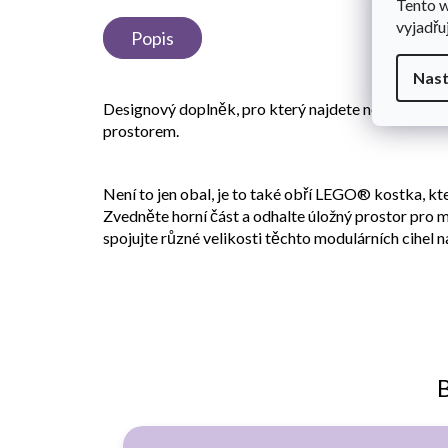
Tento 
vyjadřu
Popis
Nast
Designový doplněk, pro který najdete nejedno využi
prostorem.
Není to jen obal, je to také obří LEGO® kostka, k
Zvedněte horní část a odhalte úložný prostor pro m
spojujte různé velikosti těchto modulárních cihel 
B