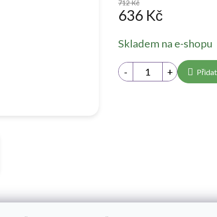
712 Kč
636 Kč
Měrná
Skladem na e-shopu
cena:
Přidat