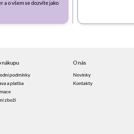
r a o všem se dozvíte jako
o nákupu
O nás
odní podmínky
Novinky
va a platba
Kontakty
amace
ní zboží