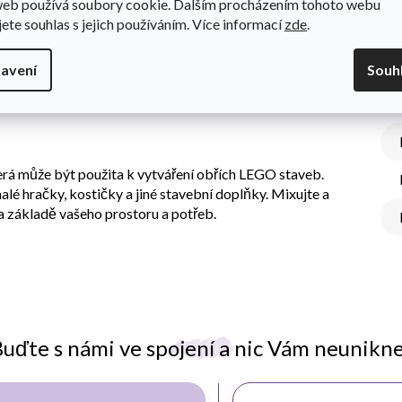
web používá soubory cookie. Dalším procházením tohoto webu
jete souhlas s jejich používáním. Více informací
zde
.
avení
Souh
Do
tí, tak ukažte vaší tvořivost s tímto netradičním úložným
terá může být použita k vytváření obřích LEGO staveb.
alé hračky, kostičky a jiné stavební doplňky. Mixujte a
na základě vašeho prostoru a potřeb.
uďte s námi ve spojení a nic Vám neunikn