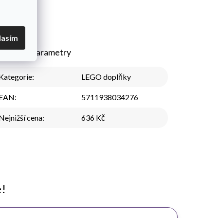
lasím
plňkové parametry
Kategorie
:
LEGO doplňky
EAN
:
5711938034276
Nejnižší cena
:
636 Kč
e!