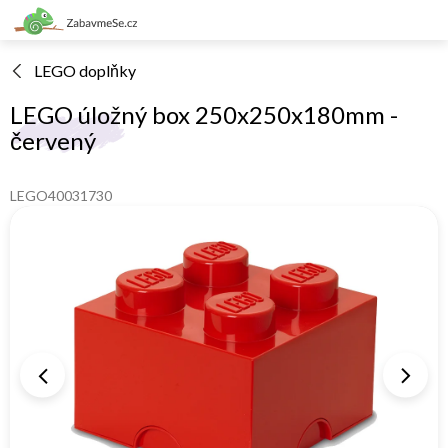
Přejít
na
obsah
LEGO doplňky
LEGO úložný box 250x250x180mm -
červený
LEGO40031730