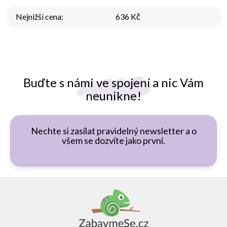
Nejnižší cena
:
636 Kč
Buďte s námi ve spojení a nic Vám
neunikne!
Nechte si zasílat pravidelný newsletter a o
všem se dozvíte jako první.
Z
á
p
a
t