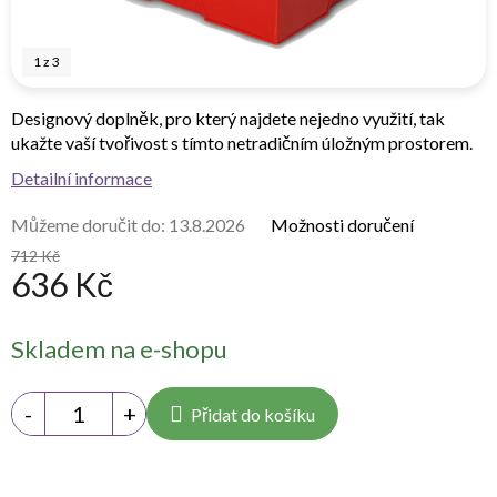
1
z
3
Designový doplněk, pro který najdete nejedno využití, tak
ukažte vaší tvořivost s tímto netradičním úložným prostorem.
Detailní informace
Můžeme doručit do:
13.8.2026
Možnosti doručení
712 Kč
636 Kč
Měrná
Skladem na e-shopu
cena:
Přidat do košíku