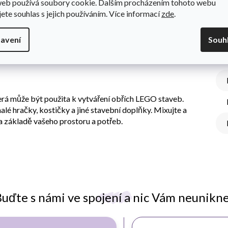
web používá soubory cookie. Dalším procházením tohoto webu
jete souhlas s jejich používáním. Více informací
zde
.
avení
Souh
Do
tí, tak ukažte vaší tvořivost s tímto netradičním úložným
terá může být použita k vytváření obřích LEGO staveb.
alé hračky, kostičky a jiné stavební doplňky. Mixujte a
na základě vašeho prostoru a potřeb.
uďte s námi ve spojení a nic Vám neunikn