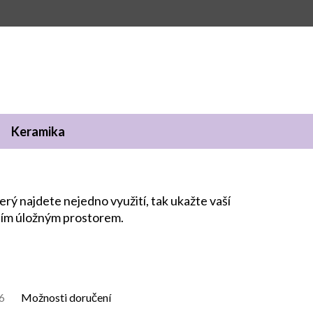
Keramika
rý najdete nejedno využití, tak ukažte vaší
čním úložným prostorem.
6
Možnosti doručení