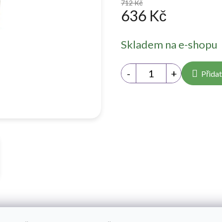
712 Kč
636 Kč
Měrná
Skladem na e-shopu
cena:
Přidat