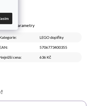
lasím
plňkové parametry
Kategorie
:
LEGO doplňky
EAN
:
5706773400355
Nejnižší cena
:
636 Kč
e!