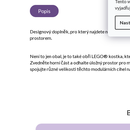
Tento 
vyjadřu
Popis
Nast
Designový doplněk, pro který najdete nejedno využi
prostorem.
Není to jen obal, je to také obří LEGO® kostka, k
Zvedněte horní část a odhalte úložný prostor pro m
spojujte různé velikosti těchto modulárních cihel 
B