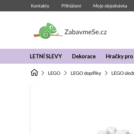
Přejít
Kontakty
Přihlášení
Moje objednávka
na
obsah
LETNÍ SLEVY
Dekorace
Hračky pro 
LEGO
LEGO doplňky
LEGO úlož