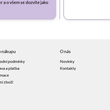
r a o všem se dozvíte jako
o nákupu
O nás
odní podmínky
Novinky
va a platba
Kontakty
amace
ní zboží