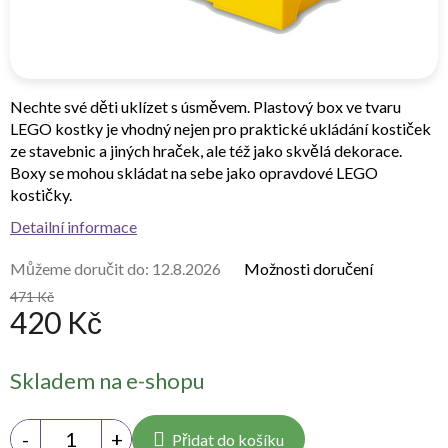
Nechte své děti uklízet s úsměvem. Plastový box ve tvaru
LEGO kostky je vhodný nejen pro praktické ukládání kostiček
ze stavebnic a jiných hraček, ale též jako skvělá dekorace.
Boxy se mohou skládat na sebe jako opravdové LEGO
kostičky.
Detailní informace
Můžeme doručit do:
12.8.2026
Možnosti doručení
471 Kč
420 Kč
Měrná
Skladem na e-shopu
cena:
Přidat do košíku