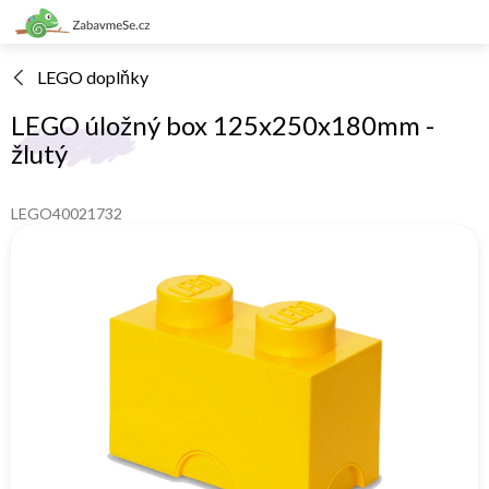
Přejít
na
obsah
LEGO doplňky
LEGO úložný box 125x250x180mm -
žlutý
LEGO40021732