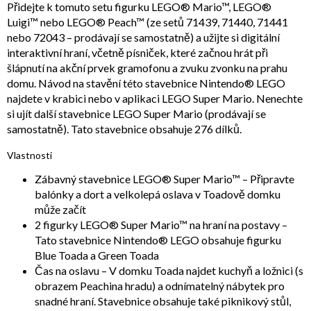
Přidejte k tomuto setu figurku LEGO® Mario™, LEGO®
Luigi™ nebo LEGO® Peach™ (ze setů 71439, 71440, 71441
nebo 72043 – prodávají se samostatně) a užijte si digitální
interaktivní hraní, včetně písniček, které začnou hrát při
šlápnutí na akční prvek gramofonu a zvuku zvonku na prahu
domu. Návod na stavění této stavebnice Nintendo® LEGO
najdete v krabici nebo v aplikaci LEGO Super Mario. Nenechte
si ujít další stavebnice LEGO Super Mario (prodávají se
samostatně). Tato stavebnice obsahuje 276 dílků.
Vlastnosti
Zábavný stavebnice LEGO® Super Mario™ – Připravte
balónky a dort a velkolepá oslava v Toadově domku
může začít
2 figurky LEGO® Super Mario™ na hraní na postavy –
Tato stavebnice Nintendo® LEGO obsahuje figurku
Blue Toada a Green Toada
Čas na oslavu – V domku Toada najdet kuchyň a ložnici (s
obrazem Peachina hradu) a odnímatelný nábytek pro
snadné hraní. Stavebnice obsahuje také piknikový stůl,