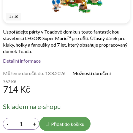
1
z
10
Uspořádejte párty v Toadově domku s touto fantastickou
stavebnicí LEGO® Super Mario™ pro děti. Úžasný dárek pro
kluky, holky a fanoušky od 7 let, který obsahuje propracovaný
domek Toada.
Detailní informace
Můžeme doručit do:
13.8.2026
Možnosti doručení
767 Kč
714 Kč
Měrná
Skladem na e-shopu
cena:
Přidat do košíku