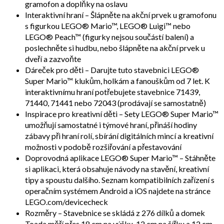
gramofon a doplňky na oslavu
Interaktivní hraní – Šlápněte na akční prvek u gramofonu
s figurkou LEGO® Mario™, LEGO® Luigi™ nebo
LEGO® Peach™ (figurky nejsou součástí balení) a
poslechněte si hudbu, nebo šlápněte na akční prvek u
dveří a zazvoňte
Dáreček pro děti – Darujte tuto stavebnici LEGO®
Super Mario™ klukům, holkám a fanouškům od 7 let. K
interaktivnímu hraní potřebujete stavebnice 71439,
71440, 71441 nebo 72043 (prodávají se samostatně)
Inspirace pro kreativní děti – Sety LEGO® Super Mario™
umožňují samostatné i týmové hraní, přináší hodiny
zábavy při hraní rolí, sbírání digitálních mincí a kreativní
možnosti v podobě rozšiřování a přestavování
Doprovodná aplikace LEGO® Super Mario™ – Stáhněte
si aplikaci, která obsahuje návody na stavění, kreativní
tipy a spoustu dalšího. Seznam kompatibilních zařízení s
operačním systémem Android a iOS najdete na stránce
LEGO.com/devicecheck
Rozměry – Stavebnice se skládá z 276 dílků a domek
Toada měří přes 18 cm na výšku, 12 cm na šířku a 12 cm