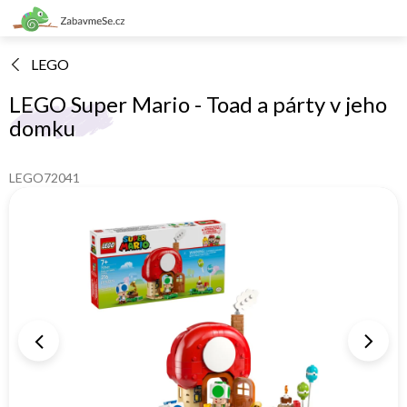
Přejít
na
obsah
LEGO
LEGO Super Mario - Toad a párty v jeho
domku
LEGO72041