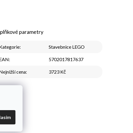
plňkové parametry
Kategorie
:
Stavebnice LEGO
EAN
:
5702017817637
Nejnižší cena
:
3723 Kč
lasím