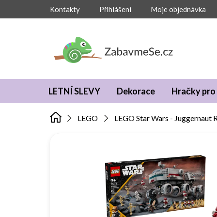
Přejít
Kontakty
Přihlášení
Moje objednávka
na
obsah
LETNÍ SLEVY
Dekorace
Hračky pro 
LEGO
LEGO Star Wars - Juggernaut 