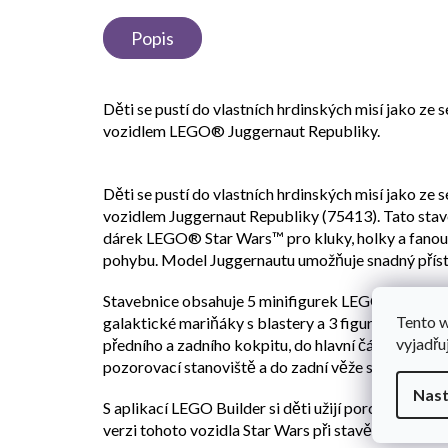
Popis
Děti se pustí do vlastních hrdinských misí jako ze 
vozidlem LEGO® Juggernaut Republiky.
Děti se pustí do vlastních hrdinských misí jako ze 
vozidlem Juggernaut Republiky (75413). Tato sta
dárek LEGO® Star Wars™ pro kluky, holky a fanou
pohybu. Model Juggernautu umožňuje snadný příst
Stavebnice obsahuje 5 minifigurek LEGO Star Wars
Tento 
galaktické mariňáky s blastery a 3 figurky LEGO b
vyjadřu
předního a zadního kokpitu, do hlavní části (ve kte
pozorovací stanoviště a do zadní věže s vystřelov
Nast
S aplikací LEGO Builder si děti užijí porci kreativní
verzi tohoto vozidla Star Wars při stavění. Stavebn