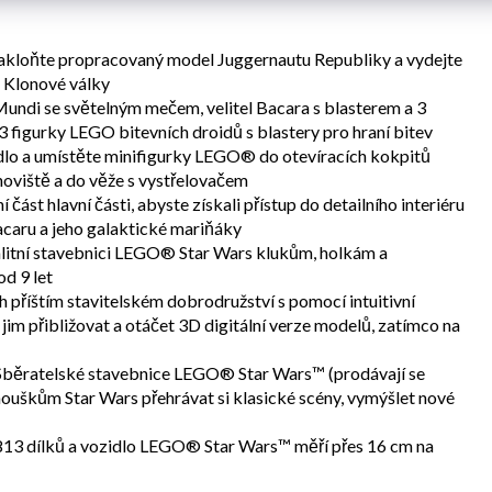
 Nakloňte propracovaný model Juggernautu Republiky a vydejte
: Klonové války
ndi se světelným mečem, velitel Bacara s blasterem a 3
 3 figurky LEGO bitevních droidů s blastery pro hraní bitev
dlo a umístěte minifigurky LEGO® do otevíracích kokpitů
noviště a do věže s vystřelovačem
část hlavní části, abyste získali přístup do detailního interiéru
Bacaru a jeho galaktické mariňáky
alitní stavebnici LEGO® Star Wars klukům, holkám a
d 9 let
h příštím stavitelském dobrodružství s pomocí intuitivní
m přibližovat a otáčet 3D digitální verze modelů, zatímco na
 Sběratelské stavebnice LEGO® Star Wars™ (prodávají se
uškům Star Wars přehrávat si klasické scény, vymýšlet nové
 813 dílků a vozidlo LEGO® Star Wars™ měří přes 16 cm na