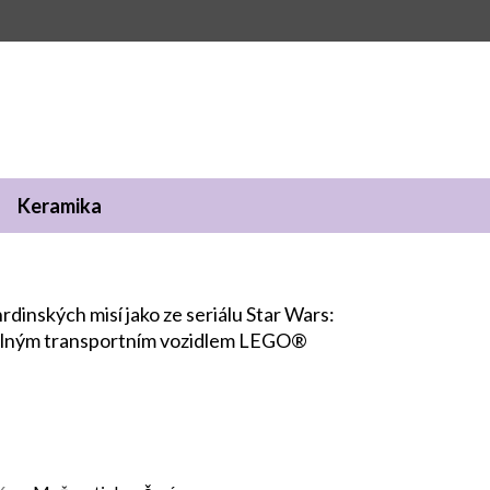
Keramika
hrdinských misí jako ze seriálu Star Wars:
telným transportním vozidlem LEGO®