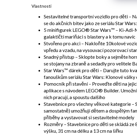
Vlastnosti
Sestavitelné transportní vozidlo pro děti –
se do akčních bitev jako ze seriálu Star Wars
5 minifigurek LEGO® Star Wars™ – Ki-Adi-Mu
galaktičtí mariňáci s blastery a k tomu navíc
Stvořeno pro akci – Nakloňte 10kolové vozi
vpředu a vzadu, na vysouvací pozorovací sta
Snadný přístup – Sklopte boky a sejměte horní 
se stojany na zbraně a sedadly pro velitele 
Star Wars™ dárek pro děti – Darujte tuto kv
fanouškům seriálu Star Wars: Klonové války o
Pomocník při stavění – Proveďte děti na jejic
aplikace s návodem LEGO® Builder. Umožní ji
nich pracují, a spoustu dalšího
Stavebnice pro všechny věkové kategorie –
samostatně) umožňují dětem a dospělým fano
příběhy a vystavovat si sestavitelné modely
Rozměry – Stavebnice pro děti se skládá ze
výšku, 31 cm na délku a 13 cm na šířku