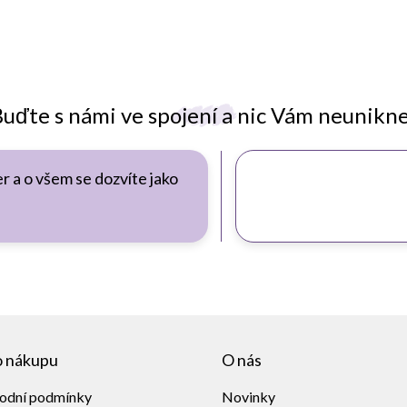
uďte s námi ve spojení a nic Vám neunikn
r a o všem se dozvíte jako
o nákupu
O nás
odní podmínky
Novinky