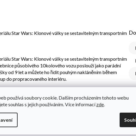
Do
seriálu Star Wars: Klonové války se sestavitelným transportním
seriálu Star Wars: Klonové války se sestavitelným transportním
vebnice působivého 10kolového vozu poslouží jako parádní
šky od 9 let a můžete ho řídit pouhým nakláněním během
up do propracovaného interiéru.
: Ki-Adi-Mundiho se světelným mečem, velitele Bacaru a 3
web používá soubory cookie. Dalším procházením tohoto webu
itevních droidů s blastery. Umístěte minifigurky LEGO do
jete souhlas s jejich používáním. Více informací
zde
.
ré najdete sedadla a stojany na zbraně), na vyvýšené
ačem.
avení
Souh
 zábavy navíc a můžou si v ní přibližovat a otáčet digitální 3D
ice obsahuje 813 dílků.