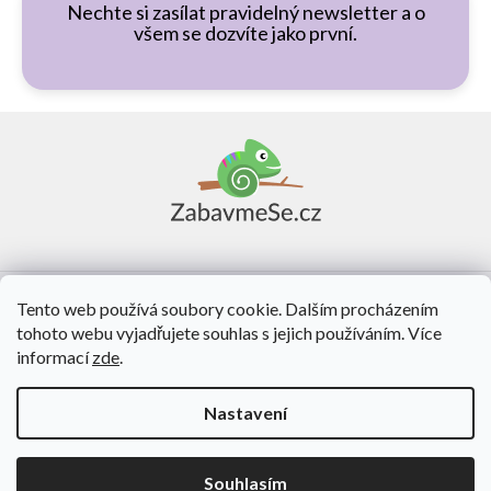
Nechte si zasílat pravidelný newsletter a o
všem se dozvíte jako první.
Z
á
p
a
t
í
Vše o nákupu
Tento web používá soubory cookie. Dalším procházením
tohoto webu vyjadřujete souhlas s jejich používáním. Více
O nás
informací
zde
.
Kontakt
Nastavení
Vytvořil Shoptet
Souhlasím