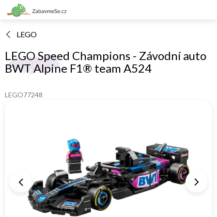
Přejít
na
obsah
LEGO
LEGO Speed Champions - Závodní auto
BWT Alpine F1® team A524
LEGO77248