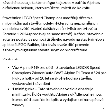
závodního auta je také minifigurka jezdce v outfitu Alpine s
okřídlenou helmou, kterou můžete umístit do kokpitu.
Stavebnice LEGO Speed Champions umožňují dětem a
milovníkům aut stavět modely některých z nejznámějších
vozidel na světě, včetně dalších vozů z Mistrovství světa
Formule 1 2024 (prodávají se samostatně). Každou stavebnici
auta lze postavit s pomocí tištěného návodu na stavění nebo s
aplikací LEGO Builder, která vás a vaše dítě provede
zábavným digitálním stavitelským dobrodružstvím.
Vlastnosti
Vůz Alpine F1® pro děti – Stavebnice LEGO® Speed
Champions Závodní auto BWT Alpine F1 Team A524 pro
kluky a holky od 10 let se skvěle hodí na stavění,
vystavování i závodění
1 minifigurka – Tato stavebnice vozidla obsahuje
minifigurku řidiče voutfitu Alpine s okřídlenou helmou,
kterou děti usadí do kokpitu a vydají se s ní na napínavé
závody