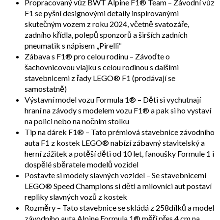
Propracovaný vůz BWT Alpine F1® Team – Závodní vůz
F1 se pyšní designovými detaily inspirovanými
skutečným vozem z roku 2024, včetně svatozáře,
zadního křídla, polepů sponzorů a širších zadních
pneumatik s nápisem „Pirelli“
Zábava s F1® pro celou rodinu – Závoďte o
šachovnicovou vlajku s celou rodinou s dalšími
stavebnicemi z řady LEGO® F1 (prodávají se
samostatně)
Výstavní model vozu Formula 1® – Děti si vychutnají
hraní na závody s modelem vozu F1® a pak si ho vystaví
na polici nebo na nočním stolku
Tip na dárek F1® – Tato prémiová stavebnice závodního
auta F1 z kostek LEGO® nabízí zábavný stavitelský a
herní zážitek a potěší děti od 10 let, fanoušky Formule 1 i
dospělé sběratele modelů vozidel
Postavte si modely slavných vozidel – Se stavebnicemi
LEGO® Speed Champions si děti a milovníci aut postaví
repliky slavných vozů z kostek
Rozměry – Tato stavebnice se skládá z 258dílků a model
závodního auta Alpine Formula 1® měří přes 4 cm na