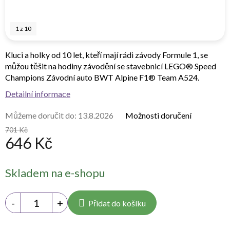
1
z
10
Kluci a holky od 10 let, kteří mají rádi závody Formule 1, se
můžou těšit na hodiny závodění se stavebnicí LEGO® Speed
Champions Závodní auto BWT Alpine F1® Team A524.
Detailní informace
Můžeme doručit do:
13.8.2026
Možnosti doručení
701 Kč
646 Kč
Měrná
Skladem na e-shopu
cena:
Přidat do košíku