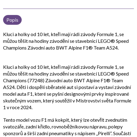
Popis
Kluci a holky od 10 let, kteří mají rádi závody Formule 1, se
můžou těšit na hodiny závodění se stavebnicí LEGO® Speed
Champions Závodní auto BWT Alpine F1® Team A524.
Kluci a holky od 10 let, kteří mají rádi závody Formule 1, se
můžou těšit na hodiny závodění se stavebnicí LEGO® Speed
Champions (77248) Závodní auto BWT Alpine F1® Team
A524. Děti i dospělí sběratelé aut si postaví a vystaví závodní
model auta F1, které se pyšní designovými prvky inspirované
skutečným vozem, který soutěžil v Mistrovství světa Formule
1 v roce 2024.
Tento model vozu F1 má kokpit, který lze otevřít zvednutím
svatozáře, zadní křídlo, rovnoběžníkovou nápravu, polepy
sponzorů a širší zadní pneumatiky s nápisem „Pirelli“. Součástí