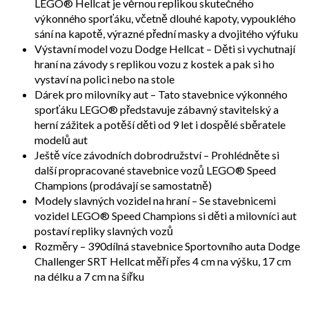
LEGO® Hellcat je věrnou replikou skutečného
výkonného sporťáku, včetně dlouhé kapoty, vypouklého
sání na kapotě, výrazné přední masky a dvojitého výfuku
Výstavní model vozu Dodge Hellcat – Děti si vychutnají
hraní na závody s replikou vozu z kostek a pak si ho
vystaví na polici nebo na stole
Dárek pro milovníky aut – Tato stavebnice výkonného
sporťáku LEGO® představuje zábavný stavitelský a
herní zážitek a potěší děti od 9 let i dospělé sběratele
modelů aut
Ještě více závodních dobrodružství – Prohlédněte si
další propracované stavebnice vozů LEGO® Speed
Champions (prodávají se samostatně)
Modely slavných vozidel na hraní – Se stavebnicemi
vozidel LEGO® Speed Champions si děti a milovníci aut
postaví repliky slavných vozů
Rozměry – 390dílná stavebnice Sportovního auta Dodge
Challenger SRT Hellcat měří přes 4 cm na výšku, 17 cm
na délku a 7 cm na šířku