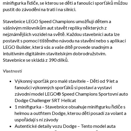
minifigurka řidiče, se kterou se děti a fanoušci sporťáků můžou
pustit do závodění na trati i na silnici.
Stavebnice LEGO Speed Champions umožňují dětem a
vášnivým milovníkům aut stavět repliky některých z
nejznámějších vozidel na světě. Každou stavebnici auta lze
postavit s pomocí tištěného návodu na stavění nebo s aplikací
LEGO Builder, která vás a vaše dítě provede snadným a
intuitivním digitálním stavitelským dobrodružstvím.
Stavebnice se skládá z 390 dílků.
Vlastnosti
Výkonný sporťák pro malé stavitele – Děti od 9 let a
fanoušci výkonných sporťáků si postaví a vystaví
závodní model LEGO® Speed Champions Sportovní auto
Dodge Challenger SRT Hellcat
1 minifigurka – Stavebnice obsahuje minifigurku řidiče s
helmou a outfitem Dodge, kterou děti posadí za volant a
uspořádají s ní závody
Autentické detaily vozu Dodge – Tento model auta