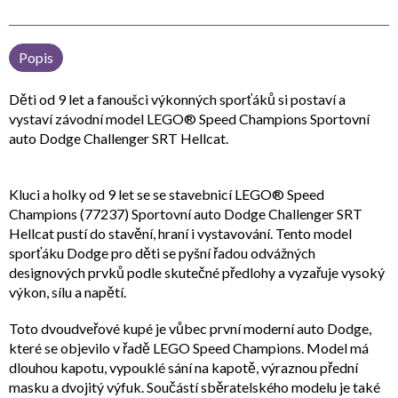
Popis
Děti od 9 let a fanoušci výkonných sporťáků si postaví a
vystaví závodní model LEGO® Speed Champions Sportovní
auto Dodge Challenger SRT Hellcat.
Kluci a holky od 9 let se se stavebnicí LEGO® Speed
Champions (77237) Sportovní auto Dodge Challenger SRT
Hellcat pustí do stavění, hraní i vystavování. Tento model
sporťáku Dodge pro děti se pyšní řadou odvážných
designových prvků podle skutečné předlohy a vyzařuje vysoký
výkon, sílu a napětí.
Toto dvoudveřové kupé je vůbec první moderní auto Dodge,
které se objevilo v řadě LEGO Speed Champions. Model má
dlouhou kapotu, vypouklé sání na kapotě, výraznou přední
masku a dvojitý výfuk. Součástí sběratelského modelu je také