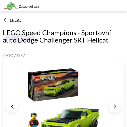
Přejít
na
obsah
LEGO
LEGO Speed Champions - Sportovní
auto Dodge Challenger SRT Hellcat
LEGO77237