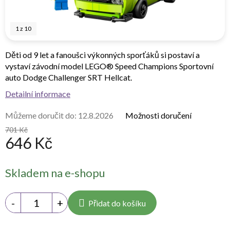
1
z
10
Děti od 9 let a fanoušci výkonných sporťáků si postaví a
vystaví závodní model LEGO® Speed Champions Sportovní
auto Dodge Challenger SRT Hellcat.
Detailní informace
Můžeme doručit do:
12.8.2026
Možnosti doručení
701 Kč
646 Kč
Měrná
Skladem na e-shopu
cena:
Přidat do košíku