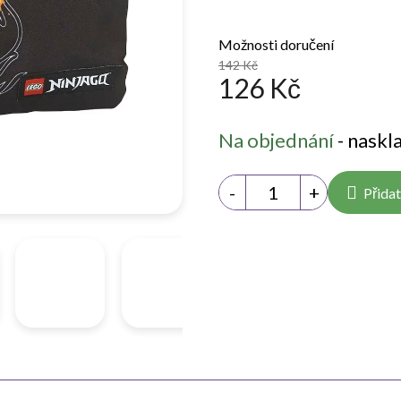
Možnosti doručení
142 Kč
126 Kč
Měrná
Na objednání
- naskl
cena:
Přidat