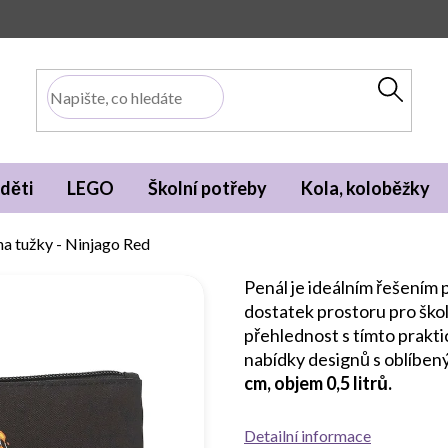
děti
LEGO
Školní potřeby
Kola, koloběžky
a tužky - Ninjago Red
Penál je ideálním řešením 
dostatek prostoru pro škol
přehlednost s tímto prakti
nabídky designů s oblíbe
cm, objem 0,5 litrů.
Detailní informace