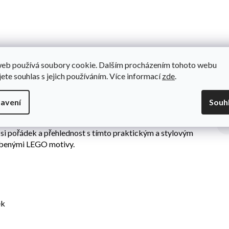
Do
acích potřeb. Nabízí dostatek prostoru pro školní potřeby.
web používá soubory cookie. Dalším procházením tohoto webu
kým a stylovým penálem. Vybírejte z široké nabídky designů s
jete souhlas s jejich používáním. Více informací
zde
.
1 cm, objem 0,5 litrů.
avení
Souh
zbytných psacích potřeb. Nabízí dostatek prostoru pro uložení
í. S tímto penálem budete mít vaše psací potřeby vždy po ruce,
e si pořádek a přehlednost s tímto praktickým a stylovým
líbenými LEGO motivy.
ek