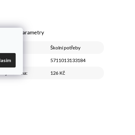
plňkové parametry
Kategorie
:
Školní potřeby
EAN
:
5711013133184
lasím
Nejnižší cena
:
126 Kč