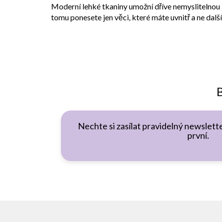
Moderní lehké tkaniny umožní dříve nemyslitelnou 
tomu ponesete jen věci, které máte uvnitř a ne da
B
Nechte si zasílat pravidelný newslette
první.
Z
á