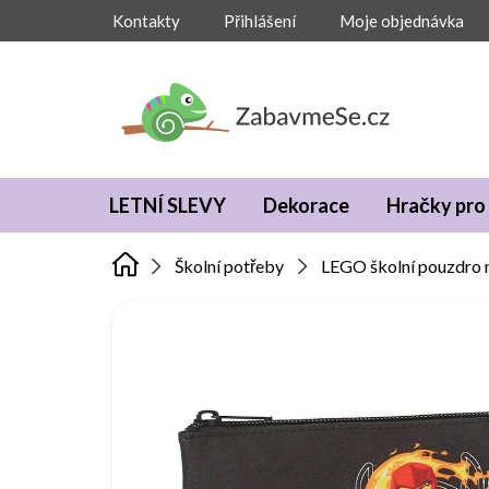
Přejít
Kontakty
Přihlášení
Moje objednávka
na
obsah
LETNÍ SLEVY
Dekorace
Hračky pro 
Školní potřeby
LEGO školní pouzdro n