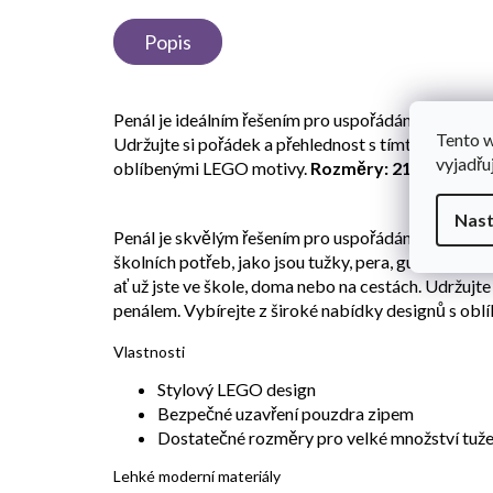
Popis
Penál je ideálním řešením pro uspořádání vašich ps
Tento 
Udržujte si pořádek a přehlednost s tímto praktic
vyjadřu
oblíbenými LEGO motivy.
Rozměry: 21,5 x 10,5 x 
Nast
Penál je skvělým řešením pro uspořádání vašich ne
školních potřeb, jako jsou tužky, pera, gumy a dalš
ať už jste ve škole, doma nebo na cestách. Udržujt
penálem. Vybírejte z široké nabídky designů s ob
Vlastnosti
Stylový LEGO design
Bezpečné uzavření pouzdra zipem
Dostatečné rozměry pro velké množství tuž
Lehké moderní materiály