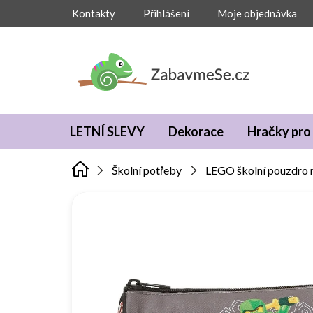
Přejít
Kontakty
Přihlášení
Moje objednávka
na
obsah
LETNÍ SLEVY
Dekorace
Hračky pro 
Školní potřeby
LEGO školní pouzdro n