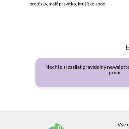
propisky, malé pravítko, kružítko apod.
B
Nechte si zasílat pravidelný newslette
první.
Z
á
Vše 
p