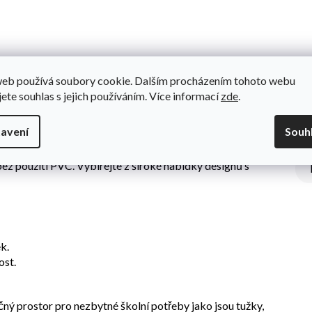
Do
eslení. Pouzdro má dostatek prostoru pro mnoho tužek,
web používá soubory cookie. Dalším procházením tohoto webu
bez použití PVC. Vybírejte z široké nabídky designů s
jete souhlas s jejich používáním. Více informací
zde
.
 objem 1,2 litrů.
avení
Souh
eslení. Pouzdro má dostatek prostoru pro mnoho tužek,
bez použití PVC. Vybírejte z široké nabídky designů s
k.
ost.
ný prostor pro nezbytné školní potřeby jako jsou tužky,