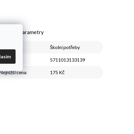
plňkové parametry
Kategorie
:
Školní potřeby
lasím
EAN
:
5711013133139
Nejnižší cena
:
175 Kč