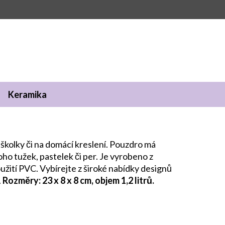
Keramika
 školky či na domácí kreslení. Pouzdro má
o tužek, pastelek či per. Je vyrobeno z
žití PVC. Vybírejte z široké nabídky designů
.
Rozměry: 23 x 8 x 8 cm, objem 1,2 litrů.