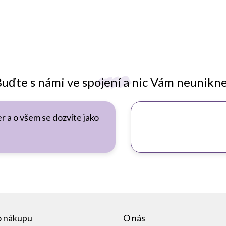
uďte s námi ve spojení a nic Vám neunikn
r a o všem se dozvíte jako
o nákupu
O nás