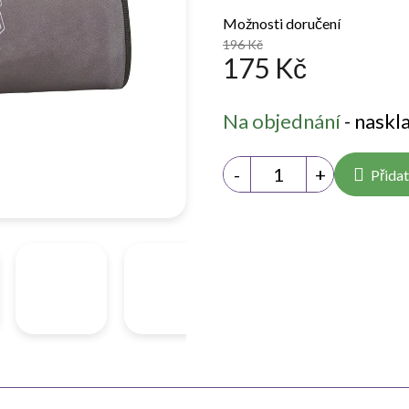
Možnosti doručení
196 Kč
175 Kč
Měrná
Na objednání
- naskl
cena:
Přidat