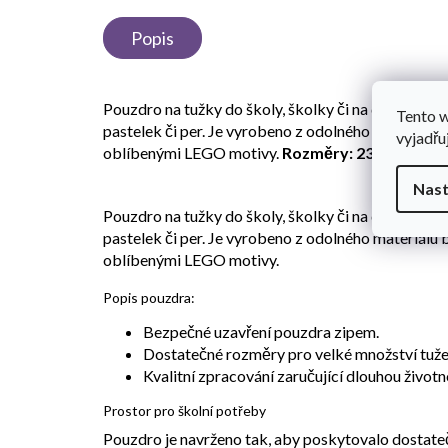
Popis
Pouzdro na tužky do školy, školky či na domácí kr
Tento 
pastelek či per. Je vyrobeno z odolného materiálu 
vyjadřu
oblíbenými LEGO motivy.
Rozměry: 23 x 8 x 8 cm,
Nast
Pouzdro na tužky do školy, školky či na domácí kr
pastelek či per. Je vyrobeno z odolného materiálu 
oblíbenými LEGO motivy.
Popis pouzdra:
Bezpečné uzavření pouzdra zipem.
Dostatečné rozměry pro velké množství tuže
Kvalitní zpracování zaručující dlouhou životn
Prostor pro školní potřeby
Pouzdro je navrženo tak, aby poskytovalo dostateč