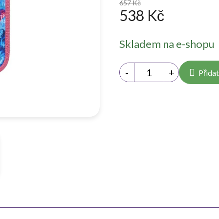
657 Kč
538 Kč
Měrná
Skladem na e-shopu
cena:
Přidat