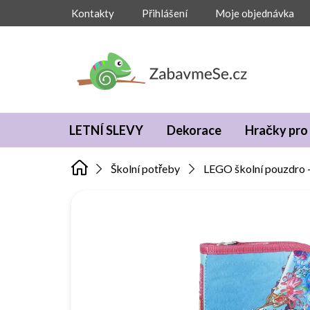
Přejít
Kontakty
Přihlášení
Moje objednávka
na
obsah
LETNÍ SLEVY
Dekorace
Hračky pro 
Školní potřeby
LEGO školní pouzdro -