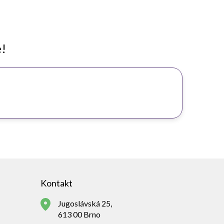
e!
Kontakt
Jugoslávská 25,
613 00 Brno