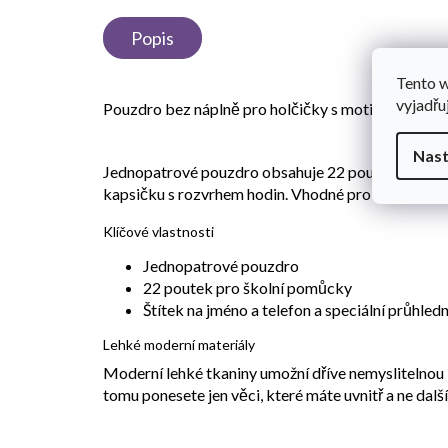
Popis
Tento 
vyjadřu
Pouzdro bez náplně pro holčičky s motivem LEGO
Nast
Jednopatrové pouzdro obsahuje 22 poutek pro školn
kapsičku s rozvrhem hodin. Vhodné pro dívky, které
Klíčové vlastnosti
Jednopatrové pouzdro
22 poutek pro školní pomůcky
Štítek na jméno a telefon a speciální průhle
Lehké moderní materiály
Moderní lehké tkaniny umožní dříve nemyslitelnou 
tomu ponesete jen věci, které máte uvnitř a ne da