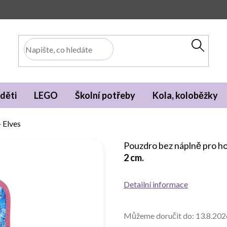
děti
LEGO
Školní potřeby
Kola, koloběžky
 Elves
Pouzdro bez náplně pro h
2 cm.
Detailní informace
Můžeme doručit do:
13.8.202