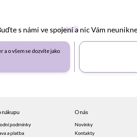
uďte s námi ve spojení a nic Vám neunikn
r a o všem se dozvíte jako
o nákupu
O nás
odní podmínky
Novinky
va a platba
Kontakty