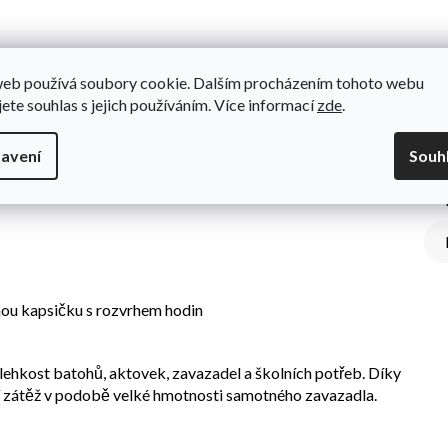
web používá soubory cookie. Dalším procházením tohoto webu
jete souhlas s jejich používáním. Více informací
zde
.
Do
.
Rozměry: 20 x 14 x 2 cm.
avení
Souh
í pomůcky, štítek na jméno a telefon a speciální průhlednou
 se chystají do školy.
dnou kapsičku s rozvrhem hodin
lehkost batohů, aktovek, zavazadel a školních potřeb. Díky
lší zátěž v podobě velké hmotnosti samotného zavazadla.