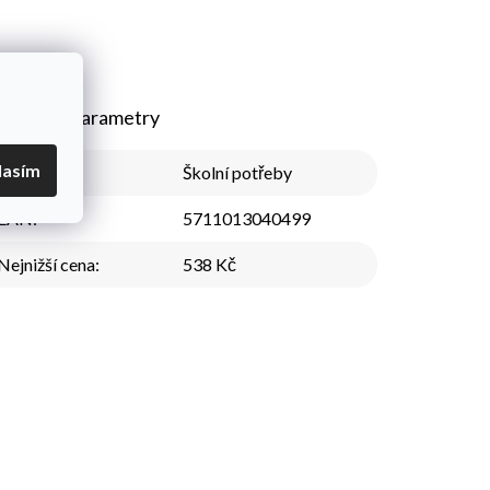
plňkové parametry
lasím
Kategorie
:
Školní potřeby
EAN
:
5711013040499
Nejnižší cena
:
538 Kč