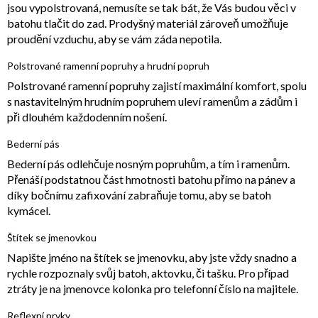
jsou vypolstrovaná, nemusíte se tak bát, že Vás budou věci v
batohu tlačit do zad. Prodyšný materiál zároveň umožňuje
proudění vzduchu, aby se vám záda nepotila.
Polstrované ramenní popruhy a hrudní popruh
Polstrované ramenní popruhy zajistí maximální komfort, spolu
s nastavitelným hrudním popruhem uleví ramenům a zádům i
při dlouhém každodenním nošení.
Bederní pás
Bederní pás odlehčuje nosným popruhům, a tím i ramenům.
Přenáší podstatnou část hmotnosti batohu přímo na pánev a
díky bočnímu zafixování zabraňuje tomu, aby se batoh
kymácel.
Štítek se jmenovkou
Napište jméno na štítek se jmenovku, aby jste vždy snadno a
rychle rozpoznaly svůj batoh, aktovku, či tašku. Pro případ
ztráty je na jmenovce kolonka pro telefonní číslo na majitele.
Reflexní prvky