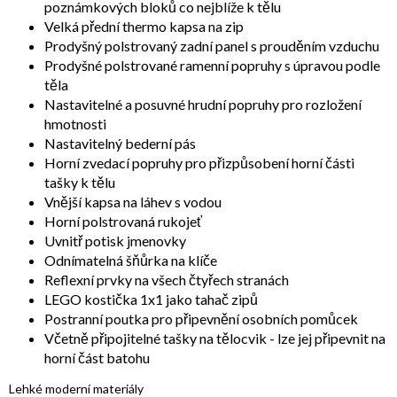
poznámkových bloků co nejblíže k tělu
Velká přední thermo kapsa na zip
Prodyšný polstrovaný zadní panel s prouděním vzduchu
Prodyšné polstrované ramenní popruhy s úpravou podle
těla
Nastavitelné a posuvné hrudní popruhy pro rozložení
hmotnosti
Nastavitelný bederní pás
Horní zvedací popruhy pro přizpůsobení horní části
tašky k tělu
Vnější kapsa na láhev s vodou
Horní polstrovaná rukojeť
Uvnitř potisk jmenovky
Odnímatelná šňůrka na klíče
Reflexní prvky na všech čtyřech stranách
LEGO kostička 1x1 jako tahač zipů
Postranní poutka pro připevnění osobních pomůcek
Včetně připojitelné tašky na tělocvik - lze jej připevnit na
horní část batohu
Lehké moderní materiály