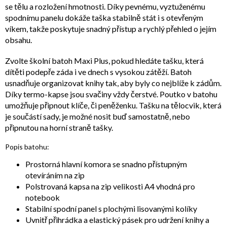
se tělu a rozložení hmotnosti. Díky pevnému, vyztuženému
spodnímu panelu dokáže taška stabilně stát i s otevřeným
víkem, takže poskytuje snadný přístup a rychlý přehled o jejím
obsahu.
Zvolte školní batoh Maxi Plus, pokud hledáte tašku, která
dítěti podepře záda i ve dnech s vysokou zátěží. Batoh
usnadňuje organizovat knihy tak, aby byly co nejblíže k zádům.
Díky termo-kapse jsou svačiny vždy čerstvé. Poutko v batohu
umožňuje připnout klíče, či peněženku. Tašku na tělocvik, která
je součástí sady, je možné nosit buď samostatně, nebo
připnutou na horní straně tašky.
Popis batohu:
Prostorná hlavní komora se snadno přístupným
otevíráním na zip
Polstrovaná kapsa na zip velikosti A4 vhodná pro
notebook
Stabilní spodní panel s plochými lisovanými kolíky
Uvnitř přihrádka a elastický pásek pro udržení knihy a