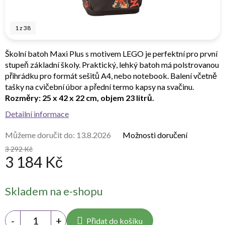
1
z
38
Školní batoh Maxi Plus s motivem LEGO je perfektní pro první
stupeň základní školy. Praktický, lehký batoh má polstrovanou
přihrádku pro formát sešitů A4, nebo notebook. Balení včetně
tašky na cvičební úbor a přední termo kapsy na svačinu.
Rozměry: 25 x 42 x 22 cm, objem 23 litrů.
Detailní informace
Můžeme doručit do:
13.8.2026
Možnosti doručení
3 292 Kč
3 184 Kč
Měrná
Skladem na e-shopu
cena:
Přidat do košíku