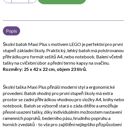
Popis
Školní batoh Maxi Plus s motivem LEGO je perfektní pro první
stupeň základní školy. Praktický, lehký batoh má polstrovanou
přihrádku pro formát sešitů A4, nebo notebook. Balení včetně
tašky na cvičební úbor a přední termo kapsy na svačinu.
Rozměry: 25 x 42 x 22 cm, objem 23 litrů.
Školní taška Maxi Plus přináší moderní styl a ergonomické
provedení. Batoh vhodný pro první stupeň školy má extra
prostor se zadní přihrádkou vhodnou pro složky A4, knihy nebo
notebook. Batoh se výborně stará o záda dítěte a umožňuje
přesné usazení tašky, díky individuálním možnostem nastavení
ramenních popruhů, bederního pásu, hrudního popruhu a
horních zvedáků - to vše pro zajištění nejlepšího přizpůsobení