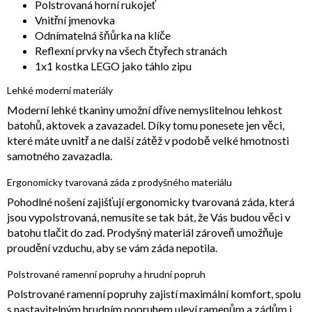
Polstrovaná horní rukojeť
Vnitřní jmenovka
Odnímatelná šňůrka na klíče
Reflexní prvky na všech čtyřech stranách
1x1 kostka LEGO jako táhlo zipu
Lehké moderní materiály
Moderní lehké tkaniny umožní dříve nemyslitelnou lehkost
batohů, aktovek a zavazadel. Díky tomu ponesete jen věci,
které máte uvnitř a ne další zátěž v podobě velké hmotnosti
samotného zavazadla.
Ergonomicky tvarovaná záda z prodyšného materiálu
Pohodlné nošení zajišťují ergonomicky tvarovaná záda, která
jsou vypolstrovaná, nemusíte se tak bát, že Vás budou věci v
batohu tlačit do zad. Prodyšný materiál zároveň umožňuje
proudění vzduchu, aby se vám záda nepotila.
Polstrované ramenní popruhy a hrudní popruh
Polstrované ramenní popruhy zajistí maximální komfort, spolu
s nastavitelným hrudním popruhem uleví ramenům a zádům i