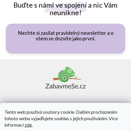
Buďte s námi ve spojení a nic Vám
neunikne!
Nechte si zasílat pravidelný newsletter a o
všem se dozvíte jako první.
Z
á
p
a
t
í
Vše o nákupu
Tento web používá soubory cookie. Dalším procházením
tohoto webu vyjadřujete souhlas s jejich používáním. Více
O nás
informací
zde
.