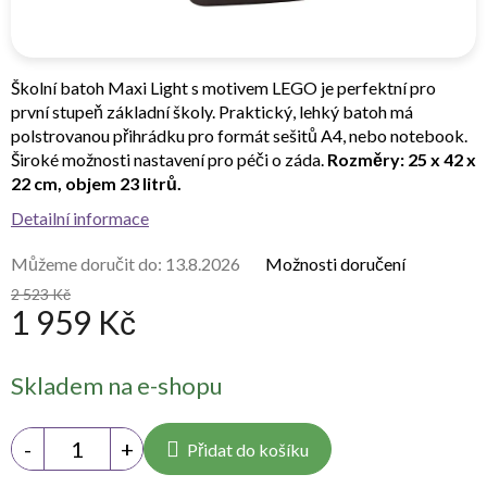
Školní batoh Maxi Light s motivem LEGO je perfektní pro
první stupeň základní školy. Praktický, lehký batoh má
polstrovanou přihrádku pro formát sešitů A4, nebo notebook.
Široké možnosti nastavení pro péči o záda.
Rozměry: 25 x 42 x
22 cm, objem 23 litrů.
Detailní informace
Můžeme doručit do:
13.8.2026
Možnosti doručení
2 523 Kč
1 959 Kč
Měrná
Skladem na e-shopu
cena:
Přidat do košíku