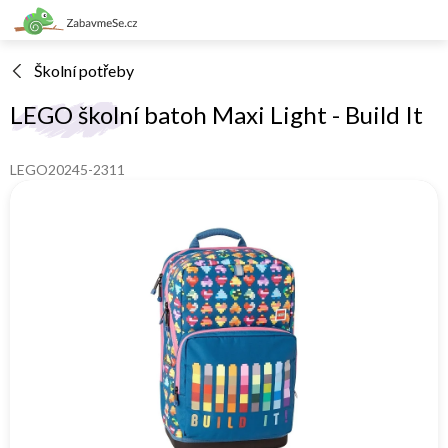
Přejít
na
obsah
Školní potřeby
LEGO školní batoh Maxi Light - Build It
LEGO20245-2311