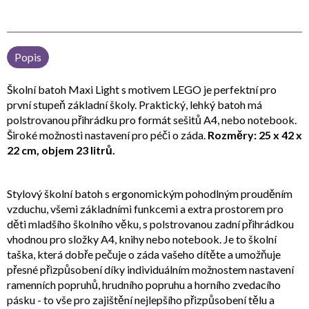
Popis
Školní batoh Maxi Light s motivem LEGO je perfektní pro
první stupeň základní školy. Praktický, lehký batoh má
polstrovanou přihrádku pro formát sešitů A4, nebo notebook.
Široké možnosti nastavení pro péči o záda.
Rozměry: 25 x 42 x
22 cm, objem 23 litrů.
Stylový školní batoh s ergonomickým pohodlným prouděním
vzduchu, všemi základními funkcemi a extra prostorem pro
děti mladšího školního věku, s polstrovanou zadní přihrádkou
vhodnou pro složky A4, knihy nebo notebook. Je to školní
taška, která dobře pečuje o záda vašeho dítěte a umožňuje
přesné přizpůsobení díky individuálním možnostem nastavení
ramenních popruhů, hrudního popruhu a horního zvedacího
pásku - to vše pro zajištění nejlepšího přizpůsobení tělu a