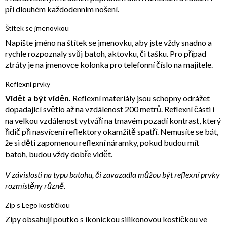
při dlouhém každodenním nošení.
Štítek se jmenovkou
Napište jméno na štítek se jmenovku, aby jste vždy snadno a
rychle rozpoznaly svůj batoh, aktovku, či tašku. Pro případ
ztráty je na jmenovce kolonka pro telefonní číslo na majitele.
Reflexní prvky
Vidět a být viděn.
Reflexní materiály jsou schopny odrážet
dopadající světlo až na vzdálenost 200 metrů. Reflexní části i
na velkou vzdálenost vytváří na tmavém pozadí kontrast, který
řidič při nasvícení reflektory okamžitě spatří. Nemusíte se bát,
že si děti zapomenou reflexní náramky, pokud budou mít
batoh, budou vždy dobře vidět.
V závislosti na typu batohu, či zavazadla můžou být reflexní prvky
rozmístěny různě.
Zip s Lego kostičkou
Zipy obsahují poutko s ikonickou silikonovou kostičkou ve