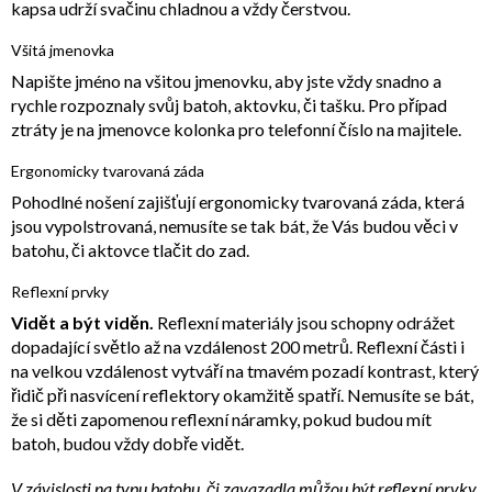
kapsa udrží svačinu chladnou a vždy čerstvou.
Všitá jmenovka
Napište jméno na všitou jmenovku, aby jste vždy snadno a
rychle rozpoznaly svůj batoh, aktovku, či tašku. Pro případ
ztráty je na jmenovce kolonka pro telefonní číslo na majitele.
Ergonomicky tvarovaná záda
Pohodlné nošení zajišťují ergonomicky tvarovaná záda, která
jsou vypolstrovaná, nemusíte se tak bát, že Vás budou věci v
batohu, či aktovce tlačit do zad.
Reflexní prvky
Vidět a být viděn.
Reflexní materiály jsou schopny odrážet
dopadající světlo až na vzdálenost 200 metrů. Reflexní části i
na velkou vzdálenost vytváří na tmavém pozadí kontrast, který
řidič při nasvícení reflektory okamžitě spatří. Nemusíte se bát,
že si děti zapomenou reflexní náramky, pokud budou mít
batoh, budou vždy dobře vidět.
V závislosti na typu batohu, či zavazadla můžou být reflexní prvky