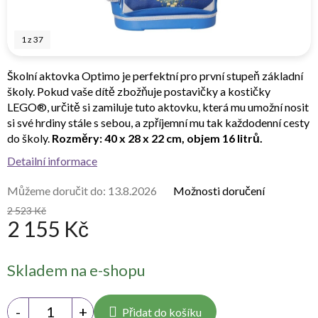
1
z
37
Školní aktovka Optimo je perfektní pro první stupeň základní
školy. Pokud vaše dítě zbožňuje postavičky a kostičky
LEGO®, určitě si zamiluje tuto aktovku, která mu umožní nosit
si své hrdiny stále s sebou, a zpříjemní mu tak každodenní cesty
do školy.
Rozměry: 40 x 28 x 22 cm, objem 16 litrů.
Detailní informace
Můžeme doručit do:
13.8.2026
Možnosti doručení
2 523 Kč
2 155 Kč
Měrná
Skladem na e-shopu
cena:
Přidat do košíku