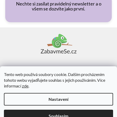
Nechte si zasílat pravidelný newsletter a o
všem se dozvíte jako první.
Z
á
p
a
t
í
Vše o nákupu
Tento web používá soubory cookie. Dalším procházením
tohoto webu vyjadřujete souhlas s jejich používáním. Více
O nás
informací
zde
.
Kontakt
Nastavení
Vytvořil Shoptet
Souhlasím