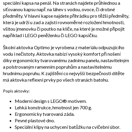
speciální kapsa na penál. Na stranách najdete průhlednou a
síťovanou kapsu např. na láhev s vodou, ovoce, či drobné
předměty. V hlavní kapse najdete přihrádku pro těžší předměty,
která je udrží u zad a zajistí rovnoměrné rozložení hmotnosti,
všitou jmenovku či poutko na klíče, na které je možné připojit
například i LEGO peněženku či LEGO kapsičku.
Školní aktovka Optimo je vyrobena z materiálu odpuzujícího
vodu i nečistoty. Aktovka nabízí vysoký komfort při nošení
díky ergonomicky tvarovanému zadnímu panelu, nastavitelným
a polstrovaným ramenním popruhům a nastavitelnému
hrudnímu popruhu. K zajištění co nejvyšší bezpečnosti dítěte
má aktovka reflexní prvky po všech stranách batohu.
Popis aktovky:
Moderní design s LEGO® motivem.
Lehká konstrukce, hmotnost jen 700 g.
Ergonomicky tvarovaná záda.
Pevné plastové dno.
Speciální klipy na uchycení batůžku na cvičební úbor.