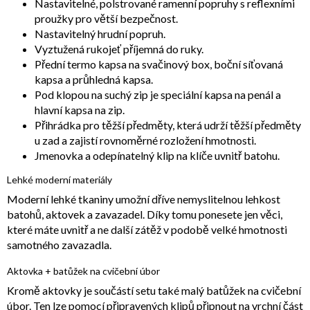
Nastavitelné, polstrované ramenní popruhy s reflexními
proužky pro větší bezpečnost.
Nastavitelný hrudní popruh.
Vyztužená rukojeť příjemná do ruky.
Přední termo kapsa na svačinový box, boční síťovaná
kapsa a průhledná kapsa.
Pod klopou na suchý zip je speciální kapsa na penál a
hlavní kapsa na zip.
Přihrádka pro těžší předměty, která udrží těžší předměty
u zad a zajistí rovnoměrné rozložení hmotnosti.
Jmenovka a odepínatelný klip na klíče uvnitř batohu.
Lehké moderní materiály
Moderní lehké tkaniny umožní dříve nemyslitelnou lehkost
batohů, aktovek a zavazadel. Díky tomu ponesete jen věci,
které máte uvnitř a ne další zátěž v podobě velké hmotnosti
samotného zavazadla.
Aktovka + batůžek na cvičební úbor
Kromě aktovky je součástí setu také malý batůžek na cvičební
úbor. Ten lze pomocí připravených klipů připnout na vrchní část