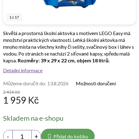
1
z
17
Skvělá a prostorná školní aktovka s motivem LEGO Easy má
množství praktických vlastností. Lehká školní aktovka má
mnoho místa na všechny knihy či sešity, svačinový box i láhev s
vodou. Po stranách se nachází 2 síťované kapsy, vpředu malá
kapsa.
Rozměry: 39 x 29 x 22 cm, objem 18 litrů.
Detailní informace
Můžeme doručit do:
13.8.2026
Možnosti doručení
2 414 Kč
1 959 Kč
Měrná
Skladem na e-shopu
cena:
Přidat do košíku