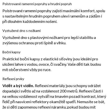
Polstrované ramenní popruhy a hrudní popruh
Polstrované ramenní popruhy zajistí maximální komfort, spolu
s nastavitelným hrudním popruhem uleví ramenům a zádům i
při dlouhém každodenním nošení.
Vyztužené dno s nožkami
Vyztužené dno s plastovými nožkami pro lepší stabilitu a
zvýšenou ochranou proti špíně a vlhku.
Boční kapsy
Praktické boční kapsy z elastické síťoviny jsou ideální pro
uložení lahve s vodou, ovoce, či svačiny. Vaše děti tak budou
mít občerstvení vždy po ruce.
Reflexní prvky
Vidět a být viděn.
Reflexní materiály jsou schopny odrážet
dopadající světlo až na vzdálenost 200 metrů. Reflexní části i
na velkou vzdálenost vytváří na tmavém pozadí kontrast, který
řidič při nasvícení reflektory okamžitě spatří. Nemusíte se bát,
že si děti zapomenou reflexní náramky, pokud budou mít