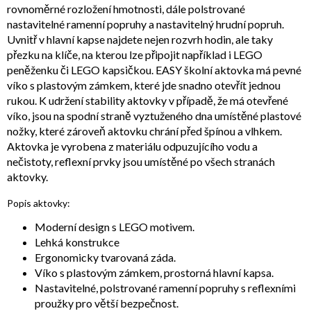
rovnoměrné rozložení hmotnosti, dále polstrované
nastavitelné ramenní popruhy a nastavitelný hrudní popruh.
Uvnitř v hlavní kapse najdete nejen rozvrh hodin, ale taky
přezku na klíče, na kterou lze připojit například i LEGO
peněženku či LEGO kapsičkou. EASY školní aktovka má pevné
víko s plastovým zámkem, které jde snadno otevřít jednou
rukou. K udržení stability aktovky v případě, že má otevřené
víko, jsou na spodní straně vyztuženého dna umístěné plastové
nožky, které zároveň aktovku chrání před špínou a vlhkem.
Aktovka je vyrobena z materiálu odpuzujícího vodu a
nečistoty, reflexní prvky jsou umístěné po všech stranách
aktovky.
Popis aktovky:
Moderní design s LEGO motivem.
Lehká konstrukce
Ergonomicky tvarovaná záda.
Víko s plastovým zámkem, prostorná hlavní kapsa.
Nastavitelné, polstrované ramenní popruhy s reflexními
proužky pro větší bezpečnost.