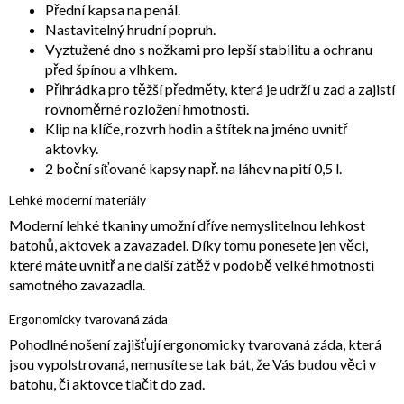
Přední kapsa na penál.
Nastavitelný hrudní popruh.
Vyztužené dno s nožkami pro lepší stabilitu a ochranu
před špínou a vlhkem.
Přihrádka pro těžší předměty, která je udrží u zad a zajistí
rovnoměrné rozložení hmotnosti.
Klip na klíče, rozvrh hodin a štítek na jméno uvnitř
aktovky.
2 boční síťované kapsy např. na láhev na pití 0,5 l.
Lehké moderní materiály
Moderní lehké tkaniny umožní dříve nemyslitelnou lehkost
batohů, aktovek a zavazadel. Díky tomu ponesete jen věci,
které máte uvnitř a ne další zátěž v podobě velké hmotnosti
samotného zavazadla.
Ergonomicky tvarovaná záda
Pohodlné nošení zajišťují ergonomicky tvarovaná záda, která
jsou vypolstrovaná, nemusíte se tak bát, že Vás budou věci v
batohu, či aktovce tlačit do zad.