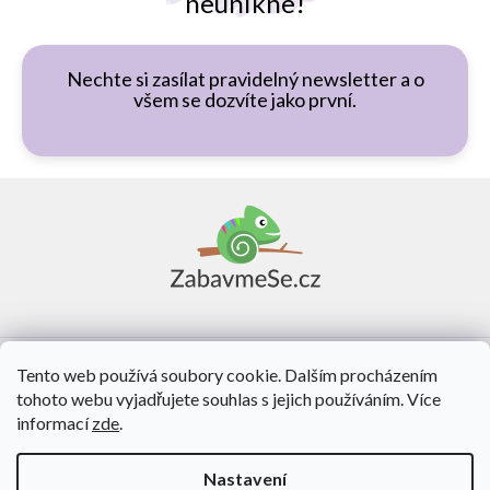
neunikne!
Nechte si zasílat pravidelný newsletter a o
všem se dozvíte jako první.
Z
á
p
a
t
í
Vše o nákupu
Tento web používá soubory cookie. Dalším procházením
tohoto webu vyjadřujete souhlas s jejich používáním. Více
O nás
informací
zde
.
Kontakt
Nastavení