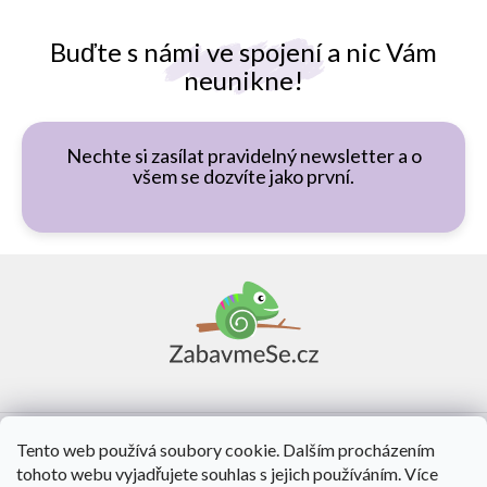
Buďte s námi ve spojení a nic Vám
neunikne!
Nechte si zasílat pravidelný newsletter a o
všem se dozvíte jako první.
Z
á
p
a
t
í
Vše o nákupu
Tento web používá soubory cookie. Dalším procházením
tohoto webu vyjadřujete souhlas s jejich používáním. Více
O nás