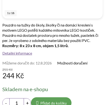
1
z
18
Pouzdro na tužky do školy, školky či na domácí kreslení s
motivem LEGO potěší každého milovníka LEGO kostiček.
Pouzdro má dostatek prostoru pro mnoho tužek, pastelek či
per. Je vyrobeno z odolného materiálu bez použití PVC.
Rozměry: 8 x 23 x 8 cm, objem 1,5 litrů.
Detailní informace
Můžeme doručit do:
12.8.2026
Možnosti doručení
251 Kč
244 Kč
Měrná
Skladem na e-shopu
cena:
Přidat do košíku