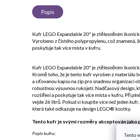
Popis
Kufr LEGO Expandable 20" je ztělesněním ikonick
Vyrobeno z čistého polypropylenu, což znamená, že
poskytuje tak více místa v kufru.
Kufr LEGO Expandable 20" je ztělesněním ikonick
Kromě toho, že je tento kufr vyroben z materiálu b
a síťovanou kapsu na zip pro snadnou organizaci 
robustnou výsuvnou rukojetí. Nadčasový design, 
rozšíření a poskytuje tak více místa v kufru. Při pln
vejde 26 litrů. Pokud si koupíte více než jeden kufr
která také odkazuje na design LEGO® kostky.
Tento kufr je svými rozměry akceptován jako 
Popis kufru:
Tento 