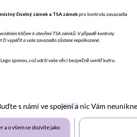
ímístný číselný zámek a TSA zámek
pro kontrolu zavazadla
speciálním klíčem k otevření TSA zámků. V případě kontroly
či vypáčit a vaše zavazadlo zůstane nepoškozené.
Lego sponou, což udrží vaše věci bezpečně uvnitř kufru.
uďte s námi ve spojení a nic Vám neunikn
r a o všem se dozvíte jako