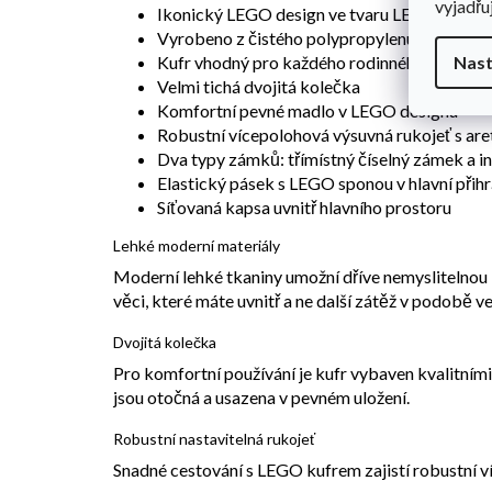
vyjadřu
Ikonický LEGO design ve tvaru LEGO kostk
Vyrobeno z čistého polypropylenu, což zname
Kufr vhodný pro každého rodinného příslušn
Nast
Velmi tichá dvojitá kolečka
Komfortní pevné madlo v LEGO designu
Robustní vícepolohová výsuvná rukojeť s are
Dva typy zámků: třímístný číselný zámek a 
Elastický pásek s LEGO sponou v hlavní přih
Síťovaná kapsa uvnitř hlavního prostoru
Lehké moderní materiály
Moderní lehké tkaniny umožní dříve nemyslitelnou
věci, které máte uvnitř a ne další zátěž v podobě
Dvojitá kolečka
Pro komfortní používání je kufr vybaven kvalitními
jsou otočná a usazena v pevném uložení.
Robustní nastavitelná rukojeť
Snadné cestování s LEGO kufrem zajistí robustní ví