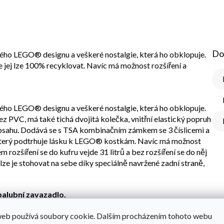
Do
ého LEGO® designu a veškeré nostalgie, která ho obklopuje.
 jej lze 100% recyklovat. Navíc má možnost rozšíření a
ého LEGO® designu a veškeré nostalgie, která ho obklopuje.
ez PVC, má také tichá dvojitá kolečka, vnitřní elastický popruh
obsahu. Dodává se s TSA kombinačním zámkem se 3 číslicemi a
který podtrhuje lásku k LEGO® kostkám. Navíc má možnost
ém rozšíření se do kufru vejde 31 litrů a bez rozšíření se do něj
, lze je stohovat na sebe díky speciálně navržené zadní straně,
palubní zavazadlo.
web používá soubory cookie. Dalším procházením tohoto webu