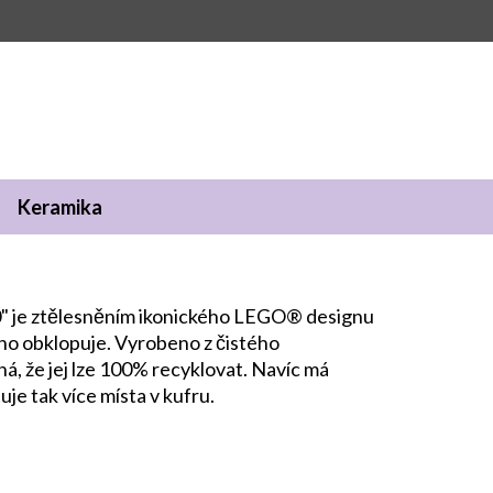
Keramika
 je ztělesněním ikonického LEGO® designu
 ho obklopuje. Vyrobeno z čistého
á, že jej lze 100% recyklovat. Navíc má
je tak více místa v kufru.