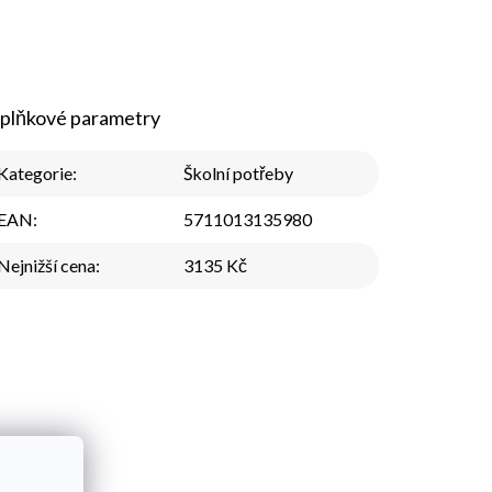
plňkové parametry
Kategorie
:
Školní potřeby
EAN
:
5711013135980
Nejnižší cena
:
3135 Kč