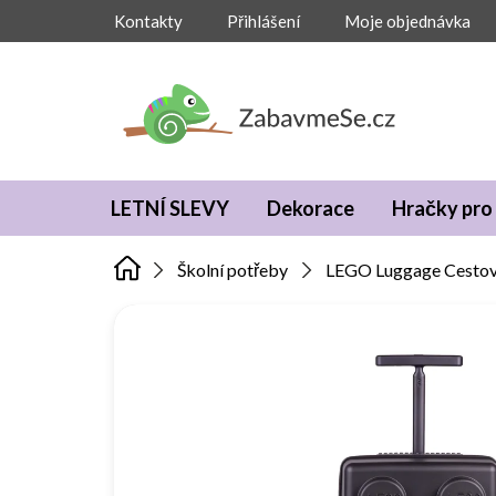
Přejít
Kontakty
Přihlášení
Moje objednávka
na
obsah
LETNÍ SLEVY
Dekorace
Hračky pro 
Školní potřeby
LEGO Luggage Cestovn