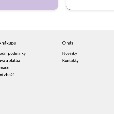
o nákupu
O nás
odní podmínky
Novinky
va a platba
Kontakty
amace
ní zboží