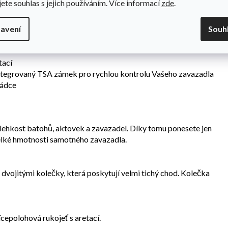
jete souhlas s jejich používáním. Více informací
zde
.
y
ná, že jej lze 100% recyklovat
íka
avení
Souh
tací
integrovaný TSA zámek pro rychlou kontrolu Vašeho zavazadla
rádce
 lehkost batohů, aktovek a zavazadel. Díky tomu ponesete jen
 velké hmotnosti samotného zavazadla.
 dvojitými kolečky, která poskytují velmi tichý chod. Kolečka
cepolohová rukojeť s aretací.