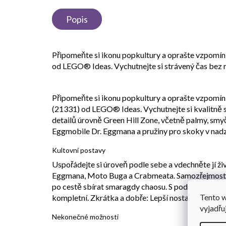
Popis
Připomeňte si ikonu popkultury a oprašte vzpomí
od LEGO® Ideas. Vychutnejte si strávený čas bez ru
Připomeňte si ikonu popkultury a oprašte vzpomí
(21331) od LEGO® Ideas. Vychutnejte si kvalitně st
detailů úrovně Green Hill Zone, včetně palmy, sm
Eggmobile Dr. Eggmana a pružiny pro skoky v nadz
Kultovní postavy
Uspořádejte si úroveň podle sebe a vdechněte jí ži
Eggmana, Moto Buga a Crabmeata. Samozřejmostí j
po cestě sbírat smaragdy chaosu. S podstavcem pr
Tento 
kompletní. Zkrátka a dobře: Lepší nostalgický dár
vyjadřu
Nekonečné možnosti