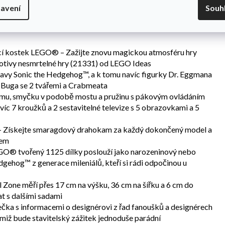
si můžete odpočinout a stavět propracované modely oslavující
avení
Souh
chnologie a zábavní průmysl.
cí kostek LEGO® – Zažijte znovu magickou atmosféru hry
tivy nesmrtelné hry (21331) od LEGO Ideas
avy Sonic the Hedgehog™, a k tomu navíc figurky Dr. Eggmana
 Buga se 2 tvářemi a Crabmeata
almu, smyčku v podobě mostu a pružinu s pákovým ovládáním
víc 7 kroužků a 2 sestavitelné televize s 5 obrazovkami a 5
e – Získejte smaragdový drahokam za každý dokončený model a
cem
GO® tvořený 1125 dílky poslouží jako narozeninový nebo
dgehog™ z generace mileniálů, kteří si rádi odpočinou u
l Zone měří přes 17 cm na výšku, 36 cm na šířku a 6 cm do
at s dalšími sadami
čka s informacemi o designérovi z řad fanoušků a designérech
miž bude stavitelský zážitek jednoduše parádní