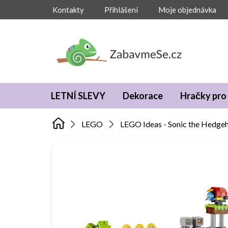
Přejít
Kontakty
Přihlášení
Moje objednávka
na
obsah
LETNÍ SLEVY
Dekorace
Hračky pro 
LEGO
LEGO Ideas - Sonic the Hedgeh