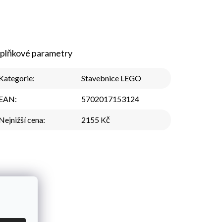
plňkové parametry
Kategorie
:
Stavebnice LEGO
EAN
:
5702017153124
Nejnižší cena
:
2155 Kč