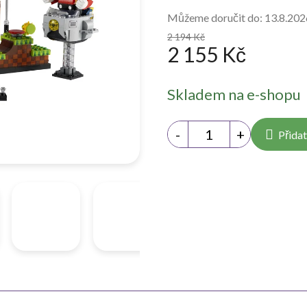
Můžeme doručit do:
13.8.202
2 194 Kč
2 155 Kč
Měrná
Skladem na e-shopu
cena:
Přidat