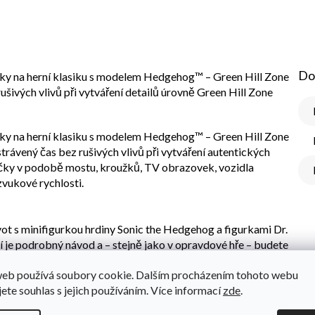
Do
nky na herní klasiku s modelem Hedgehog™ – Green Hill Zone
šivých vlivů při vytváření detailů úrovně Green Hill Zone
nky na herní klasiku s modelem Hedgehog™ – Green Hill Zone
rávený čas bez rušivých vlivů při vytváření autentických
yčky v podobě mostu, kroužků, TV obrazovek, vozidla
vukové rychlosti.
vot s minifigurkou hrdiny Sonic the Hedgehog a figurkami Dr.
e podrobný návod a – stejně jako v opravdové hře – budete
o 7 smaragdů a minifigurku Sonica bude barevný výstavní kus
web používá soubory cookie. Dalším procházením tohoto webu
ek pro sebe nebo fanoušky kultovní hry nenajdete.
jete souhlas s jejich používáním. Více informací
zde
.