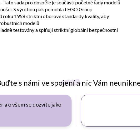
 Tato sada pro dospělé je součástí početné řady modelů
fanoušci. S výrobou pak pomohla LEGO Group
d roku 1958 striktní oborové standardy kvality, aby
 robustních modelů
adně testovány a splňují striktní globální bezpečnostní
uďte s námi ve spojení a nic Vám neunikn
r a o všem se dozvíte jako