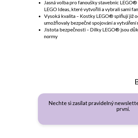
Jasná volba pro fanoušky stavebnic LEGO® –
LEGO Ideas, které vytvořili a vybrali sami 
Vysoká kvalita – Kostky LEGO® splňují již o
umožňovaly bezpečné spojování a vytváření
Jistota bezpečnosti – Dílky LEGO® jsou důkl
normy
B
Nechte si zasílat pravidelný newslette
první.