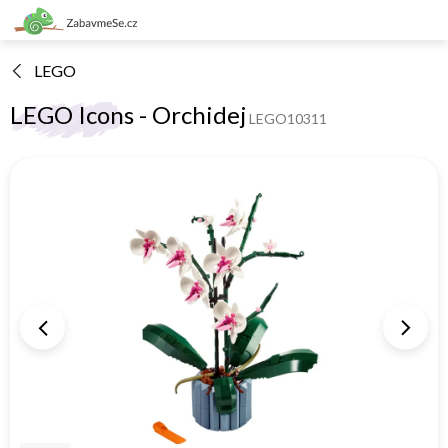
Přejít
na
obsah
LEGO
LEGO Icons - Orchidej
LEGO10311