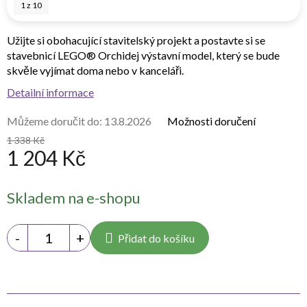
1
z
10
Užijte si obohacující stavitelský projekt a postavte si se
stavebnicí LEGO® Orchidej výstavní model, který se bude
skvěle vyjímat doma nebo v kanceláři.
Detailní informace
Můžeme doručit do:
13.8.2026
Možnosti doručení
1 338 Kč
1 204 Kč
Měrná
Skladem na e-shopu
cena:
Přidat do košíku