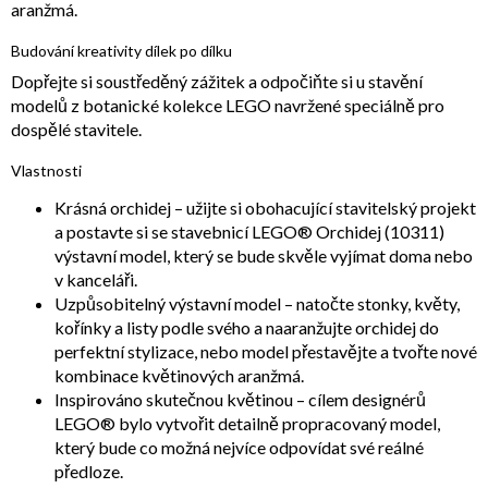
aranžmá.
Budování kreativity dílek po dílku
Dopřejte si soustředěný zážitek a odpočiňte si u stavění
modelů z botanické kolekce LEGO navržené speciálně pro
dospělé stavitele.
Vlastnosti
Krásná orchidej – užijte si obohacující stavitelský projekt
a postavte si se stavebnicí LEGO® Orchidej (10311)
výstavní model, který se bude skvěle vyjímat doma nebo
v kanceláři.
Uzpůsobitelný výstavní model – natočte stonky, květy,
kořínky a listy podle svého a naaranžujte orchidej do
perfektní stylizace, nebo model přestavějte a tvořte nové
kombinace květinových aranžmá.
Inspirováno skutečnou květinou – cílem designérů
LEGO® bylo vytvořit detailně propracovaný model,
který bude co možná nejvíce odpovídat své reálné
předloze.