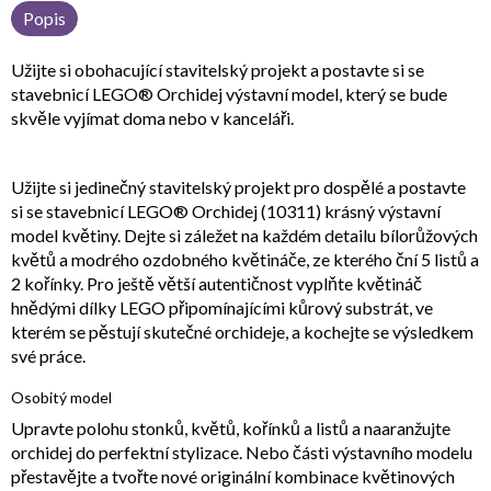
Popis
Užijte si obohacující stavitelský projekt a postavte si se
stavebnicí LEGO® Orchidej výstavní model, který se bude
skvěle vyjímat doma nebo v kanceláři.
Užijte si jedinečný stavitelský projekt pro dospělé a postavte
si se stavebnicí LEGO® Orchidej (10311) krásný výstavní
model květiny. Dejte si záležet na každém detailu bílorůžových
květů a modrého ozdobného květináče, ze kterého ční 5 listů a
2 kořínky. Pro ještě větší autentičnost vyplňte květináč
hnědými dílky LEGO připomínajícími kůrový substrát, ve
kterém se pěstují skutečné orchideje, a kochejte se výsledkem
své práce.
Osobitý model
Upravte polohu stonků, květů, kořínků a listů a naaranžujte
orchidej do perfektní stylizace. Nebo části výstavního modelu
přestavějte a tvořte nové originální kombinace květinových