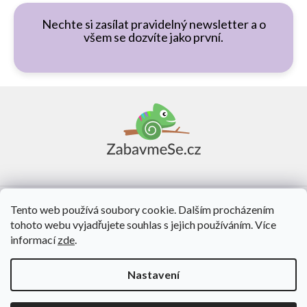
Nechte si zasílat pravidelný newsletter a o
všem se dozvíte jako první.
Z
á
p
a
t
í
Vše o nákupu
Tento web používá soubory cookie. Dalším procházením
tohoto webu vyjadřujete souhlas s jejich používáním. Více
O nás
informací
zde
.
Kontakt
Nastavení
Vytvořil Shoptet