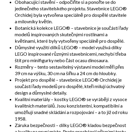
Obohacující stavění – odpočiňte si a ponořte se do
jedinečného stavitelského projektu. Stavebnice LEGO®
Orchidej byla vytvořena speciálně pro dospělé stavitele
a milovníky květin.
Botanická kolekce LEGO® – stavebnice je součástí řady
modelů inspirovaných skutečnými rostlinami a
květinami, které byly vytvořeny speciálně pro dospělé.
Důmyslné využití dílků LEGO® – model využívá dílky
LEGO inspirované různými stavebnicemi, nechybí třeba
štít pro minifigurky nebo část ocasu dinosaura.
Rozměry – tento sestavitelný výstavní model měří přes
39 cm na výšku, 30 cm na šířku a 24 cm do hloubky.
Projekt pro dospělé – stavebnice LEGO® Orchidej je
součástí řady modelů pro dospělé, kteří milují úchvatný
design a důmyslné detaily.
Kvalitní materiály – kostky LEGO® se vyrábějí z vysoce
kvalitních materiálů. Jsou konzistentní, kompatibilní a
umožňují snadné skládání a rozpojování – a to již od roku
1958.
Záruka bezpečnosti – dílky LEGO® kladou bezpečnost
a kvalitu na první místo. Proto procházejí přísnými testy,