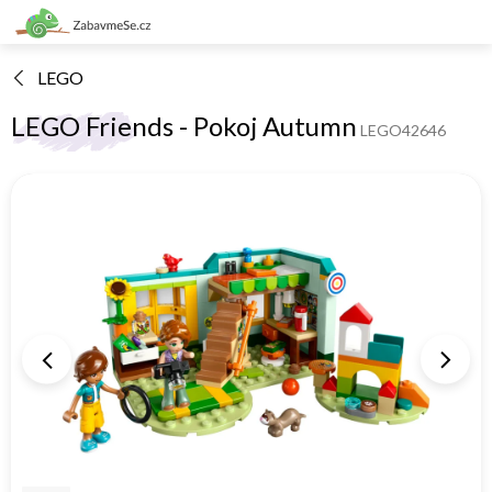
Přejít
na
obsah
LEGO
LEGO Friends - Pokoj Autumn
LEGO42646