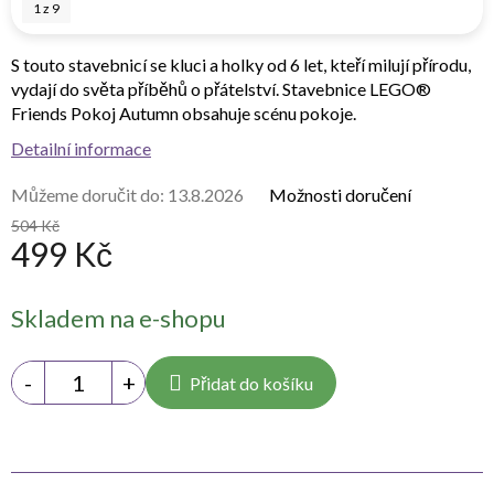
1
z
9
S touto stavebnicí se kluci a holky od 6 let, kteří milují přírodu,
vydají do světa příběhů o přátelství. Stavebnice LEGO®
Friends Pokoj Autumn obsahuje scénu pokoje.
Detailní informace
Můžeme doručit do:
13.8.2026
Možnosti doručení
504 Kč
499 Kč
Měrná
Skladem na e-shopu
cena:
Přidat do košíku