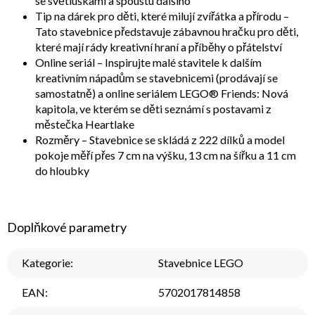
se světluškami a spoustu dalšího
Tip na dárek pro děti, které milují zvířátka a přírodu –
Tato stavebnice představuje zábavnou hračku pro děti,
které mají rády kreativní hraní a příběhy o přátelství
Online seriál – Inspirujte malé stavitele k dalším
kreativním nápadům se stavebnicemi (prodávají se
samostatně) a online seriálem LEGO® Friends: Nová
kapitola, ve kterém se děti seznámí s postavami z
městečka Heartlake
Rozměry – Stavebnice se skládá z 222 dílků a model
pokoje měří přes 7 cm na výšku, 13 cm na šířku a 11 cm
do hloubky
Doplňkové parametry
Kategorie
:
Stavebnice LEGO
EAN
:
5702017814858