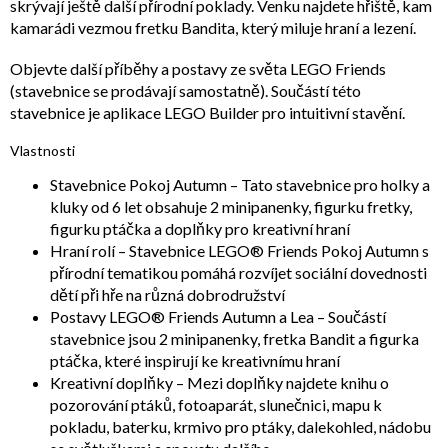
skrývají ještě další přírodní poklady. Venku najdete hřiště, kam
kamarádi vezmou fretku Bandita, který miluje hraní a lezení.
Objevte další příběhy a postavy ze světa LEGO Friends
(stavebnice se prodávají samostatně). Součástí této
stavebnice je aplikace LEGO Builder pro intuitivní stavění.
Vlastnosti
Stavebnice Pokoj Autumn – Tato stavebnice pro holky a
kluky od 6 let obsahuje 2 minipanenky, figurku fretky,
figurku ptáčka a doplňky pro kreativní hraní
Hraní rolí – Stavebnice LEGO® Friends Pokoj Autumn s
přírodní tematikou pomáhá rozvíjet sociální dovednosti
dětí při hře na různá dobrodružství
Postavy LEGO® Friends Autumn a Lea – Součástí
stavebnice jsou 2 minipanenky, fretka Bandit a figurka
ptáčka, které inspirují ke kreativnímu hraní
Kreativní doplňky – Mezi doplňky najdete knihu o
pozorování ptáků, fotoaparát, slunečnici, mapu k
pokladu, baterku, krmivo pro ptáky, dalekohled, nádobu