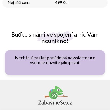
Nejnižší cena
:
499 Kč
Buďte s námi ve spojení a nic Vám
neunikne!
Nechte si zasílat pravidelný newsletter a o
všem se dozvíte jako první.
Z
á
p
a
t
í