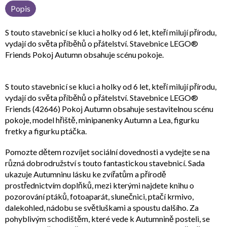
Popis
S touto stavebnicí se kluci a holky od 6 let, kteří milují přírodu,
vydají do světa příběhů o přátelství. Stavebnice LEGO®
Friends Pokoj Autumn obsahuje scénu pokoje.
S touto stavebnicí se kluci a holky od 6 let, kteří milují přírodu,
vydají do světa příběhů o přátelství. Stavebnice LEGO®
Friends (42646) Pokoj Autumn obsahuje sestavitelnou scénu
pokoje, model hřiště, minipanenky Autumn a Lea, figurku
fretky a figurku ptáčka.
Pomozte dětem rozvíjet sociální dovednosti a vydejte se na
různá dobrodružství s touto fantastickou stavebnicí. Sada
ukazuje Autumninu lásku ke zvířatům a přírodě
prostřednictvím doplňků, mezi kterými najdete knihu o
pozorování ptáků, fotoaparát, slunečnici, ptačí krmivo,
dalekohled, nádobu se světluškami a spoustu dalšího. Za
pohyblivým schodištěm, které vede k Autumnině posteli, se