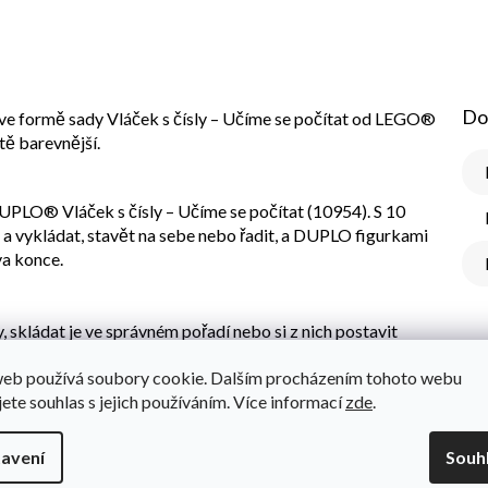
Do
 ve formě sady Vláček s čísly – Učíme se počítat od LEGO®
tě barevnější.
PLO® Vláček s čísly – Učíme se počítat (10954). S 10
a vykládat, stavět na sebe nebo řadit, a DUPLO figurkami
va konce.
 skládat je ve správném pořadí nebo si z nich postavit
otevírací střechu, takže vaši ratolest i přiložené figurky
web používá soubory cookie. Dalším procházením tohoto webu
jete souhlas s jejich používáním. Více informací
zde
.
vu, možnost sebevyjádření a učení hrou. Díky stavebnicím
avení
Souh
ilníků svých dětí, které prožijí, zatímco si budou