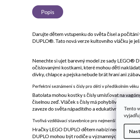
Popis
Darujte dětem vstupenku do světa čísel a počítání
DUPLO®. Tato nová verze kultovního vláčku je ješ
Nenechte si ujet barevný model ze sady LEGO® DU
očíslovanými kostkami, které mohou děti nakládat 
dívky, chlapce a pejska nebude brát hraní ani zába
Perfektní seznámení s čísly pro děti v předškolním věku
Batolata mohou kostky s čísly umísťovat na vagóny,
číselnou zeď. Vláček s čísly má pohyblivá kolečka a 
Tento 
zaveze do světa nápaditého a edukativního hraní!
vyjadřu
Tvořivá vzdělávací stavebnice pro nejmenší
Hračky LEGO DUPLO dětem nabízí neomezenou zába
Nast
DUPLO mohou být rodiče u významných vývojových m