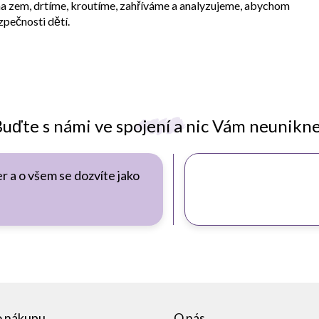
zem, drtíme, kroutíme, zahříváme a analyzujeme, abychom
ezpečnosti dětí.
uďte s námi ve spojení a nic Vám neunikn
r a o všem se dozvíte jako
o nákupu
O nás