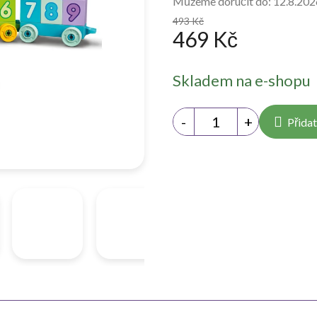
Můžeme doručit do:
12.8.202
493 Kč
469 Kč
Měrná
Skladem na e-shopu
cena:
Přidat