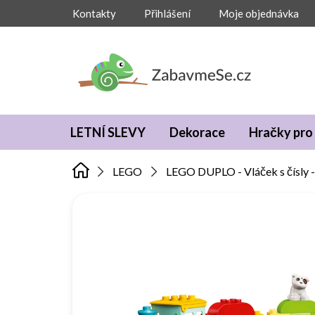
Přejít
Kontakty
Přihlášení
Moje objednávka
na
obsah
LETNÍ SLEVY
Dekorace
Hračky pro 
LEGO
LEGO DUPLO - Vláček s čísly -