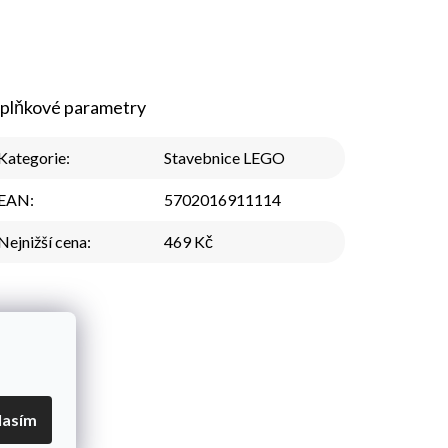
plňkové parametry
Kategorie
:
Stavebnice LEGO
EAN
:
5702016911114
Nejnižší cena
:
469 Kč
lasím