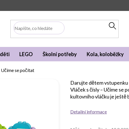
děti
LEGO
Školní potřeby
Kola, koloběžky
 Učíme se počítat
Darujte dětem vstupenku d
Vláček s čísly – Učíme s
kultovního vláčku je ještě 
Detailní informace