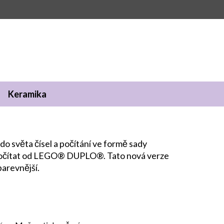
Keramika
o světa čísel a počítání ve formě sady
e počítat od LEGO® DUPLO®. Tato nová verze
barevnější.