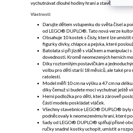
vychutnávat dlouhé hodiny hraní a stavění.
Vlastnosti:
Darujte dětem vstupenku do světa čísel a poč
od LEGO® DUPLO®. Tato nová verze kultovníh
Obsahuje 10 kostek s čísly, které lze umís
figurky dívky, chlapce a pejska, které poslouž
Batolata si při jízdě s vláčkem a manipulaci
dovednosti. Kromě neomezených herních možno
Díky roztomilým postavičkám a jednoduchým 
volbu pro děti starší 18 měsíců, ale také pro 
ratolestí.
Model měří 10 cm na výšku a 47 cm na délk
díky čemuž si budete moci vychutnat ještě ví
Herní podložka pro děti, která zároveň poslo
částí modelu poskládat vláček.
Všechny stavebnice LEGO® DUPLO® byly od
podněcovaly k neomezenému hraní, které podp
Sady od LEGO® DUPLO® splňují přísné oborové
ručky snadné kostky uchopit, umístit a rozpoji