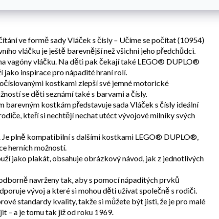
ítání ve formě sady Vláček s čísly – Učíme se počítat (10954)
o vláčku je ještě barevnější než všichni jeho předchůdci.
tit na vagóny vláčku. Na děti pak čekají také LEGO® DUPLO®
í jako inspirace pro nápadité hraní rolí.
 s očíslovanými kostkami zlepší své jemné motorické
stí se děti seznámí také s barvami a čísly.
barevným kostkám představuje sada Vláček s čísly ideální
rodiče, kteří si nechtějí nechat utéct vývojové milníky svých
u. Je plně kompatibilní s dalšími kostkami LEGO® DUPLO®,
ce herních možností.
uží jako plakát, obsahuje obrázkový návod, jak z jednotlivých
borně navrženy tak, aby s pomocí nápaditých prvků
oruje vývoj a které si mohou děti užívat společně s rodiči.
 standardy kvality, takže si můžete být jisti, že je pro malé
t – a je tomu tak již od roku 1969.