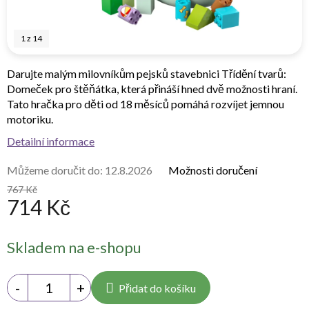
1
z
14
Darujte malým milovníkům pejsků stavebnici Třídění tvarů:
Domeček pro štěňátka, která přináší hned dvě možnosti hraní.
Tato hračka pro děti od 18 měsíců pomáhá rozvíjet jemnou
motoriku.
Detailní informace
Můžeme doručit do:
12.8.2026
Možnosti doručení
767 Kč
714 Kč
Měrná
Skladem na e-shopu
cena:
Přidat do košíku