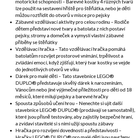
motorické schopnosti – Barevné kostky 4 různých tvarů
lze použít na sestavení hřiště pro štěňátka, nebo je děti
můžou roztřídit do otvorů v misce pro pejsky
Zábavné vzdělávací aktivity pro celou rodinu – Rodiče
dětem představí nové tvary a batolata z nich postaví
pejsky, stromy a domeček a vymyslí vlastní zábavné
příběhy se štěňátky
Vzdělávací hračka – Tato vzdělávací hračka pomáhá
batolatům rozvíjet prostorové vnímání, trpělivost a
zvládání emocí, když zjišťují, který tvar kostky se vejde
do jednotlivých otvorů ve víku
Dárek pro malé děti – Tato stavebnice LEGO®
DUPLO® představuje skvělý dárek k narozeninám,
Vánocům nebo jiné výjimečné příležitosti pro děti od 18
měsíců, které milují pejsky a barevné hračky
Spousta způsobů učení hrou – Nenechte si ujít další
stavebnice LEGO® DUPLO® (prodávají se samostatně),
které jsou přísně testovány, aby zajistily bezpečné hraní,
a zvídaví stavitelé si s nimi užijí spoustu zábavy
Hračka pro rozvíjení dovedností a představivosti –
Hračky LEGO® DUPLO® pro malé děti jsou navrženy