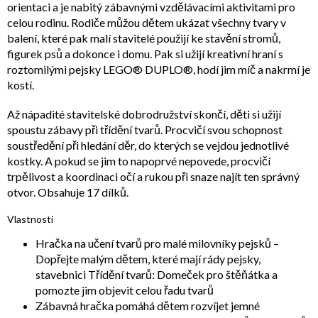
orientaci a je nabitý zábavnými vzdělávacími aktivitami pro
celou rodinu. Rodiče můžou dětem ukázat všechny tvary v
balení, které pak malí stavitelé použijí ke stavění stromů,
figurek psů a dokonce i domu. Pak si užijí kreativní hraní s
roztomilými pejsky LEGO® DUPLO®, hodí jim míč a nakrmí je
kostí.
Až nápadité stavitelské dobrodružství skončí, děti si užijí
spoustu zábavy při třídění tvarů. Procvičí svou schopnost
soustředění při hledání děr, do kterých se vejdou jednotlivé
kostky. A pokud se jim to napoprvé nepovede, procvičí
trpělivost a koordinaci očí a rukou při snaze najít ten správný
otvor. Obsahuje 17 dílků.
Vlastnosti
Hračka na učení tvarů pro malé milovníky pejsků –
Dopřejte malým dětem, které mají rády pejsky,
stavebnici Třídění tvarů: Domeček pro štěňátka a
pomozte jim objevit celou řadu tvarů
Zábavná hračka pomáhá dětem rozvíjet jemné