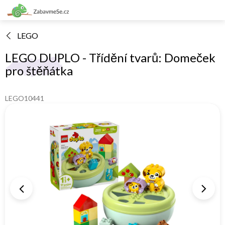
Přejít
na
obsah
LEGO
LEGO DUPLO - Třídění tvarů: Domeček
pro štěňátka
LEGO10441