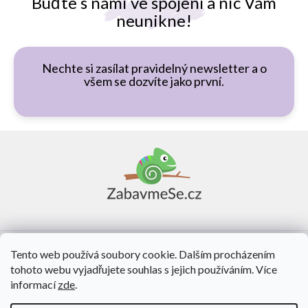
Buďte s námi ve spojení a nic Vám
neunikne!
Nechte si zasílat pravidelný newsletter a o
všem se dozvíte jako první.
Z
á
p
a
t
í
Vše o nákupu
Tento web používá soubory cookie. Dalším procházením
tohoto webu vyjadřujete souhlas s jejich používáním. Více
O nás
informací
zde
.
Kontakt