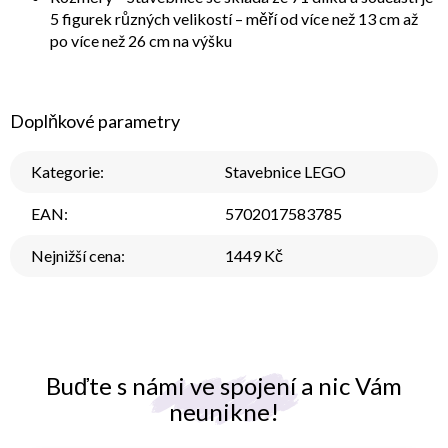
5 figurek různých velikostí – měří od více než 13 cm až
po více než 26 cm na výšku
Doplňkové parametry
Kategorie
:
Stavebnice LEGO
EAN
:
5702017583785
Nejnižší cena
:
1449 Kč
Buďte s námi ve spojení a nic Vám
neunikne!