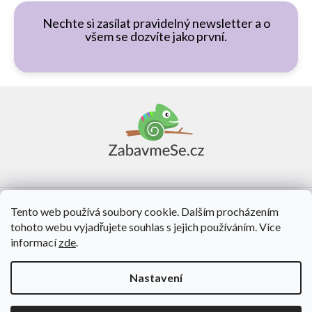
Nechte si zasílat pravidelný newsletter a o
všem se dozvíte jako první.
Z
á
p
a
t
í
Vše o nákupu
Tento web používá soubory cookie. Dalším procházením
tohoto webu vyjadřujete souhlas s jejich používáním. Více
O nás
informací
zde
.
Kontakt
Nastavení
Vytvořil Shoptet