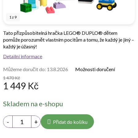
1
z
9
Tato přizpůsobitelná hračka LEGO® DUPLO® dětem
pomůže porozumět vlastním pocitům a tomu, že každý je jiný –
každý je úžasný!
Detailní informace
Můžeme doručit do:
13.8.2026
Možnosti doručení
1 470 Kč
1 449 Kč
Měrná
Skladem na e-shopu
cena:
Přidat do košíku