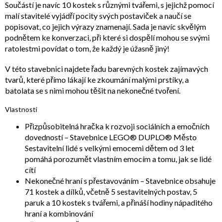
Součástí je navíc 10 kostek s různými tvářemi, s jejichž pomocí
malí stavitelé vyjádří pocity svých postaviček a naučí se
popisovat, co jejich výrazy znamenají. Sada je navíc skvělým
podnětem ke konverzaci, při které si dospělí mohou se svými
ratolestmi povídat o tom, že každý je úžasně jiný!
V této stavebnici najdete řadu barevných kostek zajímavých
tvarů, které přímo lákají ke zkoumání malými prstíky, a
batolata se s nimi mohou těšit na nekonečné tvoření.
Vlastnosti
Přizpůsobitelná hračka k rozvoji sociálních a emočních
dovedností – Stavebnice LEGO® DUPLO® Město
Sestavitelní lidé s velkými emocemi dětem od 3 let
pomáhá porozumět vlastním emocím a tomu, jak se lidé
cítí
Nekonečné hraní s přestavováním – Stavebnice obsahuje
71 kostek a dílků, včetně 5 sestavitelných postav, 5
paruk a 10 kostek s tvářemi, a přináší hodiny nápaditého
hraní a kombinování