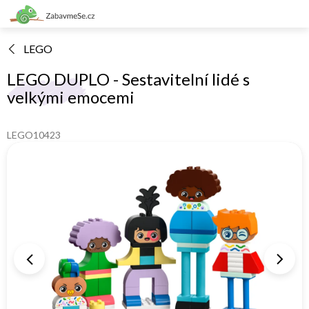
Přejít
na
obsah
LEGO
LEGO DUPLO - Sestavitelní lidé s
velkými emocemi
LEGO10423