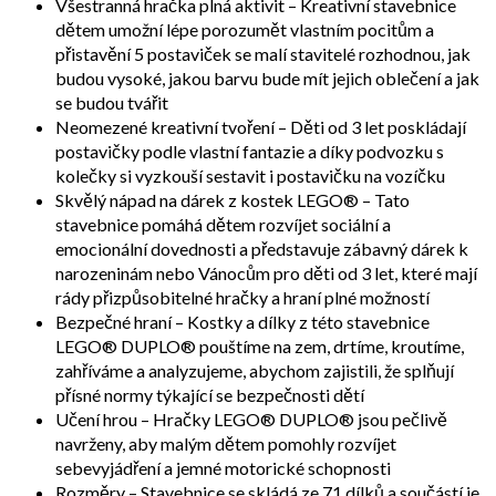
Všestranná hračka plná aktivit – Kreativní stavebnice
dětem umožní lépe porozumět vlastním pocitům a
přistavění 5 postaviček se malí stavitelé rozhodnou, jak
budou vysoké, jakou barvu bude mít jejich oblečení a jak
se budou tvářit
Neomezené kreativní tvoření – Děti od 3 let poskládají
postavičky podle vlastní fantazie a díky podvozku s
kolečky si vyzkouší sestavit i postavičku na vozíčku
Skvělý nápad na dárek z kostek LEGO® – Tato
stavebnice pomáhá dětem rozvíjet sociální a
emocionální dovednosti a představuje zábavný dárek k
narozeninám nebo Vánocům pro děti od 3 let, které mají
rády přizpůsobitelné hračky a hraní plné možností
Bezpečné hraní – Kostky a dílky z této stavebnice
LEGO® DUPLO® pouštíme na zem, drtíme, kroutíme,
zahříváme a analyzujeme, abychom zajistili, že splňují
přísné normy týkající se bezpečnosti dětí
Učení hrou – Hračky LEGO® DUPLO® jsou pečlivě
navrženy, aby malým dětem pomohly rozvíjet
sebevyjádření a jemné motorické schopnosti
Rozměry – Stavebnice se skládá ze 71 dílků a součástí je