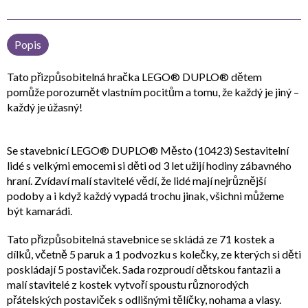
Popis
Tato přizpůsobitelná hračka LEGO® DUPLO® dětem
pomůže porozumět vlastním pocitům a tomu, že každý je jiný –
každý je úžasný!
Se stavebnicí LEGO® DUPLO® Město (10423) Sestavitelní
lidé s velkými emocemi si děti od 3 let užijí hodiny zábavného
hraní. Zvídaví malí stavitelé vědí, že lidé mají nejrůznější
podoby a i když každý vypadá trochu jinak, všichni můžeme
být kamarádi.
Tato přizpůsobitelná stavebnice se skládá ze 71 kostek a
dílků, včetně 5 paruk a 1 podvozku s kolečky, ze kterých si děti
poskládají 5 postaviček. Sada rozproudí dětskou fantazii a
malí stavitelé z kostek vytvoří spoustu různorodých
přátelských postaviček s odlišnými tělíčky, nohama a vlasy.