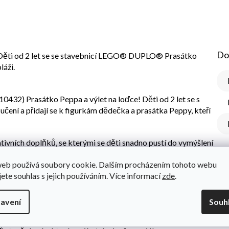
Do
– Děti od 2 let se se stavebnicí LEGO® DUPLO® Prasátko
láži.
2) Prasátko Peppa a výlet na loďce! Děti od 2 let se s
čení a přidají se k figurkám dědečka a prasátka Peppy, kteří
ativních doplňků, se kterými se děti snadno pustí do vymýšlení
mem, vydají se hledat mušle a procvičí svou zručnost při
web používá soubory cookie. Dalším procházením tohoto webu
lit, Peppa se schová pod slunečník nebo si zaplave a děti
jete souhlas s jejich používáním. Více informací
zde
.
ické schopnosti při nasazování ploutví. Děti se mohou
vebnice s prasátkem Peppou skutečně plave, takže si s ní užijí
avení
Souh
vě navržené tak, aby podporovaly vzdělávání dětí a