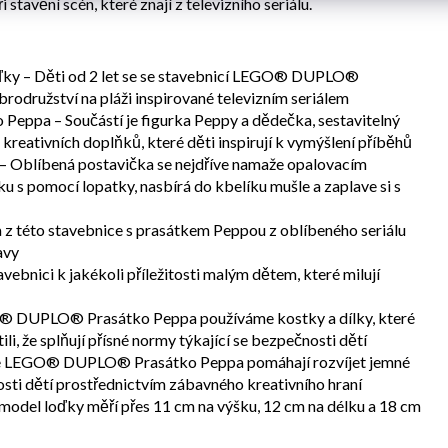
 stavění scén, které znají z televizního seriálu.
oďky – Děti od 2 let se se stavebnicí LEGO® DUPLO®
brodružství na pláži inspirované televizním seriálem
o Peppa – Součástí je figurka Peppy a dědečka, sestavitelný
kreativních doplňků, které děti inspirují k vymýšlení příběhů
– Oblíbená postavička se nejdříve namaže opalovacím
ku s pomocí lopatky, nasbírá do kbelíku mušle a zaplave si s
z této stavebnice s prasátkem Peppou z oblíbeného seriálu
avy
avebnici k jakékoli příležitosti malým dětem, které milují
GO® DUPLO® Prasátko Peppa používáme kostky a dílky, které
i, že splňují přísné normy týkající se bezpečnosti dětí
ice LEGO® DUPLO® Prasátko Peppa pomáhají rozvíjet jemné
sti dětí prostřednictvím zábavného kreativního hraní
 model loďky měří přes 11 cm na výšku, 12 cm na délku a 18 cm