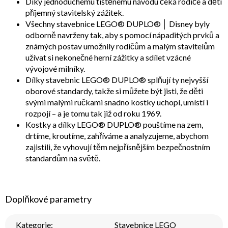
Díky jednoduchému tištěnému návodu čeká rodiče a děti
příjemný stavitelský zážitek.
Všechny stavebnice LEGO® DUPLO® │ Disney byly
odborně navrženy tak, aby s pomocí nápaditých prvků a
známých postav umožnily rodičům a malým stavitelům
užívat si nekonečné herní zážitky a sdílet vzácné
vývojové milníky.
Dílky stavebnic LEGO® DUPLO® splňují ty nejvyšší
oborové standardy, takže si můžete být jisti, že děti
svými malými ručkami snadno kostky uchopí, umístí i
rozpojí – a je tomu tak již od roku 1969.
Kostky a dílky LEGO® DUPLO® pouštíme na zem,
drtíme, kroutíme, zahříváme a analyzujeme, abychom
zajistili, že vyhovují těm nejpřísnějším bezpečnostním
standardům na světě.
Doplňkové parametry
Kategorie
:
Stavebnice LEGO