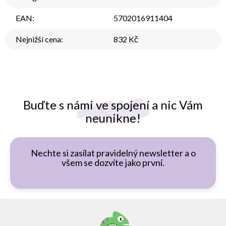
EAN
:
5702016911404
Nejnižší cena
:
832 Kč
Buďte s námi ve spojení a nic Vám
neunikne!
Nechte si zasílat pravidelný newsletter a o
všem se dozvíte jako první.
Z
á