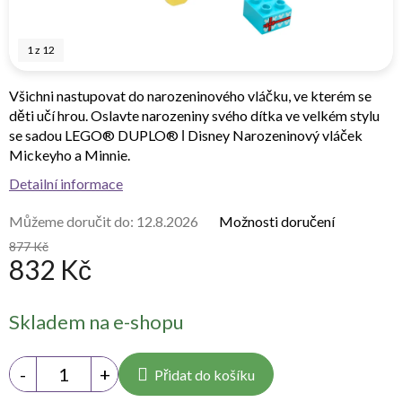
1
z
12
Všichni nastupovat do narozeninového vláčku, ve kterém se
děti učí hrou. Oslavte narozeniny svého dítka ve velkém stylu
se sadou LEGO® DUPLO® ǀ Disney Narozeninový vláček
Mickeyho a Minnie.
Detailní informace
Můžeme doručit do:
12.8.2026
Možnosti doručení
877 Kč
832 Kč
Měrná
Skladem na e-shopu
cena:
Přidat do košíku