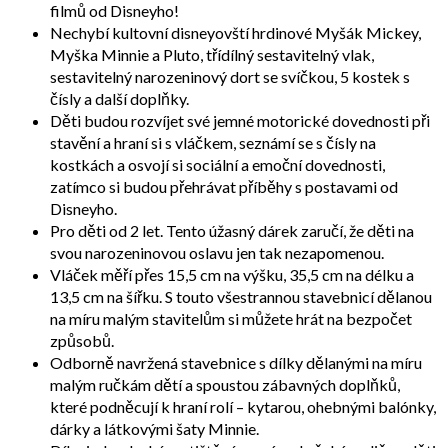
filmů od Disneyho!
Nechybí kultovní disneyovští hrdinové Myšák Mickey,
Myška Minnie a Pluto, třídílný sestavitelný vlak,
sestavitelný narozeninový dort se svíčkou, 5 kostek s
čísly a další doplňky.
Děti budou rozvíjet své jemné motorické dovednosti při
stavění a hraní si s vláčkem, seznámí se s čísly na
kostkách a osvojí si sociální a emoční dovednosti,
zatímco si budou přehrávat příběhy s postavami od
Disneyho.
Pro děti od 2 let. Tento úžasný dárek zaručí, že děti na
svou narozeninovou oslavu jen tak nezapomenou.
Vláček měří přes 15,5 cm na výšku, 35,5 cm na délku a
13,5 cm na šířku. S touto všestrannou stavebnicí dělanou
na míru malým stavitelům si můžete hrát na bezpočet
způsobů.
Odborně navržená stavebnice s dílky dělanými na míru
malým ručkám dětí a spoustou zábavných doplňků,
které podněcují k hraní rolí – kytarou, ohebnými balónky,
dárky a látkovými šaty Minnie.