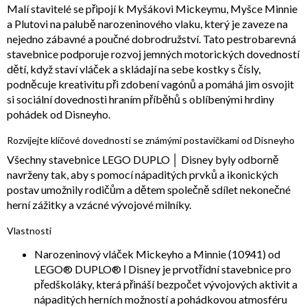
Malí stavitelé se připojí k Myšákovi Mickeymu, Myšce Minnie
a Plutovi na palubě narozeninového vlaku, který je zaveze na
nejedno zábavné a poučné dobrodružství. Tato pestrobarevná
stavebnice podporuje rozvoj jemných motorických dovedností
dětí, když staví vláček a skládají na sebe kostky s čísly,
podněcuje kreativitu při zdobení vagónů a pomáhá jim osvojit
si sociální dovednosti hraním příběhů s oblíbenými hrdiny
pohádek od Disneyho.
Rozvíjejte klíčové dovednosti se známými postavičkami od Disneyho
Všechny stavebnice LEGO DUPLO │ Disney byly odborně
navrženy tak, aby s pomocí nápaditých prvků a ikonických
postav umožnily rodičům a dětem společně sdílet nekonečné
herní zážitky a vzácné vývojové milníky.
Vlastnosti
Narozeninový vláček Mickeyho a Minnie (10941) od
LEGO® DUPLO® ǀ Disney je prvotřídní stavebnice pro
předškoláky, která přináší bezpočet vývojových aktivit a
nápaditých herních možností a pohádkovou atmosféru