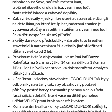
robokocoura Soxe, počítač jménem Ivan,
trojúhelníkového droida Erica, vesmírnou loď,
fantastické lokace a zábavné doplňky.
Zábavné detaily – jeskyni lze otevírat a zavírat, v džungli
najdete liánu, po které lze šplhat, radarová stanice je
vybavena otočným satelitním talířem a s vesmírnou lodí
čeká děti nespočet úžasný příběhů.
Skvělý dárek pro předškoláky – darujte tuto kreativní
stavebnici k narozeninám či jakékoliv jiné příležitosti
dětem ve věku od 2 let.
Prozkoumávání a objevování – vesmírná loď Buzze
Rakeťáka má 5 cm na výšku, 14 cm na délku a 13 cm na
šířku – ideální velikost pro velká dobrodružství v malých
dětských ručkách.
Učení hrou – všechny stavebnice LEGO® DUPLO® byly
odborníky navrženy tak, aby obsahovaly poutavé
příběhy, pestré barvy, rozmanité postavy a celou řadu
fascinujících detailů, které vašemu dítěti pomohou
udělat VELKÝ první krok na cestě životem.
Konzistentní kvalita – dílky LEGO® DUPLO® splňují ty
nejvyšší oborové standardy, takže si můžete být jisti, že