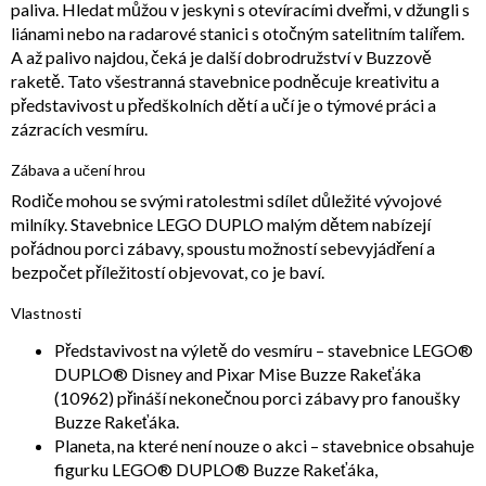
paliva. Hledat můžou v jeskyni s otevíracími dveřmi, v džungli s
liánami nebo na radarové stanici s otočným satelitním talířem.
A až palivo najdou, čeká je další dobrodružství v Buzzově
raketě. Tato všestranná stavebnice podněcuje kreativitu a
představivost u předškolních dětí a učí je o týmové práci a
zázracích vesmíru.
Zábava a učení hrou
Rodiče mohou se svými ratolestmi sdílet důležité vývojové
milníky. Stavebnice LEGO DUPLO malým dětem nabízejí
pořádnou porci zábavy, spoustu možností sebevyjádření a
bezpočet příležitostí objevovat, co je baví.
Vlastnosti
Představivost na výletě do vesmíru – stavebnice LEGO®
DUPLO® Disney and Pixar Mise Buzze Rakeťáka
(10962) přináší nekonečnou porci zábavy pro fanoušky
Buzze Rakeťáka.
Planeta, na které není nouze o akci – stavebnice obsahuje
figurku LEGO® DUPLO® Buzze Rakeťáka,