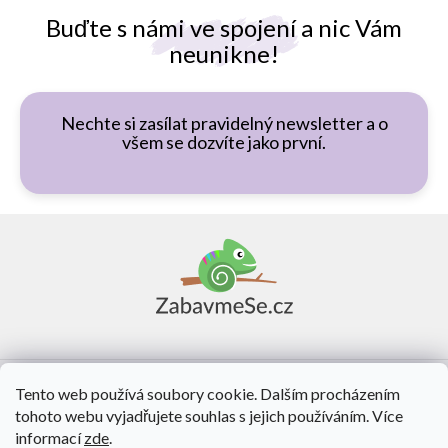
Buďte s námi ve spojení a nic Vám
neunikne!
Nechte si zasílat pravidelný newsletter a o
všem se dozvíte jako první.
Z
á
p
a
t
í
Vše o nákupu
Tento web používá soubory cookie. Dalším procházením
tohoto webu vyjadřujete souhlas s jejich používáním. Více
O nás
informací
zde
.