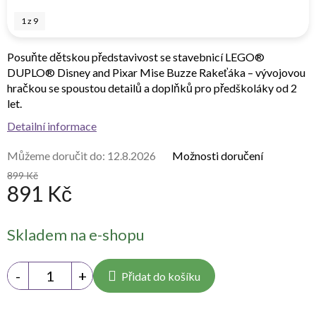
1
z
9
Posuňte dětskou představivost se stavebnicí LEGO®
DUPLO® Disney and Pixar Mise Buzze Rakeťáka – vývojovou
hračkou se spoustou detailů a doplňků pro předškoláky od 2
let.
Detailní informace
Můžeme doručit do:
12.8.2026
Možnosti doručení
899 Kč
891 Kč
Měrná
Skladem na e-shopu
cena:
Přidat do košíku