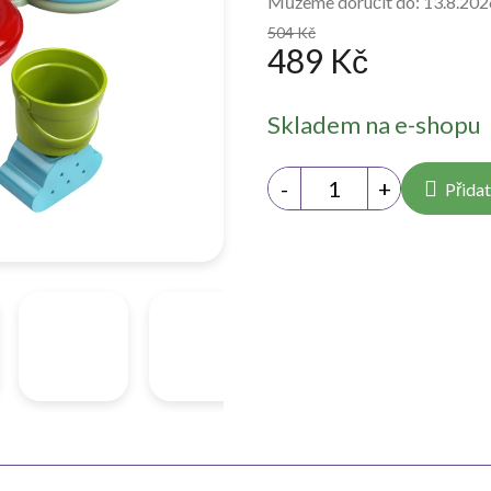
Můžeme doručit do:
13.8.202
504 Kč
489 Kč
Měrná
Skladem na e-shopu
cena:
Přidat