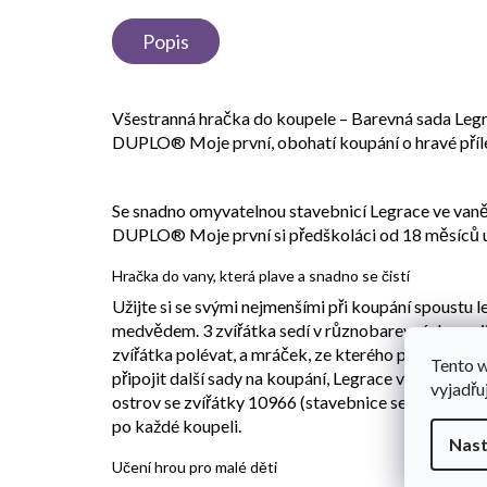
Popis
Všestranná hračka do koupele – Barevná sada Legr
DUPLO® Moje první, obohatí koupání o hravé přílež
Se snadno omyvatelnou stavebnicí Legrace ve vaně
DUPLO® Moje první si předškoláci od 18 měsíců uži
Hračka do vany, která plave a snadno se čistí
Užijte si se svými nejmenšími při koupání spoustu 
medvědem. 3 zvířátka sedí v různobarevných, spojit
zvířátka polévat, a mráček, ze kterého prší. Díky
Tento 
připojit další sady na koupání, Legrace ve vaně: P
vyjadřu
ostrov se zvířátky 10966 (stavebnice se prodávají 
po každé koupeli.
Nast
Učení hrou pro malé děti