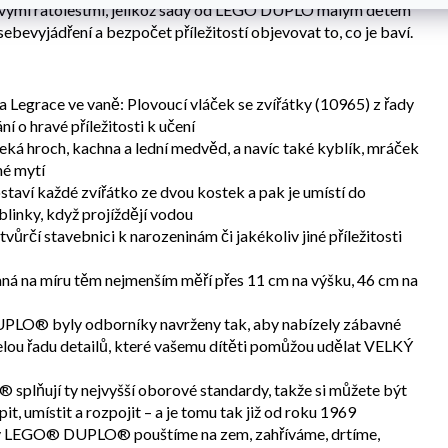
e svými ratolestmi, jelikož sady od LEGO DUPLO malým dětem
ebevyjádření a bezpočet příležitostí objevovat to, co je baví.
 Legrace ve vaně: Plovoucí vláček se zvířátky (10965) z řady
 hravé příležitosti k učení
čeká hroch, kachna a lední medvěd, a navíc také kyblík, mráček
né mytí
staví každé zvířátko ze dvou kostek a pak je umístí do
ublinky, když projíždějí vodou
vůrčí stavebnici k narozeninám či jakékoliv jiné příležitosti
aná na míru těm nejmenším měří přes 11 cm na výšku, 46 cm na
PLO® byly odborníky navrženy tak, aby nabízely zábavné
celou řadu detailů, které vašemu dítěti pomůžou udělat VELKÝ
splňují ty nejvyšší oborové standardy, takže si můžete být
it, umístit a rozpojit – a je tomu tak již od roku 1969
lky LEGO® DUPLO® pouštíme na zem, zahříváme, drtíme,