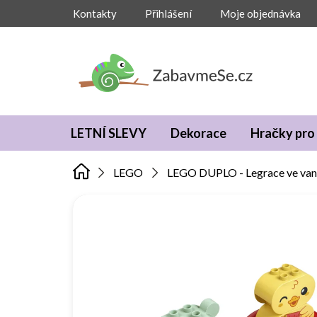
Přejít
Kontakty
Přihlášení
Moje objednávka
na
obsah
LETNÍ SLEVY
Dekorace
Hračky pro 
LEGO
LEGO DUPLO - Legrace ve vaně: