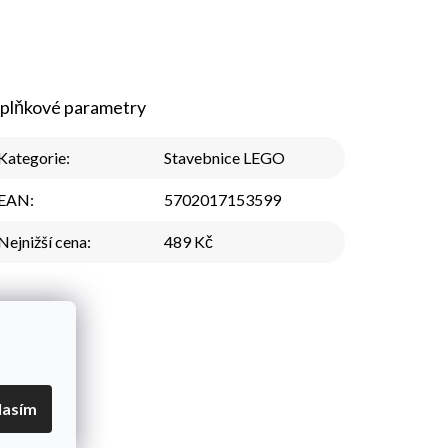
plňkové parametry
Kategorie
:
Stavebnice LEGO
EAN
:
5702017153599
Nejnižší cena
:
489 Kč
lasím