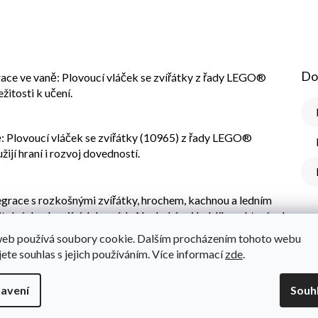
Do
ace ve vaně: Plovoucí vláček se zvířátky z řady LEGO®
itosti k učení.
: Plovoucí vláček se zvířátky (10965) z řady LEGO®
jí hraní i rozvoj dovedností.
legrace s rozkošnými zvířátky, hrochem, kachnou a ledním
elných, plavajících kruzích. Nechybí ani kyblík, se kterým lze
 zakulaceným háčkům mohou děti snadno kruhy spojit, ale také
web používá soubory cookie. Dalším procházením tohoto webu
lovoucí panda červená 10964 a Legrace ve vaně: Plovoucí
jete souhlas s jejich používáním. Více informací
zde
.
samostatně). Každý kruh lze otevřít, takže jej snadno umyjete
avení
Souh