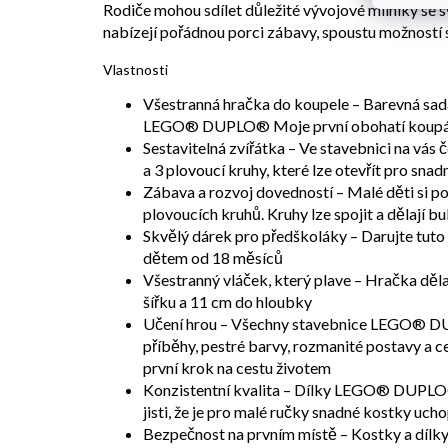
Rodiče mohou sdílet důležité vývojové milníky s
nabízejí pořádnou porci zábavy, spoustu možností s
Vlastnosti
Všestranná hračka do koupele – Barevná sada
LEGO® DUPLO® Moje první obohatí koupání o
Sestavitelná zvířátka – Ve stavebnici na vás 
a 3 plovoucí kruhy, které lze otevřít pro snad
Zábava a rozvoj dovedností – Malé děti si po
plovoucích kruhů. Kruhy lze spojit a dělají b
Skvělý dárek pro předškoláky – Darujte tuto t
dětem od 18 měsíců
Všestranný vláček, který plave – Hračka děl
šířku a 11 cm do hloubky
Učení hrou – Všechny stavebnice LEGO® DU
příběhy, pestré barvy, rozmanité postavy a 
první krok na cestu životem
Konzistentní kvalita – Dílky LEGO® DUPLO® 
jisti, že je pro malé ručky snadné kostky uchop
Bezpečnost na prvním místě – Kostky a dí