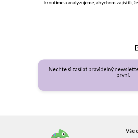
kroutíme a analyzujeme, abychom zajistili, že
B
Nechte si zasílat pravidelný newslette
první.
Z
á
Vše 
p