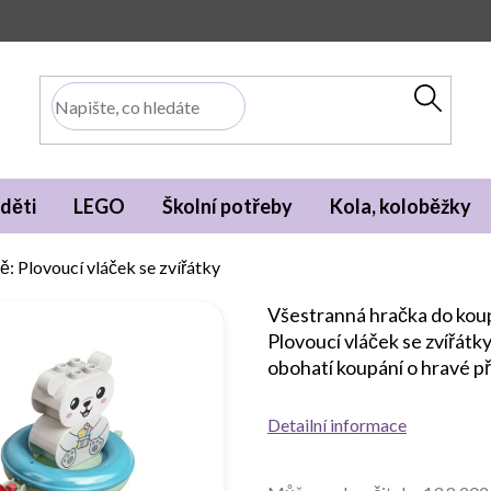
děti
LEGO
Školní potřeby
Kola, koloběžky
 Plovoucí vláček se zvířátky
Všestranná hračka do kou
Plovoucí vláček se zvířá
obohatí koupání o hravé pří
Detailní informace