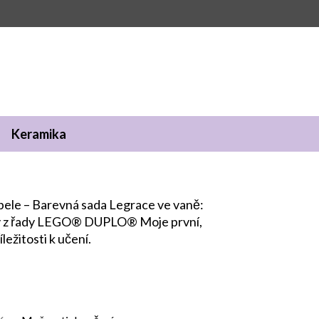
Keramika
pele – Barevná sada Legrace ve vaně:
tky z řady LEGO® DUPLO® Moje první,
ležitosti k učení.