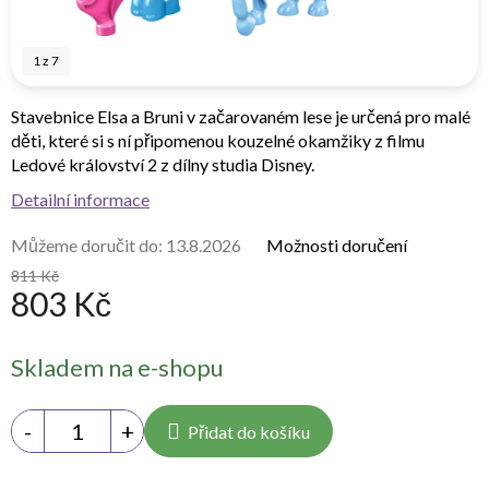
1
z
7
Stavebnice Elsa a Bruni v začarovaném lese je určená pro malé
děti, které si s ní připomenou kouzelné okamžiky z filmu
Ledové království 2 z dílny studia Disney.
Detailní informace
Můžeme doručit do:
13.8.2026
Možnosti doručení
811 Kč
803 Kč
Měrná
Skladem na e-shopu
cena:
Přidat do košíku