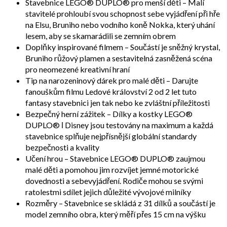
Stavebnice LEGO® DUPLO® pro menší děti – Malí
stavitelé prohloubí svou schopnost sebe vyjádření při hře
na Elsu, Bruniho nebo vodního koně Nokka, který uhání
lesem, aby se skamarádili se zemním obrem
Doplňky inspirované filmem – Součástí je sněžný krystal,
Bruniho růžový plamen a sestavitelná zasněžená scéna
pro neomezené kreativní hraní
Tip na narozeninový dárek pro malé děti – Darujte
fanouškům filmu Ledové království 2 od 2 let tuto
fantasy stavebnici jen tak nebo ke zvláštní příležitosti
Bezpečný herní zážitek – Dílky a kostky LEGO®
DUPLO® ǀ Disney jsou testovány na maximum a každá
stavebnice splňuje nejpřísnější globální standardy
bezpečnosti a kvality
Učení hrou – Stavebnice LEGO® DUPLO® zaujmou
malé děti a pomohou jim rozvíjet jemné motorické
dovednosti a sebevyjádření. Rodiče mohou se svými
ratolestmi sdílet jejich důležité vývojové milníky
Rozměry – Stavebnice se skládá z 31 dílků a součástí je
model zemního obra, který měří přes 15 cm na výšku