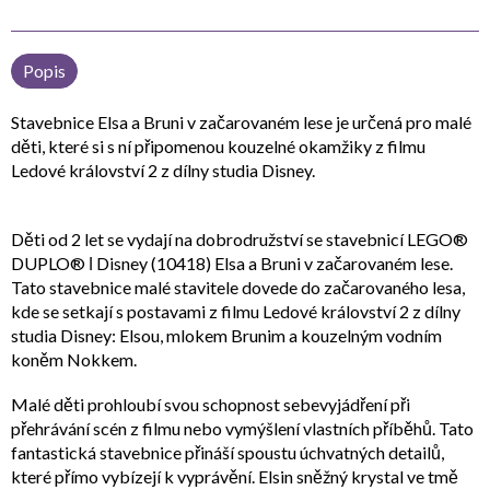
Popis
Stavebnice Elsa a Bruni v začarovaném lese je určená pro malé
děti, které si s ní připomenou kouzelné okamžiky z filmu
Ledové království 2 z dílny studia Disney.
Děti od 2 let se vydají na dobrodružství se stavebnicí LEGO®
DUPLO® ǀ Disney (10418) Elsa a Bruni v začarovaném lese.
Tato stavebnice malé stavitele dovede do začarovaného lesa,
kde se setkají s postavami z filmu Ledové království 2 z dílny
studia Disney: Elsou, mlokem Brunim a kouzelným vodním
koněm Nokkem.
Malé děti prohloubí svou schopnost sebevyjádření při
přehrávání scén z filmu nebo vymýšlení vlastních příběhů. Tato
fantastická stavebnice přináší spoustu úchvatných detailů,
které přímo vybízejí k vyprávění. Elsin sněžný krystal ve tmě