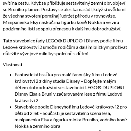
svítí na cestu. Když se přibližuje sestavitelný zemní obr, objeví
se Bruniho plamen. Postavy se ale skamarádí, když si uvědomí,
že všechna stvoření pomáhají udržet přírodu v rovnováze.
Minipanenka Elsy naskočí na figurku koně Nokka a ve víru
podzimního listí se spolu přenesou k dalšímu dobrodružství.
Tato stavebnice řady LEGO® DUPLO® ǀ Disney podle filmu
Ledové království 2 umožní rodičům a dalším blízkým prožívat
důležité vývojové milníky společně s dětmi.
Vlastnosti
Fantastická hračka pro malé fanoušky filmu Ledové
království 2 z dílny studia Disney – Dopřejte malým
dětem dobrodružství se stavebnicí LEGO® DUPLO® ǀ
Disney Elsa a Bruni v začarovaném lese z filmu Ledové
království 2
Stavebnice podle Disneyhofilmu Ledové království 2 pro
děti od 2 let – Součástí je sestavitelná scéna lesa,
minipanenka Elsy a figurka mloka Bruniho, vodního koně
Nokka a zemního obra