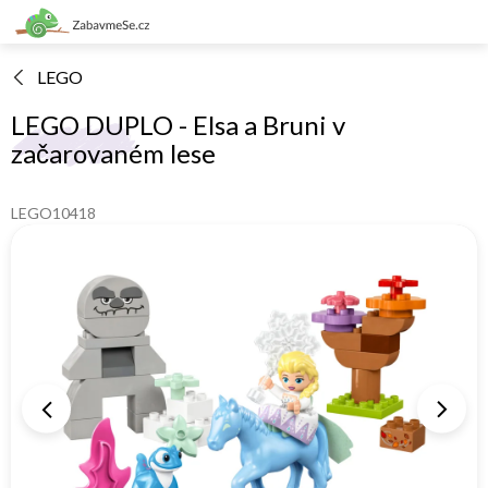
Přejít
na
obsah
LEGO
LEGO DUPLO - Elsa a Bruni v
začarovaném lese
LEGO10418