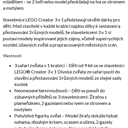
mládětem – se 2 keři nebo model přeskládají na lva se stromem
a motýlem.
Stavebnice LEGO Creator 3 v 1 představují skvělé dárky pro
děti. Malí stavitelé v každé krabici najdou dílky k sestavení a
přestavování 3 různých modelů. Se stavebnicemi 3 v 1 si
postaví modely inspirované jejich zájmy, včetně superrychlých
vozidel, úžasných zvířat a propracovaných městských scén.
Vlastnosti
3 safari zvířata v 1 krabici – Děti od 9 let se se stavebnicí
LEGO® Creator 3 v 1 Divoká zvířata ze safari pustí do
stavění a přestavování 3 různých modelů ze stejné sady
kostek
Neomezené herní možnosti – Děti se ponoří do
zábavných příběhů se 3 stavebnicemi: Žirafou s
plameňákem, 2 gazelami nebo lvem se stromem a
motýlem
Pohyblivé figurky zvířat – Model žirafy dokáže hýbat
nohama, dlouhým krkem, ocasem a ušima, 2 gazely