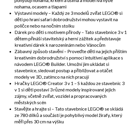
pohybují nohama, krkem a ušima a model lva hýbe
nohama, ocasem a tlapami
Výstavní modely – Každý ze 3 modelů zvířat LEGO® si
děti po hraní safari dobrodružství mohou vystavit na
poličce nebo na nočním stolku
Dárek pro děti s motivem přírody – Tato stavebnice 3 v 1
dětem přináší stavitelský a herní zážitek a představuje
kreativní dárek k narozeninám nebo Vánocům
Zábavný způsob stavění – Proveďte děti na jejich příštím
kreativním dobrodružství s pomocí intuitivní aplikace s
návodem LEGO® Builder. Umožní jim ukládat si
stavebnice, sledovat postup a přibližovat a otáčet
modely ve 3D, zatímco na nich pracují
Hračky LEGO® Creator 3 v 1 – S každou ze stavebnic 3
v 1 si děti postaví 3 různé modely inspirované jejich
zájmy, včetně zvířat, vozidel a propracovaných
městských scén
Stavějte a hrajte si – Tato stavebnice LEGO® se skládá
ze 780 dílků a součástí je pohyblivý model žirafy, který
měří přes 30 cm na výšku