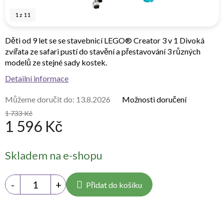
1
z
11
Děti od 9 let se se stavebnicí LEGO® Creator 3 v 1 Divoká
zvířata ze safari pustí do stavění a přestavování 3 různých
modelů ze stejné sady kostek.
Detailní informace
Můžeme doručit do:
13.8.2026
Možnosti doručení
1 733 Kč
1 596 Kč
Měrná
Skladem na e-shopu
cena:
Přidat do košíku