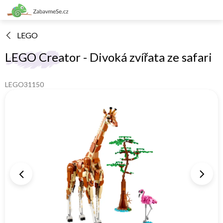
Přejít
na
obsah
LEGO
LEGO Creator - Divoká zvířata ze safari
LEGO31150