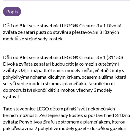
Popis
Děti od 9 let se se stavebnicí LEGO® Creator 3 v 1 Divoká
zvířata ze safari pustí do stavění a přestavování 3 různých
modelů ze stejné sady kostek.
Děti od 9 let se se stavebnicí LEGO® Creator 3 v 1 (31150)
Divoká zvířata ze safari budou cítit jako mezi skutečnými
zvířaty. Užijí si nápadité hraní s modely zvířat, včetně žirafy s
pohyblivýma nohama, dlouhým krkem, ocasem a ušima, která
se tyčí vedle modelu stromu a plameňáka. Jakmile herní
dobrodružství skončí, děti si mohou všechny 3 modely
vystavit.
Tato stavebnice LEGO dětem přináší svět nekonečných
herních možností. Ze stejné sady kostek si postaví hned 3 různá
zvířata: Pohyblivou žirafu se stromem a plameňákem, kterou
pak přestaví na 2 pohyblivé modely gazel – dospělou gazelu s