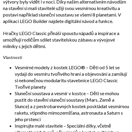
výtvory byly vidět i v noci. Díky našim alternativním návodům
na stavění si malí stavitelé užijí svou vesmírnou kreativitu a
postaví například sluneční soustavu se všemi 8 planetami. V
aplikaci LEGO Builder najdete digitální návod a funkce.
Hračky LEGO Classic přináší spoustu nápadů a inspirace a
umožňují rodičům sdílet stavitelskou zábavu a vývojové
milníky s jejich dětmi.
Vlastnosti
Vesmírné modely z kostek LEGO® – Děti od 5 let se
vydají do vesmíru tvořivého hraní a objevování a zamilují
si nekonečnou modularitu stavebnice LEGO Classic
Tvořivé planety
Sluneční soustava a vesmír v kostce – Děti se mohou
pustit do stavění sluneční soustavy (Mars, Země a
Slunce) a z pestrobarevných kostek poskládat vesmírnou
raketu, vtipného mimozemšťana, astronauta a Saturn s
jeho prstenci
Inspirujte malé stavitele – Speciální dílky, včetně