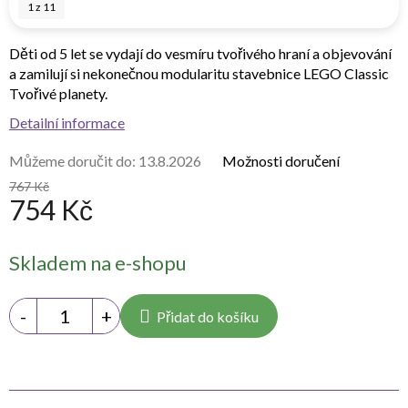
1
z
11
Děti od 5 let se vydají do vesmíru tvořivého hraní a objevování
a zamilují si nekonečnou modularitu stavebnice LEGO Classic
Tvořivé planety.
Detailní informace
Můžeme doručit do:
13.8.2026
Možnosti doručení
767 Kč
754 Kč
Měrná
Skladem na e-shopu
cena:
Přidat do košíku