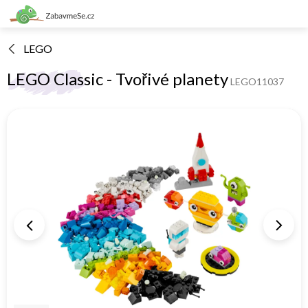
Přejít
na
obsah
LEGO
LEGO Classic - Tvořivé planety
LEGO11037