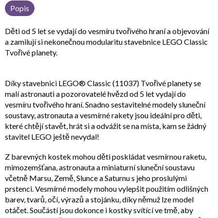
Popis
Děti od 5 let se vydají do vesmíru tvořivého hraní a objevování
a zamilují si nekonečnou modularitu stavebnice LEGO Classic
Tvořivé planety.
Díky stavebnici LEGO® Classic (11037) Tvořivé planety se
malí astronauti a pozorovatelé hvězd od 5 let vydají do
vesmíru tvořivého hraní. Snadno sestavitelné modely sluneční
soustavy, astronauta a vesmírné rakety jsou ideální pro děti,
které chtějí stavět, hrát si a odvážit se na místa, kam se žádný
stavitel LEGO ještě nevydal!
Z barevných kostek mohou děti poskládat vesmírnou raketu,
mimozemšťana, astronauta a miniaturní sluneční soustavu
včetně Marsu, Země, Slunce a Saturnu s jeho proslulými
prstenci. Vesmírné modely mohou vylepšit použitím odlišných
barev, tvarů, očí, výrazů a stojánku, díky němuž lze model
otáčet. Součástí jsou dokonce i kostky svítící ve tmě, aby