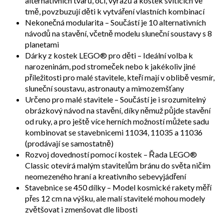
alternativních tvarů, očí, výrazů a kostek svítících ve
tmě, povzbuzují děti k vytváření vlastních kombinací
Nekonečná modularita – Součástí je 10 alternativních
návodů na stavění, včetně modelu sluneční soustavy s 8
planetami
Dárky z kostek LEGO® pro děti – Ideální volba k
narozeninám, pod stromeček nebo k jakékoliv jiné
příležitosti pro malé stavitele, kteří mají v oblibě vesmír,
sluneční soustavu, astronauty a mimozemšťany
Určeno pro malé stavitele – Součástí je i srozumitelný
obrázkový návod na stavění, díky němuž půjde stavění
od ruky, a pro ještě více herních možností můžete sadu
kombinovat se stavebnicemi 11034, 11035 a 11036
(prodávají se samostatně)
Rozvoj dovedností pomocí kostek – Řada LEGO®
Classic otevírá malým stavitelům bránu do světa ničím
neomezeného hraní a kreativního sebevyjádření
Stavebnice se 450 dílky – Model kosmické rakety měří
přes 12 cm na výšku, ale malí stavitelé mohou modely
zvětšovat i zmenšovat dle libosti