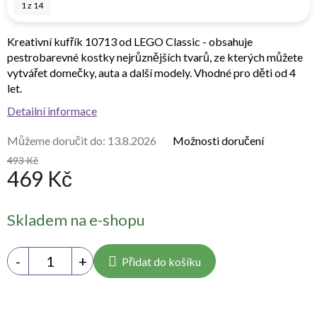
1
z
14
Kreativní kufřík 10713 od LEGO Classic - obsahuje
pestrobarevné kostky nejrůznějších tvarů, ze kterých můžete
vytvářet domečky, auta a další modely. Vhodné pro děti od 4
let.
Detailní informace
Můžeme doručit do:
13.8.2026
Možnosti doručení
493 Kč
469 Kč
Měrná
Skladem na e-shopu
cena:
Přidat do košíku