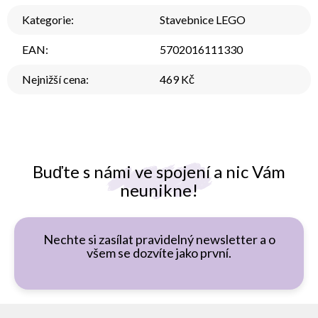
Kategorie
:
Stavebnice LEGO
EAN
:
5702016111330
Nejnižší cena
:
469 Kč
Buďte s námi ve spojení a nic Vám
neunikne!
Nechte si zasílat pravidelný newsletter a o
všem se dozvíte jako první.
Z