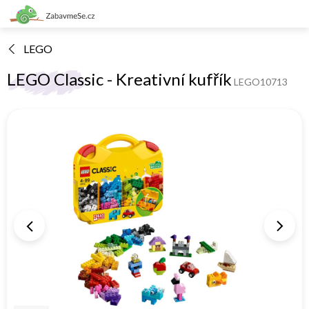
Přejít
na
obsah
LEGO
LEGO Classic - Kreativní kufřík
LEGO10713