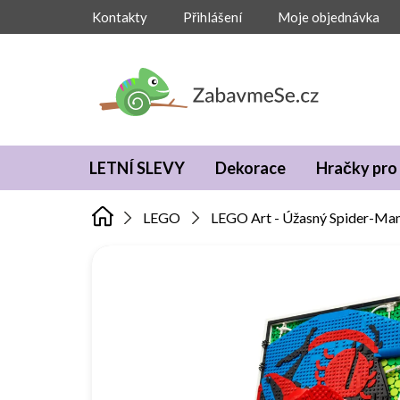
Přejít
Kontakty
Přihlášení
Moje objednávka
na
obsah
LETNÍ SLEVY
Dekorace
Hračky pro 
LEGO
LEGO Art - Úžasný Spider-Ma