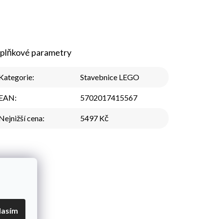
plňkové parametry
Kategorie
:
Stavebnice LEGO
EAN
:
5702017415567
Nejnižší cena
:
5497 Kč
lasím