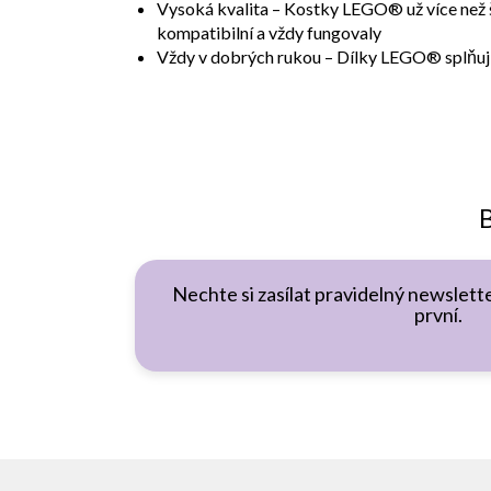
Vysoká kvalita – Kostky LEGO® už více než še
kompatibilní a vždy fungovaly
Vždy v dobrých rukou – Dílky LEGO® splňují
B
Nechte si zasílat pravidelný newslette
první.
Z