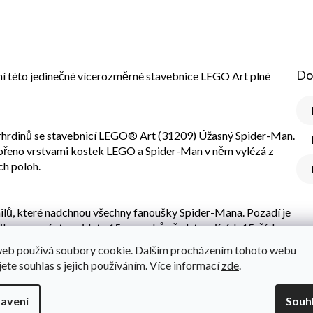
Do
ní této jedinečné vícerozměrné stavebnice LEGO Art plné
erhrdinů se stavebnicí LEGO® Art (31209) Úžasný Spider-Man.
vořeno vrstvami kostek LEGO a Spider-Man v něm vylézá z
ch poloh.
ilů, které nadchnou všechny fanoušky Spider-Mana. Pozadí je
u, a navíc tu najdete 15 pavouků představujících 15. číslo
 poprvé objevil v roce 1962. V dolním rohu je jeho fráze „S
web používá soubory cookie. Dalším procházením tohoto webu
jete souhlas s jejich používáním. Více informací
zde
.
avení
Souh
brazu oskenujte QR kód a poslechněte si soundtrack s obsahem