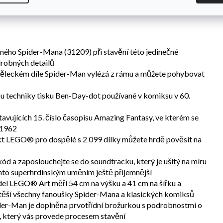
ku. A až budete hotovi, můžete si toto jedinečné umělecké
sného Spider-Mana (31209) při stavění této jedinečné
robných detailů
ěleckém díle Spider-Man vylézá z rámu a můžete pohybovat
u techniky tisku Ben-Day-dot používané v komiksu v 60.
avujících 15. číslo časopisu Amazing Fantasy, ve kterém se
 1962
ekt LEGO® pro dospělé s 2 099 dílky můžete hrdě pověsit na
d a zaposlouchejte se do soundtracku, který je ušitý na míru
ímto superhrdinským uměním ještě příjemnější
el LEGO® Art měří 54 cm na výšku a 41 cm na šířku a
otěší všechny fanoušky Spider-Mana a klasických komiksů
der-Man je doplněna prvotřídní brožurkou s podrobnostmi o
 který vás provede procesem stavění