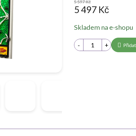
5 597 Kč
5 497 Kč
Měrná
Skladem na e-shopu
cena:
Přidat