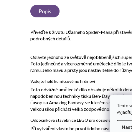
Popis
Přiveďte k životu Úžasného Spider-Mana při stavě
podrobných detailů.
Oslavte jednoho ze světově nejoblíbenějších sup
Toto jedinečné a vícerozměrné umělecké dílo je t
rámu. Jeho hlavu a prsty jsou nastavitelné do různý
Vzdejte hold komiksovému hrdinovi
Toto odvážné umělecké dílo obsahuje několik deta
napodobeninou techniky tisku Ben-Day-dot z komiks
časopisu Amazing Fantasy, ve kterém se Spider-Man
Tento 
velkou silou přichází velká zodpovědnost.“.
vyjadřu
Odpočinková stavebnice LEGO pro dospělé
Nast
Při vytváření vlastního prvotřídního nástěnného o